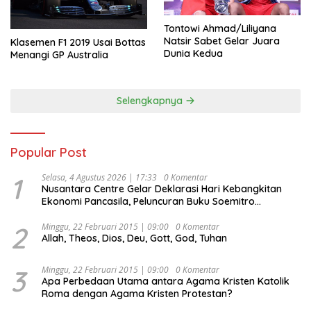
Tontowi Ahmad/Liliyana
Natsir Sabet Gelar Juara
Klasemen F1 2019 Usai Bottas
Dunia Kedua
Menangi GP Australia
Selengkapnya
Popular Post
1
Selasa, 4 Agustus 2026 | 17:33
0 Komentar
Nusantara Centre Gelar Deklarasi Hari Kebangkitan
Ekonomi Pancasila, Peluncuran Buku Soemitro
Djojohadikusumo Anti Penjajahan (Pergolakan
Ekonomi Politik Indonesia) & Simposium Nasional
2
Minggu, 22 Februari 2015 | 09:00
0 Komentar
Allah, Theos, Dios, Deu, Gott, God, Tuhan
“Urgensi Undang-Undang Perekonomian Nasional dan
Kesejahteraan Sosial dalam Menata Bangsa Menuju
Indonesia Emas 2045”,
3
Minggu, 22 Februari 2015 | 09:00
0 Komentar
Apa Perbedaan Utama antara Agama Kristen Katolik
Roma dengan Agama Kristen Protestan?