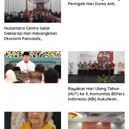
Peringati Hari Dunia Anti
Perdagangan Orang 2026
dengan Komitmen Baru
untuk Memberantas
Perdagangan Orang di Era
Nusantara Centre Gelar
Digital
Deklarasi Hari Kebangkitan
Ekonomi Pancasila,
Peluncuran Buku Soemitro
Djojohadikusumo Anti
Penjajahan (Pergolakan
Ekonomi Politik Indonesia) &
Simposium Nasional “Urgensi
Undang-Undang
Perekonomian Nasional dan
Kesejahteraan Sosial dalam
Menata Bangsa Menuju
Rayakan Hari Ulang Tahun
Indonesia Emas 2045”,
(HUT) ke 9, Komunitas BEPers
Indonesia (KBI) Kukuhkan
Pengurus Hasil Musyawarah
Nasional (Munas) Pertama,
Tema: “Penguatan dan
Pengembangan Organisasi
KBI yang Berbasis Riset di