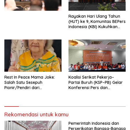
Perekonomian Nasional dan
Kesejahteraan Sosial dalam
Menata Bangsa Menuju
Rayakan Hari Ulang Tahun
Indonesia Emas 2045”,
(HUT) ke 9, Komunitas BEPers
Indonesia (KBI) Kukuhkan
Pengurus Hasil Musyawarah
Nasional (Munas) Pertama,
Tema: “Penguatan dan
Pengembangan Organisasi
KBI yang Berbasis Riset di
seluruh Indonesia dan
Mancanegara”.
Rest In Peace Mama Joke:
Koalisi Serikat Pekerja–
Salah Satu Sesepuh
Partai Buruh (KSP–PB) Gelar
Pionir/Pendiri dari
Konferensi Pers dan
terbentuknya Gereja
Sarasehan: Menuntaskan
Protestan Soteria di
Perjuangan Koalisi Serikat
Indonesia Jemaat Pancaran
Pekerja–Partai Buruh untuk
Kasih Allah.
RUU Ketenagakerjaan Baru.
Rekomendasi untuk kamu
Pemerintah Indonesia dan
Perserikatan Bangsa-Bangsa