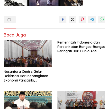
Baca Juga
Pemerintah Indonesia dan
Perserikatan Bangsa-Bangsa
Peringati Hari Dunia Anti
Perdagangan Orang 2026
dengan Komitmen Baru
untuk Memberantas
Perdagangan Orang di Era
Nusantara Centre Gelar
Digital
Deklarasi Hari Kebangkitan
Ekonomi Pancasila,
Peluncuran Buku Soemitro
Djojohadikusumo Anti
Penjajahan (Pergolakan
Ekonomi Politik Indonesia) &
Simposium Nasional “Urgensi
Undang-Undang