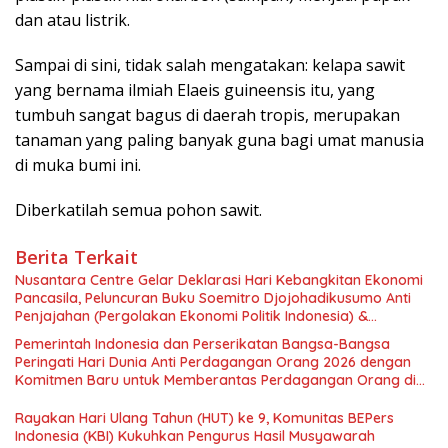
dan atau listrik.
Sampai di sini, tidak salah mengatakan: kelapa sawit
yang bernama ilmiah Elaeis guineensis itu, yang
tumbuh sangat bagus di daerah tropis, merupakan
tanaman yang paling banyak guna bagi umat manusia
di muka bumi ini.
Diberkatilah semua pohon sawit.
Berita Terkait
Nusantara Centre Gelar Deklarasi Hari Kebangkitan Ekonomi
Pancasila, Peluncuran Buku Soemitro Djojohadikusumo Anti
Penjajahan (Pergolakan Ekonomi Politik Indonesia) &
Simposium Nasional “Urgensi Undang-Undang Perekonomian
Pemerintah Indonesia dan Perserikatan Bangsa-Bangsa
Nasional dan Kesejahteraan Sosial dalam Menata Bangsa
Peringati Hari Dunia Anti Perdagangan Orang 2026 dengan
Menuju Indonesia Emas 2045”,
Komitmen Baru untuk Memberantas Perdagangan Orang di
Era Digital
Rayakan Hari Ulang Tahun (HUT) ke 9, Komunitas BEPers
Indonesia (KBI) Kukuhkan Pengurus Hasil Musyawarah