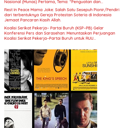
Nasional (Munas) Pertama, Tema: “Penguatan dan
Pengembangan Organisasi KBI yang Berbasis Riset di seluruh
Rest In Peace Mama Joke: Salah Satu Sesepuh Pionir/Pendiri
Indonesia dan Mancanegara”.
dari terbentuknya Gereja Protestan Soteria di Indonesia
Jemaat Pancaran Kasih Allah.
Koalisi Serikat Pekerja– Partai Buruh (KSP–PB) Gelar
Konferensi Pers dan Sarasehan: Menuntaskan Perjuangan
Koalisi Serikat Pekerja–Partai Buruh untuk RUU
Ketenagakerjaan Baru.