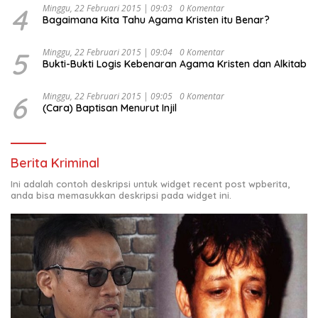
4
Minggu, 22 Februari 2015 | 09:03
0 Komentar
Bagaimana Kita Tahu Agama Kristen itu Benar?
5
Minggu, 22 Februari 2015 | 09:04
0 Komentar
Bukti-Bukti Logis Kebenaran Agama Kristen dan Alkitab
6
Minggu, 22 Februari 2015 | 09:05
0 Komentar
(Cara) Baptisan Menurut Injil
Berita Kriminal
Ini adalah contoh deskripsi untuk widget recent post wpberita,
anda bisa memasukkan deskripsi pada widget ini.