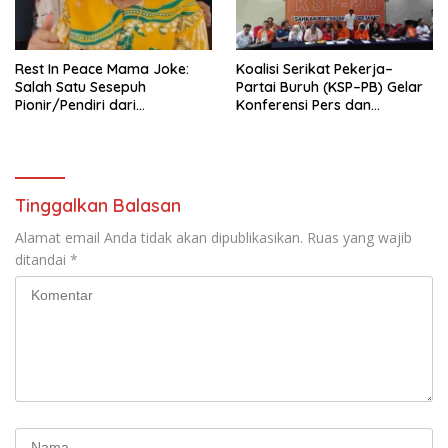
seluruh Indonesia dan
Mancanegara”.
Rest In Peace Mama Joke:
Koalisi Serikat Pekerja–
Salah Satu Sesepuh
Partai Buruh (KSP–PB) Gelar
Pionir/Pendiri dari
Konferensi Pers dan
terbentuknya Gereja
Sarasehan: Menuntaskan
Protestan Soteria di
Perjuangan Koalisi Serikat
Indonesia Jemaat Pancaran
Pekerja–Partai Buruh untuk
Kasih Allah.
RUU Ketenagakerjaan Baru.
Tinggalkan Balasan
Alamat email Anda tidak akan dipublikasikan.
Ruas yang wajib
ditandai
*