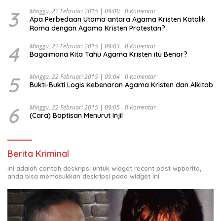
Indonesia Emas 2045”,
3
Minggu, 22 Februari 2015 | 09:00
0 Komentar
Apa Perbedaan Utama antara Agama Kristen Katolik
Roma dengan Agama Kristen Protestan?
4
Minggu, 22 Februari 2015 | 09:03
0 Komentar
Bagaimana Kita Tahu Agama Kristen itu Benar?
5
Minggu, 22 Februari 2015 | 09:04
0 Komentar
Bukti-Bukti Logis Kebenaran Agama Kristen dan Alkitab
6
Minggu, 22 Februari 2015 | 09:05
0 Komentar
(Cara) Baptisan Menurut Injil
Berita Kriminal
Ini adalah contoh deskripsi untuk widget recent post wpberita,
anda bisa memasukkan deskripsi pada widget ini.