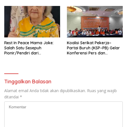
Nasional (Munas) Pertama,
Tema: “Penguatan dan
Pengembangan Organisasi
KBI yang Berbasis Riset di
seluruh Indonesia dan
Mancanegara”.
Rest In Peace Mama Joke:
Koalisi Serikat Pekerja–
Salah Satu Sesepuh
Partai Buruh (KSP–PB) Gelar
Pionir/Pendiri dari
Konferensi Pers dan
terbentuknya Gereja
Sarasehan: Menuntaskan
Protestan Soteria di
Perjuangan Koalisi Serikat
Indonesia Jemaat Pancaran
Pekerja–Partai Buruh untuk
Kasih Allah.
RUU Ketenagakerjaan Baru.
Tinggalkan Balasan
Alamat email Anda tidak akan dipublikasikan.
Ruas yang wajib
ditandai
*