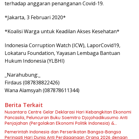
terhadap anggaran penanganan Covid-19.
*Jakarta, 3 Februari 2020*
*Koalisi Warga untuk Keadilan Akses Kesehatan*
Indonesia Corruption Watch (ICW), LaporCovid19,
Lokataru Foundation, Yayasan Lembaga Bantuan
Hukum Indonesia (YLBHI)
_Narahubung:_
Firdaus (087838822426)
Wana Alamsyah (087878611344)
Berita Terkait
Nusantara Centre Gelar Deklarasi Hari Kebangkitan Ekonomi
Pancasila, Peluncuran Buku Soemitro Djojohadikusumo Anti
Penjajahan (Pergolakan Ekonomi Politik Indonesia) &
Simposium Nasional “Urgensi Undang-Undang Perekonomian
Pemerintah Indonesia dan Perserikatan Bangsa-Bangsa
Nasional dan Kesejahteraan Sosial dalam Menata Bangsa
Peringati Hari Dunia Anti Perdagangan Orang 2026 dengan