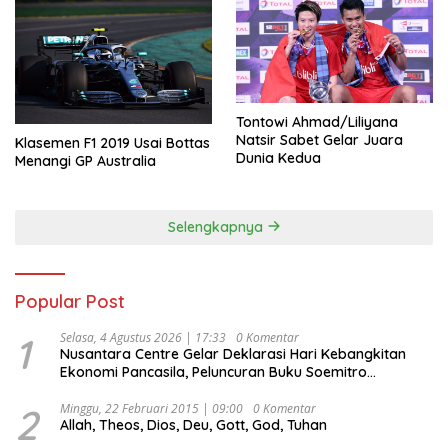
Tontowi Ahmad/Liliyana
Natsir Sabet Gelar Juara
Klasemen F1 2019 Usai Bottas
Dunia Kedua
Menangi GP Australia
Selengkapnya
Popular Post
1
Selasa, 4 Agustus 2026 | 17:33
0 Komentar
Nusantara Centre Gelar Deklarasi Hari Kebangkitan
Ekonomi Pancasila, Peluncuran Buku Soemitro
Djojohadikusumo Anti Penjajahan (Pergolakan
Ekonomi Politik Indonesia) & Simposium Nasional
2
Minggu, 22 Februari 2015 | 09:00
0 Komentar
Allah, Theos, Dios, Deu, Gott, God, Tuhan
“Urgensi Undang-Undang Perekonomian Nasional dan
Kesejahteraan Sosial dalam Menata Bangsa Menuju