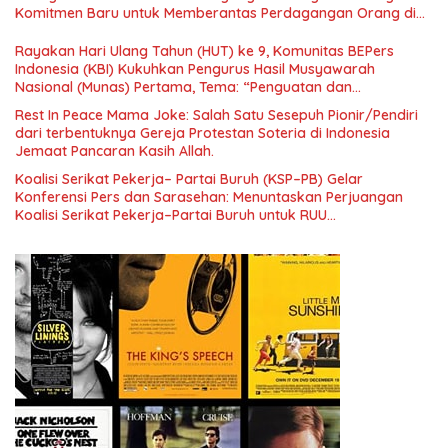
Menuju Indonesia Emas 2045”,
Komitmen Baru untuk Memberantas Perdagangan Orang di
Era Digital
Rayakan Hari Ulang Tahun (HUT) ke 9, Komunitas BEPers
Indonesia (KBI) Kukuhkan Pengurus Hasil Musyawarah
Nasional (Munas) Pertama, Tema: “Penguatan dan
Pengembangan Organisasi KBI yang Berbasis Riset di seluruh
Rest In Peace Mama Joke: Salah Satu Sesepuh Pionir/Pendiri
Indonesia dan Mancanegara”.
dari terbentuknya Gereja Protestan Soteria di Indonesia
Jemaat Pancaran Kasih Allah.
Koalisi Serikat Pekerja– Partai Buruh (KSP–PB) Gelar
Konferensi Pers dan Sarasehan: Menuntaskan Perjuangan
Koalisi Serikat Pekerja–Partai Buruh untuk RUU
Ketenagakerjaan Baru.