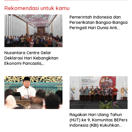
Kasih Allah.
RUU Ketenagakerjaan Baru.
Rekomendasi untuk kamu
Pemerintah Indonesia dan
Perserikatan Bangsa-Bangsa
Peringati Hari Dunia Anti
Perdagangan Orang 2026
dengan Komitmen Baru
untuk Memberantas
Perdagangan Orang di Era
Nusantara Centre Gelar
Digital
Deklarasi Hari Kebangkitan
Ekonomi Pancasila,
Peluncuran Buku Soemitro
Djojohadikusumo Anti
Penjajahan (Pergolakan
Ekonomi Politik Indonesia) &
Simposium Nasional “Urgensi
Undang-Undang
Perekonomian Nasional dan
Kesejahteraan Sosial dalam
Menata Bangsa Menuju
Rayakan Hari Ulang Tahun
Indonesia Emas 2045”,
(HUT) ke 9, Komunitas BEPers
Indonesia (KBI) Kukuhkan
Pengurus Hasil Musyawarah