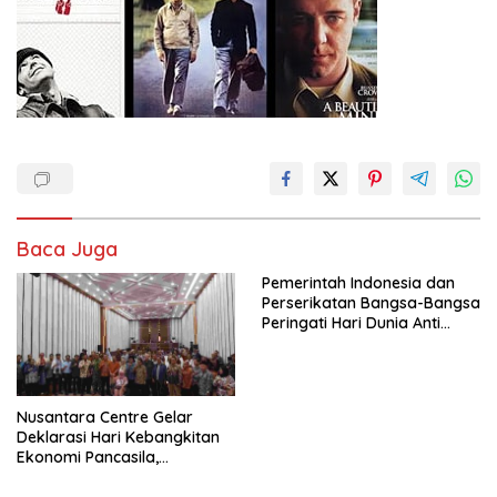
Baca Juga
Pemerintah Indonesia dan
Perserikatan Bangsa-Bangsa
Peringati Hari Dunia Anti
Perdagangan Orang 2026
dengan Komitmen Baru
untuk Memberantas
Perdagangan Orang di Era
Nusantara Centre Gelar
Digital
Deklarasi Hari Kebangkitan
Ekonomi Pancasila,
Peluncuran Buku Soemitro
Djojohadikusumo Anti