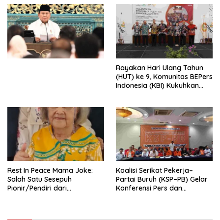
Penjajahan (Pergolakan
Ekonomi Politik Indonesia) &
Simposium Nasional “Urgensi
Undang-Undang
Perekonomian Nasional dan
Kesejahteraan Sosial dalam
Menata Bangsa Menuju
Rayakan Hari Ulang Tahun
Indonesia Emas 2045”,
(HUT) ke 9, Komunitas BEPers
Indonesia (KBI) Kukuhkan
Pengurus Hasil Musyawarah
Nasional (Munas) Pertama,
Tema: “Penguatan dan
Pengembangan Organisasi
KBI yang Berbasis Riset di
seluruh Indonesia dan
Mancanegara”.
Rest In Peace Mama Joke:
Koalisi Serikat Pekerja–
Salah Satu Sesepuh
Partai Buruh (KSP–PB) Gelar
Pionir/Pendiri dari
Konferensi Pers dan
terbentuknya Gereja
Sarasehan: Menuntaskan
Protestan Soteria di
Perjuangan Koalisi Serikat
Indonesia Jemaat Pancaran
Pekerja–Partai Buruh untuk