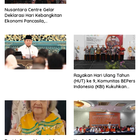
untuk Memberantas
Perdagangan Orang di Era
Nusantara Centre Gelar
Digital
Deklarasi Hari Kebangkitan
Ekonomi Pancasila,
Peluncuran Buku Soemitro
Djojohadikusumo Anti
Penjajahan (Pergolakan
Ekonomi Politik Indonesia) &
Simposium Nasional “Urgensi
Undang-Undang
Perekonomian Nasional dan
Kesejahteraan Sosial dalam
Menata Bangsa Menuju
Rayakan Hari Ulang Tahun
Indonesia Emas 2045”,
(HUT) ke 9, Komunitas BEPers
Indonesia (KBI) Kukuhkan
Pengurus Hasil Musyawarah
Nasional (Munas) Pertama,
Tema: “Penguatan dan
Pengembangan Organisasi
KBI yang Berbasis Riset di
seluruh Indonesia dan
Mancanegara”.