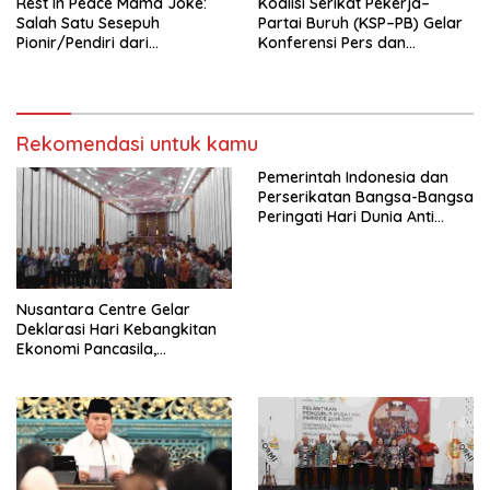
Rest In Peace Mama Joke:
Koalisi Serikat Pekerja–
Salah Satu Sesepuh
Partai Buruh (KSP–PB) Gelar
Pionir/Pendiri dari
Konferensi Pers dan
terbentuknya Gereja
Sarasehan: Menuntaskan
Protestan Soteria di
Perjuangan Koalisi Serikat
Indonesia Jemaat Pancaran
Pekerja–Partai Buruh untuk
Kasih Allah.
RUU Ketenagakerjaan Baru.
Rekomendasi untuk kamu
Pemerintah Indonesia dan
Perserikatan Bangsa-Bangsa
Peringati Hari Dunia Anti
Perdagangan Orang 2026
dengan Komitmen Baru
untuk Memberantas
Perdagangan Orang di Era
Nusantara Centre Gelar
Digital
Deklarasi Hari Kebangkitan
Ekonomi Pancasila,
Peluncuran Buku Soemitro
Djojohadikusumo Anti
Penjajahan (Pergolakan
Ekonomi Politik Indonesia) &
Simposium Nasional “Urgensi
Undang-Undang
Perekonomian Nasional dan