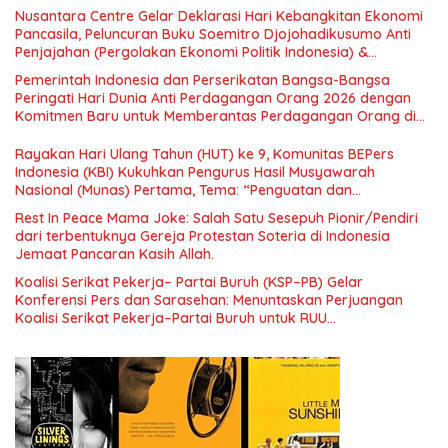
Nusantara Centre Gelar Deklarasi Hari Kebangkitan Ekonomi
Pancasila, Peluncuran Buku Soemitro Djojohadikusumo Anti
Penjajahan (Pergolakan Ekonomi Politik Indonesia) &
Simposium Nasional “Urgensi Undang-Undang Perekonomian
Pemerintah Indonesia dan Perserikatan Bangsa-Bangsa
Nasional dan Kesejahteraan Sosial dalam Menata Bangsa
Peringati Hari Dunia Anti Perdagangan Orang 2026 dengan
Menuju Indonesia Emas 2045”,
Komitmen Baru untuk Memberantas Perdagangan Orang di
Era Digital
Rayakan Hari Ulang Tahun (HUT) ke 9, Komunitas BEPers
Indonesia (KBI) Kukuhkan Pengurus Hasil Musyawarah
Nasional (Munas) Pertama, Tema: “Penguatan dan
Pengembangan Organisasi KBI yang Berbasis Riset di seluruh
Rest In Peace Mama Joke: Salah Satu Sesepuh Pionir/Pendiri
Indonesia dan Mancanegara”.
dari terbentuknya Gereja Protestan Soteria di Indonesia
Jemaat Pancaran Kasih Allah.
Koalisi Serikat Pekerja– Partai Buruh (KSP–PB) Gelar
Konferensi Pers dan Sarasehan: Menuntaskan Perjuangan
Koalisi Serikat Pekerja–Partai Buruh untuk RUU
Ketenagakerjaan Baru.