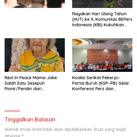
Kesejahteraan Sosial dalam
Menata Bangsa Menuju
Rayakan Hari Ulang Tahun
Indonesia Emas 2045”,
(HUT) ke 9, Komunitas BEPers
Indonesia (KBI) Kukuhkan
Pengurus Hasil Musyawarah
Nasional (Munas) Pertama,
Tema: “Penguatan dan
Pengembangan Organisasi
KBI yang Berbasis Riset di
seluruh Indonesia dan
Mancanegara”.
Rest In Peace Mama Joke:
Koalisi Serikat Pekerja–
Salah Satu Sesepuh
Partai Buruh (KSP–PB) Gelar
Pionir/Pendiri dari
Konferensi Pers dan
terbentuknya Gereja
Sarasehan: Menuntaskan
Protestan Soteria di
Perjuangan Koalisi Serikat
Indonesia Jemaat Pancaran
Pekerja–Partai Buruh untuk
Kasih Allah.
RUU Ketenagakerjaan Baru.
Tinggalkan Balasan
Alamat email Anda tidak akan dipublikasikan.
Ruas yang wajib
ditandai
*