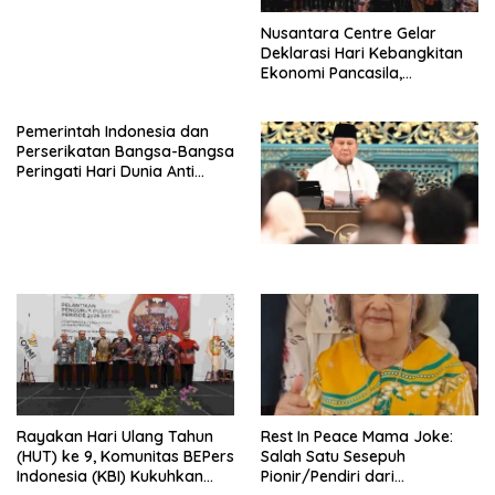
Nusantara Centre Gelar
Deklarasi Hari Kebangkitan
Ekonomi Pancasila,
Peluncuran Buku Soemitro
Djojohadikusumo Anti
Pemerintah Indonesia dan
Penjajahan (Pergolakan
Perserikatan Bangsa-Bangsa
Ekonomi Politik Indonesia) &
Peringati Hari Dunia Anti
Simposium Nasional “Urgensi
Perdagangan Orang 2026
Undang-Undang
dengan Komitmen Baru
Perekonomian Nasional dan
untuk Memberantas
Kesejahteraan Sosial dalam
Perdagangan Orang di Era
Menata Bangsa Menuju
Digital
Indonesia Emas 2045”,
Rayakan Hari Ulang Tahun
Rest In Peace Mama Joke:
(HUT) ke 9, Komunitas BEPers
Salah Satu Sesepuh
Indonesia (KBI) Kukuhkan
Pionir/Pendiri dari