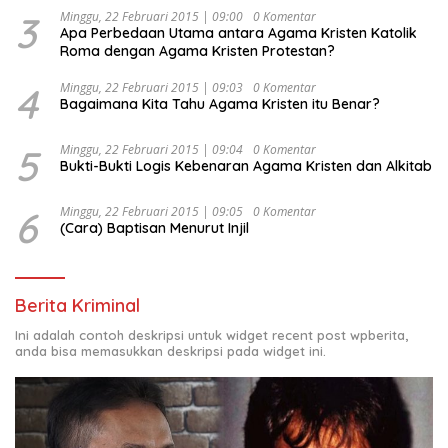
3
Minggu, 22 Februari 2015 | 09:00
0 Komentar
Apa Perbedaan Utama antara Agama Kristen Katolik
Roma dengan Agama Kristen Protestan?
4
Minggu, 22 Februari 2015 | 09:03
0 Komentar
Bagaimana Kita Tahu Agama Kristen itu Benar?
5
Minggu, 22 Februari 2015 | 09:04
0 Komentar
Bukti-Bukti Logis Kebenaran Agama Kristen dan Alkitab
6
Minggu, 22 Februari 2015 | 09:05
0 Komentar
(Cara) Baptisan Menurut Injil
Berita Kriminal
Ini adalah contoh deskripsi untuk widget recent post wpberita,
anda bisa memasukkan deskripsi pada widget ini.