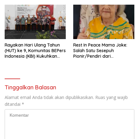
Rayakan Hari Ulang Tahun
Rest In Peace Mama Joke:
(HUT) ke 9, Komunitas BEPers
Salah Satu Sesepuh
Indonesia (KBI) Kukuhkan
Pionir/Pendiri dari
Pengurus Hasil Musyawarah
terbentuknya Gereja
Nasional (Munas) Pertama,
Protestan Soteria di
Tema: “Penguatan dan
Indonesia Jemaat Pancaran
Pengembangan Organisasi
Kasih Allah.
KBI yang Berbasis Riset di
Tinggalkan Balasan
seluruh Indonesia dan
Mancanegara”.
Alamat email Anda tidak akan dipublikasikan.
Ruas yang wajib
ditandai
*