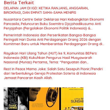
Berita Terkait
DELAPAN JAM DI IGD: KETIKA RANJANG, ANGGARAN,
BIROKRASI, DAN EMPATI SAMA-SAMA MENIPIS
Nusantara Centre Gelar Deklarasi Hari Kebangkitan Ekonomi
Pancasila, Peluncuran Buku Soemitro Djojohadikusumo Anti
Penjajahan (Pergolakan Ekonomi Politik Indonesia) &
Simposium Nasional “Urgensi Undang-Undang Perekonomian
Pemerintah Indonesia dan Perserikatan Bangsa-Bangsa
Nasional dan Kesejahteraan Sosial dalam Menata Bangsa
Peringati Hari Dunia Anti Perdagangan Orang 2026 dengan
Menuju Indonesia Emas 2045”,
Komitmen Baru untuk Memberantas Perdagangan Orang di
Era Digital
Rayakan Hari Ulang Tahun (HUT) ke 9, Komunitas BEPers
Indonesia (KBI) Kukuhkan Pengurus Hasil Musyawarah
Nasional (Munas) Pertama, Tema: “Penguatan dan
Pengembangan Organisasi KBI yang Berbasis Riset di seluruh
Rest In Peace Mama Joke: Salah Satu Sesepuh Pionir/Pendiri
Indonesia dan Mancanegara”.
dari terbentuknya Gereja Protestan Soteria di Indonesia
Jemaat Pancaran Kasih Allah.