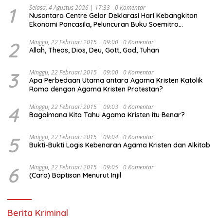
1
Selasa, 4 Agustus 2026 | 17:33
0 Komentar
Nusantara Centre Gelar Deklarasi Hari Kebangkitan
Ekonomi Pancasila, Peluncuran Buku Soemitro
Djojohadikusumo Anti Penjajahan (Pergolakan
Ekonomi Politik Indonesia) & Simposium Nasional
2
Minggu, 22 Februari 2015 | 09:00
0 Komentar
Allah, Theos, Dios, Deu, Gott, God, Tuhan
“Urgensi Undang-Undang Perekonomian Nasional dan
Kesejahteraan Sosial dalam Menata Bangsa Menuju
Indonesia Emas 2045”,
3
Minggu, 22 Februari 2015 | 09:00
0 Komentar
Apa Perbedaan Utama antara Agama Kristen Katolik
Roma dengan Agama Kristen Protestan?
4
Minggu, 22 Februari 2015 | 09:03
0 Komentar
Bagaimana Kita Tahu Agama Kristen itu Benar?
5
Minggu, 22 Februari 2015 | 09:04
0 Komentar
Bukti-Bukti Logis Kebenaran Agama Kristen dan Alkitab
6
Minggu, 22 Februari 2015 | 09:05
0 Komentar
(Cara) Baptisan Menurut Injil
Berita Kriminal