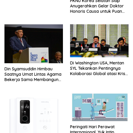
PKNU Korea Selatan Siap
Anugerahkan Gelar Doktor
Honoris Causa untuk Puan
Maharani
Di Washington USA, Mentan
SYL Tekankan Pentingnya
Din Syamsuddin Himbau
Kolaborasi Global atasi Krisis
Saatnya Umat Lintas Agama
Pangan Dihadapan Para
Bekerja Sama Membangun
Menteri Keuangan dan
Peradaban Baru Pasca
Pertanian G20
Pandemi
Peringati Hari Perawat
Internasional, Yuk Intip