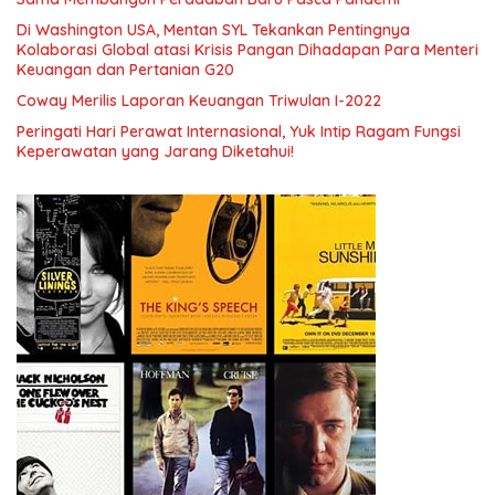
Di Washington USA, Mentan SYL Tekankan Pentingnya
Kolaborasi Global atasi Krisis Pangan Dihadapan Para Menteri
Keuangan dan Pertanian G20
Coway Merilis Laporan Keuangan Triwulan I-2022
Peringati Hari Perawat Internasional, Yuk Intip Ragam Fungsi
Keperawatan yang Jarang Diketahui!