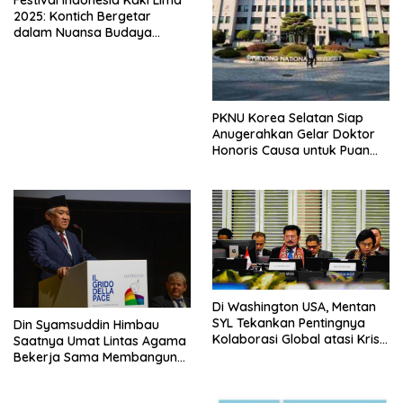
2025: Kontich Bergetar
dalam Nuansa Budaya
Indonesia yang Memukau
PKNU Korea Selatan Siap
Anugerahkan Gelar Doktor
Honoris Causa untuk Puan
Maharani
Di Washington USA, Mentan
SYL Tekankan Pentingnya
Din Syamsuddin Himbau
Kolaborasi Global atasi Krisis
Saatnya Umat Lintas Agama
Pangan Dihadapan Para
Bekerja Sama Membangun
Menteri Keuangan dan
Peradaban Baru Pasca
Pertanian G20
Pandemi