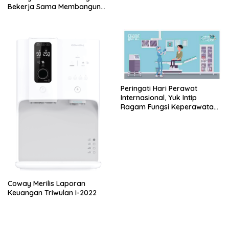
Pangan Dihadapan Para
Bekerja Sama Membangun
Menteri Keuangan dan
Peradaban Baru Pasca
Pertanian G20
Pandemi
Peringati Hari Perawat
Internasional, Yuk Intip
Ragam Fungsi Keperawatan
yang Jarang Diketahui!
Coway Merilis Laporan
Keuangan Triwulan I-2022