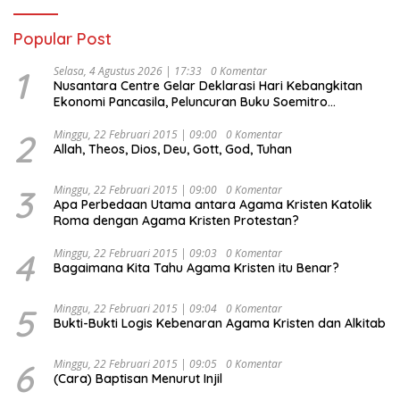
Popular Post
1
Selasa, 4 Agustus 2026 | 17:33
0 Komentar
Nusantara Centre Gelar Deklarasi Hari Kebangkitan
Ekonomi Pancasila, Peluncuran Buku Soemitro
Djojohadikusumo Anti Penjajahan (Pergolakan
Ekonomi Politik Indonesia) & Simposium Nasional
2
Minggu, 22 Februari 2015 | 09:00
0 Komentar
Allah, Theos, Dios, Deu, Gott, God, Tuhan
“Urgensi Undang-Undang Perekonomian Nasional dan
Kesejahteraan Sosial dalam Menata Bangsa Menuju
Indonesia Emas 2045”,
3
Minggu, 22 Februari 2015 | 09:00
0 Komentar
Apa Perbedaan Utama antara Agama Kristen Katolik
Roma dengan Agama Kristen Protestan?
4
Minggu, 22 Februari 2015 | 09:03
0 Komentar
Bagaimana Kita Tahu Agama Kristen itu Benar?
5
Minggu, 22 Februari 2015 | 09:04
0 Komentar
Bukti-Bukti Logis Kebenaran Agama Kristen dan Alkitab
6
Minggu, 22 Februari 2015 | 09:05
0 Komentar
(Cara) Baptisan Menurut Injil