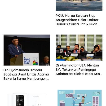
PKNU Korea Selatan Siap
Anugerahkan Gelar Doktor
Honoris Causa untuk Puan
Maharani
Di Washington USA, Mentan
SYL Tekankan Pentingnya
Din Syamsuddin Himbau
Kolaborasi Global atasi Krisis
Saatnya Umat Lintas Agama
Pangan Dihadapan Para
Bekerja Sama Membangun
Menteri Keuangan dan
Peradaban Baru Pasca
Pertanian G20
Pandemi