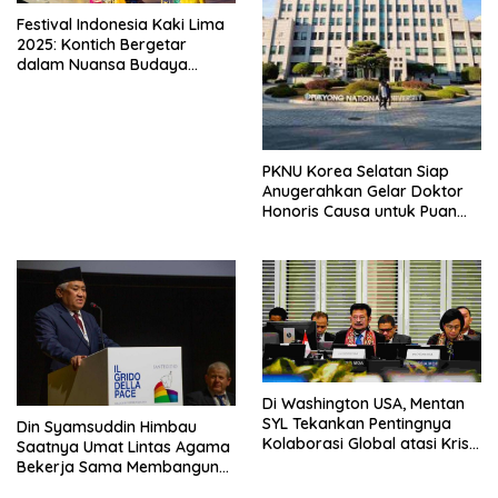
Festival Indonesia Kaki Lima
2025: Kontich Bergetar
dalam Nuansa Budaya
Indonesia yang Memukau
PKNU Korea Selatan Siap
Anugerahkan Gelar Doktor
Honoris Causa untuk Puan
Maharani
Di Washington USA, Mentan
SYL Tekankan Pentingnya
Din Syamsuddin Himbau
Kolaborasi Global atasi Krisis
Saatnya Umat Lintas Agama
Pangan Dihadapan Para
Bekerja Sama Membangun
Menteri Keuangan dan
Peradaban Baru Pasca