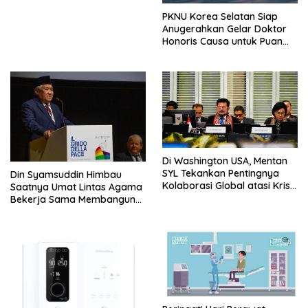
PKNU Korea Selatan Siap
Anugerahkan Gelar Doktor
Honoris Causa untuk Puan
Maharani
Di Washington USA, Mentan
SYL Tekankan Pentingnya
Din Syamsuddin Himbau
Kolaborasi Global atasi Krisis
Saatnya Umat Lintas Agama
Pangan Dihadapan Para
Bekerja Sama Membangun
Menteri Keuangan dan
Peradaban Baru Pasca
Pertanian G20
Pandemi