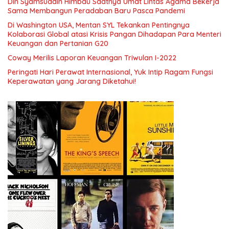
Din Syamsuddin Himbau Saatnya Umat Lintas Agama Bekerja
Sama Membangun Peradaban Baru Pasca Pandemi
Di Washington USA, Mentan SYL Tekankan Pentingnya
Kolaborasi Global atasi Krisis Pangan Dihadapan Para Menteri
Keuangan dan Pertanian G20
Coway Merilis Laporan Keuangan Triwulan I-2022
Peringati Hari Perawat Internasional, Yuk Intip Ragam Fungsi
Keperawatan yang Jarang Diketahui!