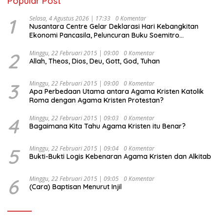
Popular Post
1
Selasa, 4 Agustus 2026 | 17:33
0 Komentar
Nusantara Centre Gelar Deklarasi Hari Kebangkitan
Ekonomi Pancasila, Peluncuran Buku Soemitro
Djojohadikusumo Anti Penjajahan (Pergolakan
Ekonomi Politik Indonesia) & Simposium Nasional
2
Minggu, 22 Februari 2015 | 09:00
0 Komentar
Allah, Theos, Dios, Deu, Gott, God, Tuhan
“Urgensi Undang-Undang Perekonomian Nasional dan
Kesejahteraan Sosial dalam Menata Bangsa Menuju
Indonesia Emas 2045”,
3
Minggu, 22 Februari 2015 | 09:00
0 Komentar
Apa Perbedaan Utama antara Agama Kristen Katolik
Roma dengan Agama Kristen Protestan?
4
Minggu, 22 Februari 2015 | 09:03
0 Komentar
Bagaimana Kita Tahu Agama Kristen itu Benar?
5
Minggu, 22 Februari 2015 | 09:04
0 Komentar
Bukti-Bukti Logis Kebenaran Agama Kristen dan Alkitab
6
Minggu, 22 Februari 2015 | 09:05
0 Komentar
(Cara) Baptisan Menurut Injil