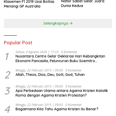
Natsir Sabet Gelar Juara
Klasemen F1 2019 Usai Bottas
Dunia Kedua
Menangi GP Australia
Selengkapnya
Popular Post
1
Selasa, 4 Agustus 2026 | 17:33
0 Komentar
Nusantara Centre Gelar Deklarasi Hari Kebangkitan
Ekonomi Pancasila, Peluncuran Buku Soemitro
Djojohadikusumo Anti Penjajahan (Pergolakan
Ekonomi Politik Indonesia) & Simposium Nasional
2
Minggu, 22 Februari 2015 | 09:00
0 Komentar
Allah, Theos, Dios, Deu, Gott, God, Tuhan
“Urgensi Undang-Undang Perekonomian Nasional dan
Kesejahteraan Sosial dalam Menata Bangsa Menuju
Indonesia Emas 2045”,
3
Minggu, 22 Februari 2015 | 09:00
0 Komentar
Apa Perbedaan Utama antara Agama Kristen Katolik
Roma dengan Agama Kristen Protestan?
4
Minggu, 22 Februari 2015 | 09:03
0 Komentar
Bagaimana Kita Tahu Agama Kristen itu Benar?