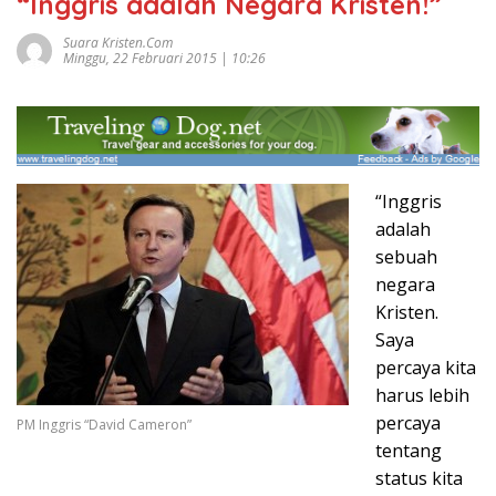
“Inggris adalah Negara Kristen!”
Suara Kristen.com
Minggu, 22 Februari 2015 | 10:26
“Inggris
adalah
sebuah
negara
Kristen.
Saya
percaya kita
harus lebih
percaya
PM Inggris “David Cameron”
tentang
status kita