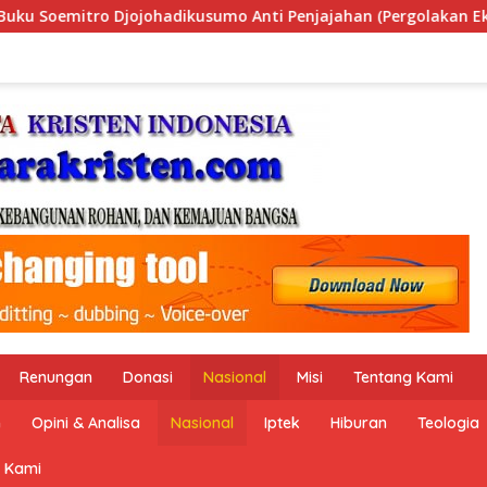
jahan (Pergolakan Ekonomi Politik Indonesia) & Simposium Nas
Renungan
Donasi
Nasional
Misi
Tentang Kami
n
Opini & Analisa
Nasional
Iptek
Hiburan
Teologia
 Kami