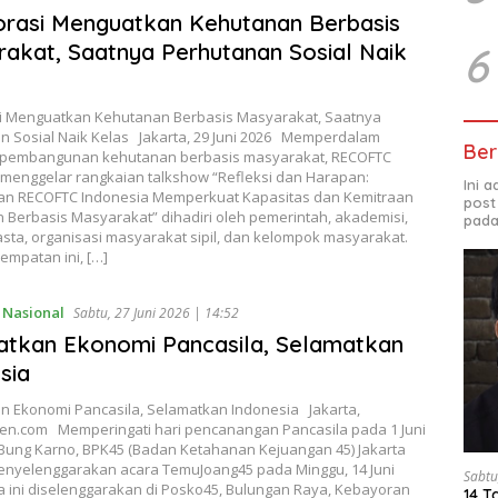
rasi Menguatkan Kehutanan Berbasis
6
akat, Saatnya Perhutanan Sosial Naik
i Menguatkan Kehutanan Berbasis Masyarakat, Saatnya
n Sosial Naik Kelas Jakarta, 29 Juni 2026 Memperdalam
Ber
 pembangunan kehutanan berbasis masyarakat, RECOFTC
 menggelar rangkaian talkshow “Refleksi dan Harapan:
Ini 
n RECOFTC Indonesia Memperkuat Kapasitas dan Kemitraan
post
 Berbasis Masyarakat” dihadiri oleh pemerintah, akademisi,
pada
sta, organisasi masyarakat sipil, dan kelompok masyarakat.
empatan ini, […]
,
Nasional
Sabtu, 27 Juni 2026 | 14:52
tkan Ekonomi Pancasila, Selamatkan
sia
n Ekonomi Pancasila, Selamatkan Indonesia Jakarta,
ten.com Memperingati hari pencanangan Pancasila pada 1 Juni
 Bung Karno, BPK45 (Badan Ketahanan Kejuangan 45) Jakarta
enyelenggarakan acara TemuJoang45 pada Minggu, 14 Juni
Sabtu
a ini diselenggarakan di Posko45, Bulungan Raya, Kebayoran
14 T