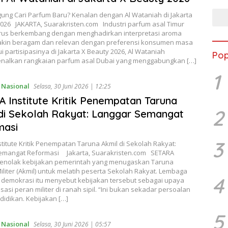
gung Cari Parfum Baru? Kenalan dengan Al Wataniah di Jakarta
2026 JAKARTA, Suarakristen.com Industri parfum asal Timur
rus berkembang dengan menghadirkan interpretasi aroma
kin beragam dan relevan dengan preferensi konsumen masa
lui partisipasinya di Jakarta X Beauty 2026, Al Wataniah
Pop
alkan rangkaian parfum asal Dubai yang menggabungkan […]
1
,
Nasional
Selasa, 30 Juni 2026 | 12:25
 Institute Kritik Penempatan Taruna
2
di Sekolah Rakyat: Langgar Semangat
masi
3
titute Kritik Penempatan Taruna Akmil di Sekolah Rakyat:
emangat Reformasi Jakarta, Suarakristen.com SETARA
 menolak kebijakan pemerintah yang menugaskan Taruna
liter (Akmil) untuk melatih peserta Sekolah Rakyat. Lembaga
4
demokrasi itu menyebut kebijakan tersebut sebagai upaya
asi peran militer di ranah sipil. “Ini bukan sekadar persoalan
didikan. Kebijakan […]
5
,
Nasional
Selasa, 30 Juni 2026 | 05:57