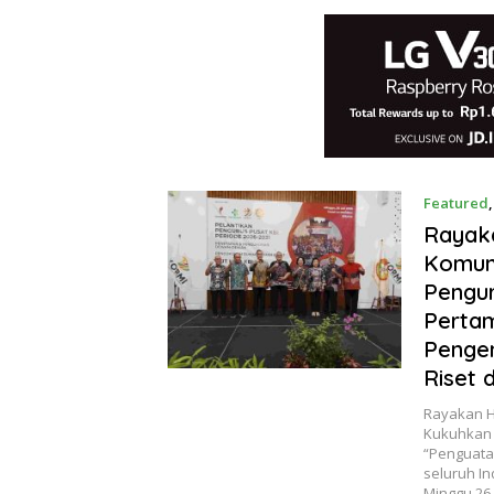
Featured
Rayaka
Komuni
Pengur
Pertam
Pengem
Riset 
Rayakan Ha
Kukuhkan 
“Penguata
seluruh I
Minggu 26