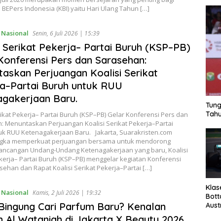
BEPers Indonesia (KBI) yaitu Hari Ulang Tahun […]
,
Nasional
Senin, 6 Juli 2026 | 15:39
i Serikat Pekerja– Partai Buruh (KSP–PB)
Konferensi Pers dan Sarasehan:
askan Perjuangan Koalisi Serikat
a–Partai Buruh untuk RUU
gakerjaan Baru.
Tung
Tahu
rikat Pekerja– Partai Buruh (KSP–PB) Gelar Konferensi Pers dan
: Menuntaskan Perjuangan Koalisi Serikat Pekerja–Partai
uk RUU Ketenagakerjaan Baru. Jakarta, Suarakristen.com
gka memperkuat perjuangan bersama untuk mendorong
Rancangan Undang-Undang Ketenagakerjaan yang baru, Koalisi
kerja– Partai Buruh (KSP–PB) menggelar kegiatan Konferensi
sehan dan Rapat Koalisi Serikat Pekerja–Partai […]
Klas
,
Nasional
Kamis, 2 Juli 2026 | 19:32
Bott
Bingung Cari Parfum Baru? Kenalan
Aust
 Al Wataniah di Jakarta X Beauty 2026