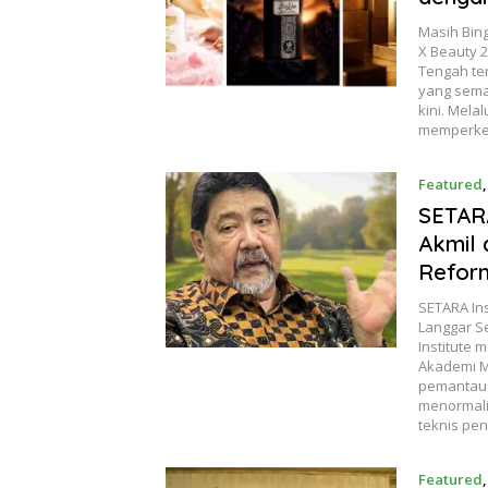
​Masih Bin
X Beauty 
Tengah te
yang sema
kini. Mela
memperken
Featured
SETARA
Akmil 
Refor
SETARA Ins
Langgar S
Institute
Akademi Mi
pemantau 
menormalis
teknis pen
Featured