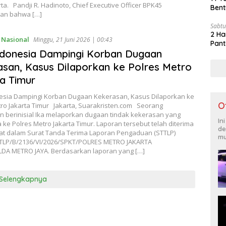
rta. Pandji R. Hadinoto, Chief Executive Officer BPK45
Bent
an bahwa […]
Sabtu
2 Ha
,
Nasional
Minggu, 21 Juni 2026 | 00:43
Pant
donesia Dampingi Korban Dugaan
san, Kasus Dilaporkan ke Polres Metro
a Timur
esia Dampingi Korban Dugaan Kekerasan, Kasus Dilaporkan ke
O
tro Jakarta Timur Jakarta, Suarakristen.com Seorang
 berinisial Ika melaporkan dugaan tindak kekerasan yang
In
 ke Polres Metro Jakarta Timur. Laporan tersebut telah diterima
de
tat dalam Surat Tanda Terima Laporan Pengaduan (STTLP)
mu
TLP/B/2136/VI/2026/SPKT/POLRES METRO JAKARTA
DA METRO JAYA. Berdasarkan laporan yang […]
Selengkapnya