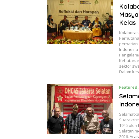
Kolabo
Masyar
Kelas
Kolaboras
Perhutana
perhatian
Indonesia
Pengalama
Kehutanan
sektor swa
Dalam kes
Featured
Selama
Indone
Selamatka
Suarakris
1945 oleh
Selatan m
2026. Acar