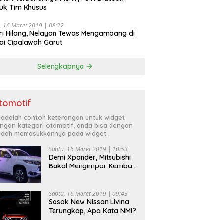
uk Tim Khusus
, 16 Maret 2019 | 08:22
ri Hilang, Nelayan Tewas Mengambang di
ai Cipalawah Garut
Selengkapnya
tomotif
i adalah contoh keterangan untuk widget
ngan kategori otomotif, anda bisa dengan
dah memasukkannya pada widget.
Sabtu, 16 Maret 2019 | 10:53
Demi Xpander, Mitsubishi
Bakal Mengimpor Kembali
Pajero Sport
Sabtu, 16 Maret 2019 | 09:43
Sosok New Nissan Livina
Terungkap, Apa Kata NMI?