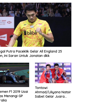
gal Putra Paceklik Gelar All England 25
n, Ini Saran Untuk Jonatan dkk
Tontowi
emen F1 2019 Usai
Ahmad/Liliyana Natsir
as Menangi GP
Sabet Gelar Juara
ralia
Dunia Kedua