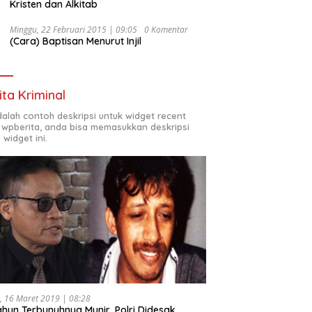
Kristen dan Alkitab
Minggu, 22 Februari 2015 | 09:05
0 Komentar
(Cara) Baptisan Menurut Injil
ita Kriminal
adalah contoh deskripsi untuk widget recent
 wpberita, anda bisa memasukkan deskripsi
 widget ini.
, 16 Maret 2019 | 08:28
ahun Terbunuhnya Munir, Polri Didesak