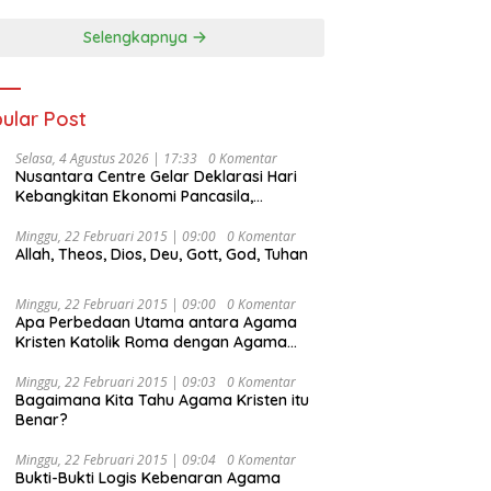
Selengkapnya
ular Post
Selasa, 4 Agustus 2026 | 17:33
0 Komentar
Nusantara Centre Gelar Deklarasi Hari
Kebangkitan Ekonomi Pancasila,
Peluncuran Buku Soemitro
Djojohadikusumo Anti Penjajahan
Minggu, 22 Februari 2015 | 09:00
0 Komentar
Allah, Theos, Dios, Deu, Gott, God, Tuhan
(Pergolakan Ekonomi Politik Indonesia) &
Simposium Nasional “Urgensi Undang-
Undang Perekonomian Nasional dan
Minggu, 22 Februari 2015 | 09:00
0 Komentar
Kesejahteraan Sosial dalam Menata
Apa Perbedaan Utama antara Agama
Bangsa Menuju Indonesia Emas 2045”,
Kristen Katolik Roma dengan Agama
Kristen Protestan?
Minggu, 22 Februari 2015 | 09:03
0 Komentar
Bagaimana Kita Tahu Agama Kristen itu
Benar?
Minggu, 22 Februari 2015 | 09:04
0 Komentar
Bukti-Bukti Logis Kebenaran Agama