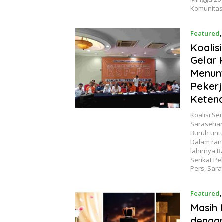
Komunitas 
Featured
Koalis
Gelar 
Menunt
Pekerj
Ketena
Koalisi Se
Sarasehan
Buruh unt
Dalam ran
lahirnya 
Serikat Pe
Pers, Sara
Featured
Masih 
dengan