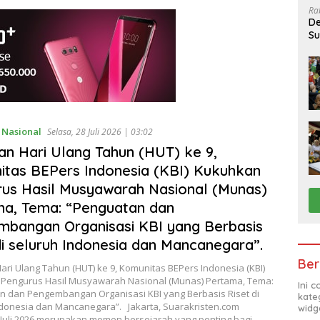
Ra
De
Su
Sa
,
Nasional
Selasa, 28 Juli 2026 | 03:02
n Hari Ulang Tahun (HUT) ke 9,
tas BEPers Indonesia (KBI) Kukuhkan
us Hasil Musyawarah Nasional (Munas)
a, Tema: “Penguatan dan
bangan Organisasi KBI yang Berbasis
di seluruh Indonesia dan Mancanegara”.
Ber
ri Ulang Tahun (HUT) ke 9, Komunitas BEPers Indonesia (KBI)
Pengurus Hasil Musyawarah Nasional (Munas) Pertama, Tema:
Ini 
n dan Pengembangan Organisasi KBI yang Berbasis Riset di
kate
ndonesia dan Mancanegara”. Jakarta, Suarakristen.com
widg
 Juli 2026 merupakan momen bersejarah yang penting bagi