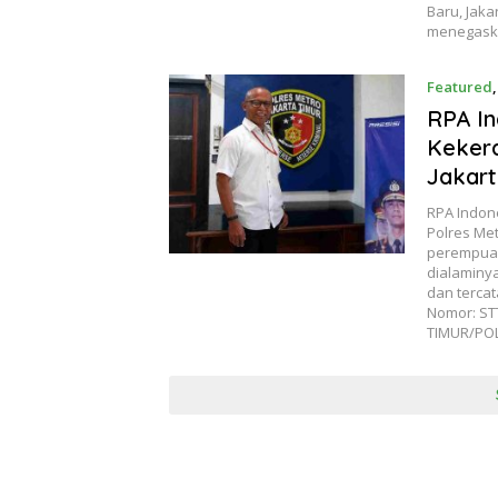
Baru, Jaka
menegask
Featured
RPA In
Kekera
Jakart
RPA Indon
Polres Me
perempuan
dialaminya
dan terca
Nomor: ST
TIMUR/POL