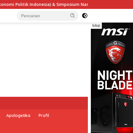
ional “Urgensi Undang-Undang Perekonomian Nasional dan Kese
tutup
Apologetika
Profil