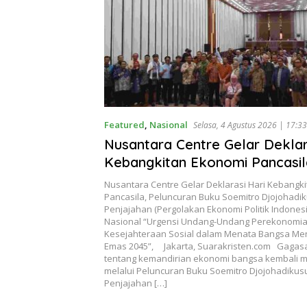
Featured
,
Nasional
Selasa, 4 Agustus 2026 | 17:33
Nusantara Centre Gelar Deklar
Kebangkitan Ekonomi Pancasil
Peluncuran Buku Soemitro
Nusantara Centre Gelar Deklarasi Hari Kebangk
Djojohadikusumo Anti Penjaja
Pancasila, Peluncuran Buku Soemitro Djojohadi
Penjajahan (Pergolakan Ekonomi Politik Indones
(Pergolakan Ekonomi Politik I
Nasional “Urgensi Undang-Undang Perekonomia
& Simposium Nasional “Urgens
Kesejahteraan Sosial dalam Menata Bangsa Me
Emas 2045”, Jakarta, Suarakristen.com Gagas
Undang Perekonomian Nasiona
tentang kemandirian ekonomi bangsa kembali
Kesejahteraan Sosial dalam M
melalui Peluncuran Buku Soemitro Djojohadikus
Penjajahan […]
Bangsa Menuju Indonesia Emas