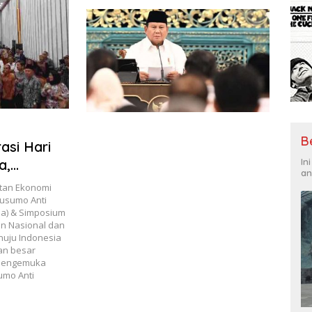
Perdagangan Orang di Era Digital
B
asi Hari
In
a,
an
itan Ekonomi
han
kusumo Anti
ia) & Simposium
ndonesia)
n Nasional dan
i Undang-
nuju Indonesia
an besar
l dan
 mengemuka
enata
umo Anti
 2045”,