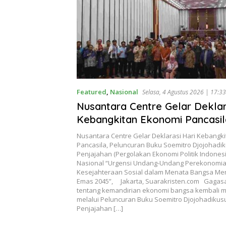
Featured
,
Nasional
Selasa, 4 Agustus 2026 | 17:33
Nusantara Centre Gelar Deklar
Kebangkitan Ekonomi Pancasil
Peluncuran Buku Soemitro
Nusantara Centre Gelar Deklarasi Hari Kebangk
Djojohadikusumo Anti Penjaja
Pancasila, Peluncuran Buku Soemitro Djojohadi
Penjajahan (Pergolakan Ekonomi Politik Indones
(Pergolakan Ekonomi Politik I
Nasional “Urgensi Undang-Undang Perekonomia
& Simposium Nasional “Urgens
Kesejahteraan Sosial dalam Menata Bangsa Me
Emas 2045”, Jakarta, Suarakristen.com Gagas
Undang Perekonomian Nasiona
tentang kemandirian ekonomi bangsa kembali
Kesejahteraan Sosial dalam M
melalui Peluncuran Buku Soemitro Djojohadikus
Penjajahan […]
Bangsa Menuju Indonesia Emas