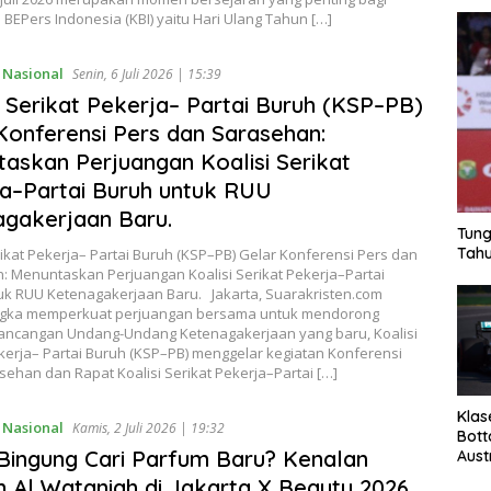
BEPers Indonesia (KBI) yaitu Hari Ulang Tahun […]
,
Nasional
Senin, 6 Juli 2026 | 15:39
i Serikat Pekerja– Partai Buruh (KSP–PB)
Konferensi Pers dan Sarasehan:
askan Perjuangan Koalisi Serikat
a–Partai Buruh untuk RUU
gakerjaan Baru.
Tung
Tahu
rikat Pekerja– Partai Buruh (KSP–PB) Gelar Konferensi Pers dan
: Menuntaskan Perjuangan Koalisi Serikat Pekerja–Partai
uk RUU Ketenagakerjaan Baru. Jakarta, Suarakristen.com
gka memperkuat perjuangan bersama untuk mendorong
Rancangan Undang-Undang Ketenagakerjaan yang baru, Koalisi
kerja– Partai Buruh (KSP–PB) menggelar kegiatan Konferensi
sehan dan Rapat Koalisi Serikat Pekerja–Partai […]
Klas
,
Nasional
Kamis, 2 Juli 2026 | 19:32
Bott
Bingung Cari Parfum Baru? Kenalan
Aust
 Al Wataniah di Jakarta X Beauty 2026