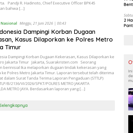
rta. Pandji R. Hadinoto, Chief Executive Officer BPK45
Bent
an bahwa […]
Sabtu
2 Ha
,
Nasional
Minggu, 21 Juni 2026 | 00:43
Pant
donesia Dampingi Korban Dugaan
san, Kasus Dilaporkan ke Polres Metro
a Timur
esia Dampingi Korban Dugaan Kekerasan, Kasus Dilaporkan ke
O
tro Jakarta Timur Jakarta, Suarakristen.com Seorang
 berinisial Ika melaporkan dugaan tindak kekerasan yang
In
 ke Polres Metro Jakarta Timur. Laporan tersebut telah diterima
de
tat dalam Surat Tanda Terima Laporan Pengaduan (STTLP)
mu
TLP/B/2136/VI/2026/SPKT/POLRES METRO JAKARTA
DA METRO JAYA. Berdasarkan laporan yang […]
Selengkapnya