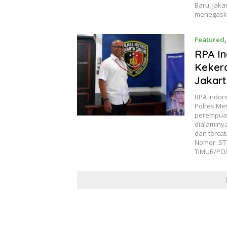
Baru, Jaka
menegask
Featured
RPA In
Kekera
Jakart
RPA Indon
Polres Me
perempuan
dialaminya
dan terca
Nomor: ST
TIMUR/POL