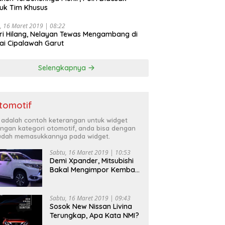
uk Tim Khusus
, 16 Maret 2019 | 08:22
ri Hilang, Nelayan Tewas Mengambang di
ai Cipalawah Garut
Selengkapnya
tomotif
i adalah contoh keterangan untuk widget
ngan kategori otomotif, anda bisa dengan
dah memasukkannya pada widget.
Sabtu, 16 Maret 2019 | 10:53
Demi Xpander, Mitsubishi
Bakal Mengimpor Kembali
Pajero Sport
Sabtu, 16 Maret 2019 | 09:43
Sosok New Nissan Livina
Terungkap, Apa Kata NMI?