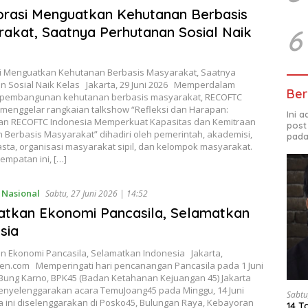
rasi Menguatkan Kehutanan Berbasis
6
akat, Saatnya Perhutanan Sosial Naik
i Menguatkan Kehutanan Berbasis Masyarakat, Saatnya
n Sosial Naik Kelas Jakarta, 29 Juni 2026 Memperdalam
Ber
 pembangunan kehutanan berbasis masyarakat, RECOFTC
 menggelar rangkaian talkshow “Refleksi dan Harapan:
Ini 
n RECOFTC Indonesia Memperkuat Kapasitas dan Kemitraan
post
 Berbasis Masyarakat” dihadiri oleh pemerintah, akademisi,
pada
sta, organisasi masyarakat sipil, dan kelompok masyarakat.
empatan ini, […]
,
Nasional
Sabtu, 27 Juni 2026 | 14:52
tkan Ekonomi Pancasila, Selamatkan
sia
n Ekonomi Pancasila, Selamatkan Indonesia Jakarta,
ten.com Memperingati hari pencanangan Pancasila pada 1 Juni
 Bung Karno, BPK45 (Badan Ketahanan Kejuangan 45) Jakarta
enyelenggarakan acara TemuJoang45 pada Minggu, 14 Juni
Sabtu
a ini diselenggarakan di Posko45, Bulungan Raya, Kebayoran
14 T