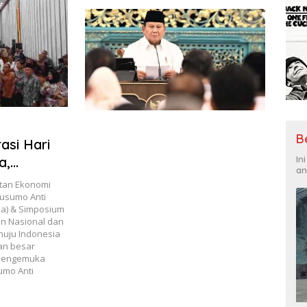
Perdagangan Orang di Era Digital
B
asi Hari
In
a,
an
itan Ekonomi
han
kusumo Anti
ia) & Simposium
ndonesia)
n Nasional dan
i Undang-
nuju Indonesia
an besar
l dan
 mengemuka
enata
umo Anti
 2045”,