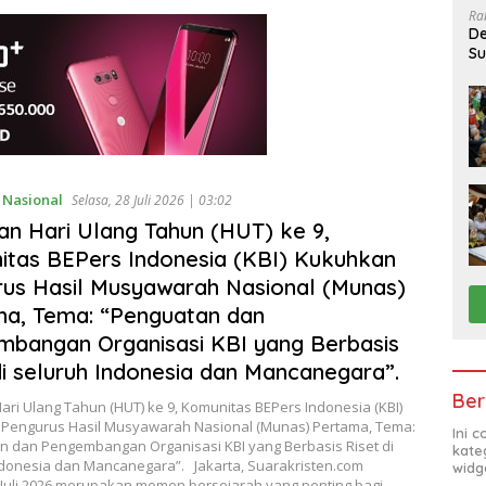
Ra
De
Su
Sa
,
Nasional
Selasa, 28 Juli 2026 | 03:02
n Hari Ulang Tahun (HUT) ke 9,
tas BEPers Indonesia (KBI) Kukuhkan
us Hasil Musyawarah Nasional (Munas)
a, Tema: “Penguatan dan
bangan Organisasi KBI yang Berbasis
di seluruh Indonesia dan Mancanegara”.
Ber
ri Ulang Tahun (HUT) ke 9, Komunitas BEPers Indonesia (KBI)
Pengurus Hasil Musyawarah Nasional (Munas) Pertama, Tema:
Ini 
n dan Pengembangan Organisasi KBI yang Berbasis Riset di
kate
ndonesia dan Mancanegara”. Jakarta, Suarakristen.com
widg
 Juli 2026 merupakan momen bersejarah yang penting bagi