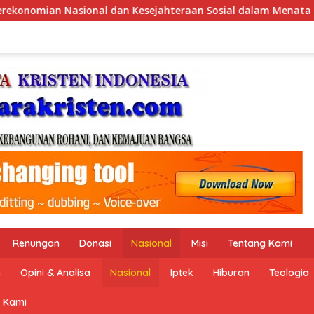
Sosial dalam Menata Bangsa Menuju Indonesia Emas 2045”,
Renungan
Donasi
Nasional
Misi
Tentang Kami
n
Opini & Analisa
Nasional
Iptek
Hiburan
Teologia
 Kami