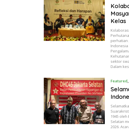
Kolabo
Masyar
Kelas
Kolaboras
Perhutana
perhatian
Indonesia
Pengalama
Kehutanan
sektor swa
Dalam kes
Featured
Selama
Indone
Selamatka
Suarakris
1945 oleh
Selatan m
2026. Acar