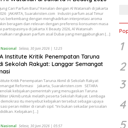
gung Cari Parfum Baru? Kenalan dengan Al Wataniah di Jakarta
2026 JAKARTA, Suarakristen.com Industri parfum asal Timur
rus berkembang dengan menghadirkan interpretasi aroma
kin beragam dan relevan dengan preferensi konsumen masa
lui partisipasinya di Jakarta X Beauty 2026, Al Wataniah
Pop
alkan rangkaian parfum asal Dubai yang menggabungkan […]
1
,
Nasional
Selasa, 30 Juni 2026 | 12:25
 Institute Kritik Penempatan Taruna
2
di Sekolah Rakyat: Langgar Semangat
masi
3
titute Kritik Penempatan Taruna Akmil di Sekolah Rakyat:
emangat Reformasi Jakarta, Suarakristen.com SETARA
 menolak kebijakan pemerintah yang menugaskan Taruna
liter (Akmil) untuk melatih peserta Sekolah Rakyat. Lembaga
4
demokrasi itu menyebut kebijakan tersebut sebagai upaya
asi peran militer di ranah sipil. “Ini bukan sekadar persoalan
didikan. Kebijakan […]
5
,
Nasional
Selasa, 30 Juni 2026 | 05:57