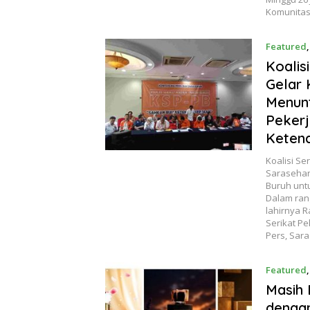
Komunitas 
Featured
Koalis
Gelar 
Menunt
Pekerj
Ketena
Koalisi Se
Sarasehan
Buruh unt
Dalam ran
lahirnya 
Serikat Pe
Pers, Sara
Featured
Masih 
dengan