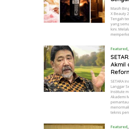
​Masih Bin
X Beauty 
Tengah te
yang sema
kini. Mela
memperken
Featured
SETARA
Akmil 
Refor
SETARA Ins
Langgar S
Institute
Akademi Mi
pemantau 
menormalis
teknis pen
Featured