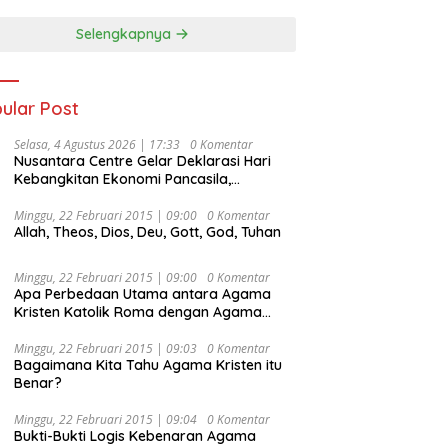
Selengkapnya
ular Post
Selasa, 4 Agustus 2026 | 17:33
0 Komentar
Nusantara Centre Gelar Deklarasi Hari
Kebangkitan Ekonomi Pancasila,
Peluncuran Buku Soemitro
Djojohadikusumo Anti Penjajahan
Minggu, 22 Februari 2015 | 09:00
0 Komentar
Allah, Theos, Dios, Deu, Gott, God, Tuhan
(Pergolakan Ekonomi Politik Indonesia) &
Simposium Nasional “Urgensi Undang-
Undang Perekonomian Nasional dan
Minggu, 22 Februari 2015 | 09:00
0 Komentar
Kesejahteraan Sosial dalam Menata
Apa Perbedaan Utama antara Agama
Bangsa Menuju Indonesia Emas 2045”,
Kristen Katolik Roma dengan Agama
Kristen Protestan?
Minggu, 22 Februari 2015 | 09:03
0 Komentar
Bagaimana Kita Tahu Agama Kristen itu
Benar?
Minggu, 22 Februari 2015 | 09:04
0 Komentar
Bukti-Bukti Logis Kebenaran Agama