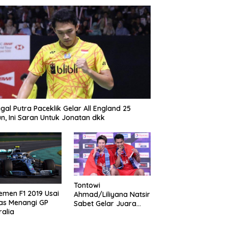
gal Putra Paceklik Gelar All England 25
n, Ini Saran Untuk Jonatan dkk
Tontowi
emen F1 2019 Usai
Ahmad/Liliyana Natsir
as Menangi GP
Sabet Gelar Juara
ralia
Dunia Kedua