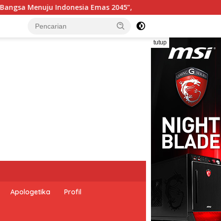
Pemerintah Indonesia dan Perserikatan Bangsa-Bangsa Per
tutup
Apologetika
Profil