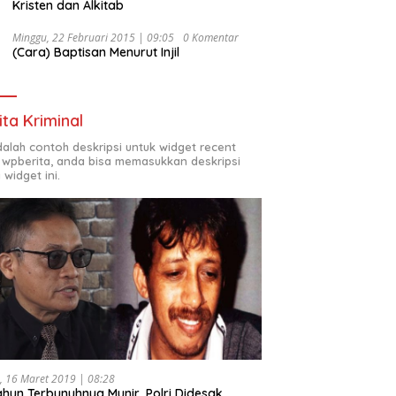
Kristen dan Alkitab
Minggu, 22 Februari 2015 | 09:05
0 Komentar
(Cara) Baptisan Menurut Injil
ita Kriminal
adalah contoh deskripsi untuk widget recent
 wpberita, anda bisa memasukkan deskripsi
 widget ini.
, 16 Maret 2019 | 08:28
ahun Terbunuhnya Munir, Polri Didesak