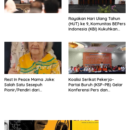
Perekonomian Nasional dan
Kesejahteraan Sosial dalam
Menata Bangsa Menuju
Rayakan Hari Ulang Tahun
Indonesia Emas 2045”,
(HUT) ke 9, Komunitas BEPers
Indonesia (KBI) Kukuhkan
Pengurus Hasil Musyawarah
Nasional (Munas) Pertama,
Tema: “Penguatan dan
Pengembangan Organisasi
KBI yang Berbasis Riset di
seluruh Indonesia dan
Mancanegara”.
Rest In Peace Mama Joke:
Koalisi Serikat Pekerja–
Salah Satu Sesepuh
Partai Buruh (KSP–PB) Gelar
Pionir/Pendiri dari
Konferensi Pers dan
terbentuknya Gereja
Sarasehan: Menuntaskan
Protestan Soteria di
Perjuangan Koalisi Serikat
Indonesia Jemaat Pancaran
Pekerja–Partai Buruh untuk
Kasih Allah.
RUU Ketenagakerjaan Baru.