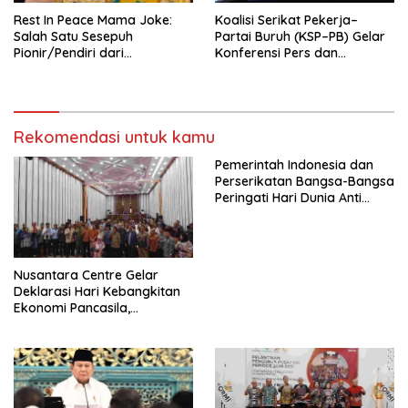
Rest In Peace Mama Joke:
Koalisi Serikat Pekerja–
Salah Satu Sesepuh
Partai Buruh (KSP–PB) Gelar
Pionir/Pendiri dari
Konferensi Pers dan
terbentuknya Gereja
Sarasehan: Menuntaskan
Protestan Soteria di
Perjuangan Koalisi Serikat
Indonesia Jemaat Pancaran
Pekerja–Partai Buruh untuk
Kasih Allah.
RUU Ketenagakerjaan Baru.
Rekomendasi untuk kamu
Pemerintah Indonesia dan
Perserikatan Bangsa-Bangsa
Peringati Hari Dunia Anti
Perdagangan Orang 2026
dengan Komitmen Baru
untuk Memberantas
Perdagangan Orang di Era
Nusantara Centre Gelar
Digital
Deklarasi Hari Kebangkitan
Ekonomi Pancasila,
Peluncuran Buku Soemitro
Djojohadikusumo Anti
Penjajahan (Pergolakan
Ekonomi Politik Indonesia) &
Simposium Nasional “Urgensi
Undang-Undang