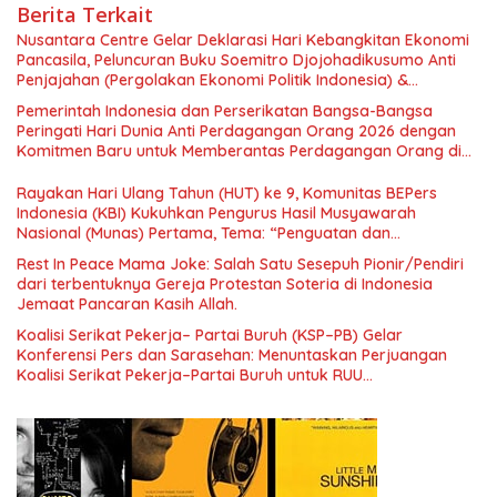
Berita Terkait
Nusantara Centre Gelar Deklarasi Hari Kebangkitan Ekonomi
Pancasila, Peluncuran Buku Soemitro Djojohadikusumo Anti
Penjajahan (Pergolakan Ekonomi Politik Indonesia) &
Simposium Nasional “Urgensi Undang-Undang Perekonomian
Pemerintah Indonesia dan Perserikatan Bangsa-Bangsa
Nasional dan Kesejahteraan Sosial dalam Menata Bangsa
Peringati Hari Dunia Anti Perdagangan Orang 2026 dengan
Menuju Indonesia Emas 2045”,
Komitmen Baru untuk Memberantas Perdagangan Orang di
Era Digital
Rayakan Hari Ulang Tahun (HUT) ke 9, Komunitas BEPers
Indonesia (KBI) Kukuhkan Pengurus Hasil Musyawarah
Nasional (Munas) Pertama, Tema: “Penguatan dan
Pengembangan Organisasi KBI yang Berbasis Riset di seluruh
Rest In Peace Mama Joke: Salah Satu Sesepuh Pionir/Pendiri
Indonesia dan Mancanegara”.
dari terbentuknya Gereja Protestan Soteria di Indonesia
Jemaat Pancaran Kasih Allah.
Koalisi Serikat Pekerja– Partai Buruh (KSP–PB) Gelar
Konferensi Pers dan Sarasehan: Menuntaskan Perjuangan
Koalisi Serikat Pekerja–Partai Buruh untuk RUU
Ketenagakerjaan Baru.