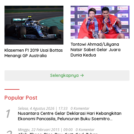
Tontowi Ahmad/Liliyana
Natsir Sabet Gelar Juara
Klasemen F1 2019 Usai Bottas
Dunia Kedua
Menangi GP Australia
Selengkapnya
Popular Post
1
Selasa, 4 Agustus 2026 | 17:33
0 Komentar
Nusantara Centre Gelar Deklarasi Hari Kebangkitan
Ekonomi Pancasila, Peluncuran Buku Soemitro
Djojohadikusumo Anti Penjajahan (Pergolakan
Ekonomi Politik Indonesia) & Simposium Nasional
Minggu, 22 Februari 2015 | 09:00
0 Komentar