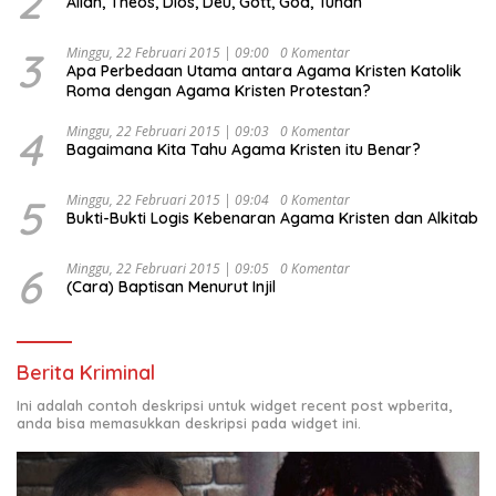
2
Allah, Theos, Dios, Deu, Gott, God, Tuhan
“Urgensi Undang-Undang Perekonomian Nasional dan
Kesejahteraan Sosial dalam Menata Bangsa Menuju
Indonesia Emas 2045”,
3
Minggu, 22 Februari 2015 | 09:00
0 Komentar
Apa Perbedaan Utama antara Agama Kristen Katolik
Roma dengan Agama Kristen Protestan?
4
Minggu, 22 Februari 2015 | 09:03
0 Komentar
Bagaimana Kita Tahu Agama Kristen itu Benar?
5
Minggu, 22 Februari 2015 | 09:04
0 Komentar
Bukti-Bukti Logis Kebenaran Agama Kristen dan Alkitab
6
Minggu, 22 Februari 2015 | 09:05
0 Komentar
(Cara) Baptisan Menurut Injil
Berita Kriminal
Ini adalah contoh deskripsi untuk widget recent post wpberita,
anda bisa memasukkan deskripsi pada widget ini.