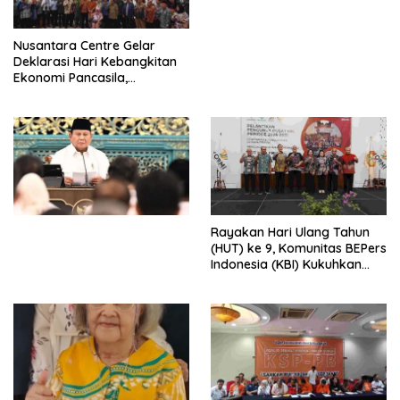
dengan Komitmen Baru
untuk Memberantas
Perdagangan Orang di Era
Nusantara Centre Gelar
Digital
Deklarasi Hari Kebangkitan
Ekonomi Pancasila,
Peluncuran Buku Soemitro
Djojohadikusumo Anti
Penjajahan (Pergolakan
Ekonomi Politik Indonesia) &
Simposium Nasional “Urgensi
Undang-Undang
Perekonomian Nasional dan
Kesejahteraan Sosial dalam
Menata Bangsa Menuju
Rayakan Hari Ulang Tahun
Indonesia Emas 2045”,
(HUT) ke 9, Komunitas BEPers
Indonesia (KBI) Kukuhkan
Pengurus Hasil Musyawarah
Nasional (Munas) Pertama,
Tema: “Penguatan dan
Pengembangan Organisasi
KBI yang Berbasis Riset di
seluruh Indonesia dan
Mancanegara”.