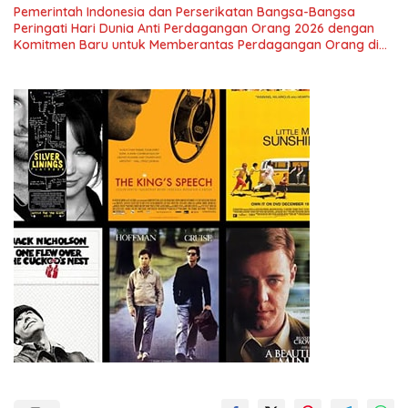
Simposium Nasional “Urgensi Undang-Undang Perekonomian
Pemerintah Indonesia dan Perserikatan Bangsa-Bangsa
Nasional dan Kesejahteraan Sosial dalam Menata Bangsa
Peringati Hari Dunia Anti Perdagangan Orang 2026 dengan
Menuju Indonesia Emas 2045”,
Komitmen Baru untuk Memberantas Perdagangan Orang di
Era Digital