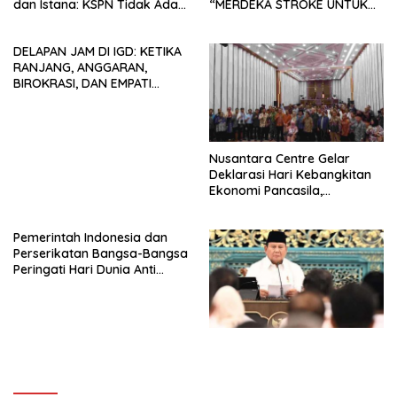
dan Istana: KSPN Tidak Ada
“MERDEKA STROKE UNTUK
Tendensi Kepentingan Politik
HIDUP LEBIH BERMAKNA”
dan Tidak Dikooptasi oleh
DELAPAN JAM DI IGD: KETIKA
Siapapun
RANJANG, ANGGARAN,
BIROKRASI, DAN EMPATI
SAMA-SAMA MENIPIS
Nusantara Centre Gelar
Deklarasi Hari Kebangkitan
Ekonomi Pancasila,
Peluncuran Buku Soemitro
Djojohadikusumo Anti
Pemerintah Indonesia dan
Penjajahan (Pergolakan
Perserikatan Bangsa-Bangsa
Ekonomi Politik Indonesia) &
Peringati Hari Dunia Anti
Simposium Nasional “Urgensi
Perdagangan Orang 2026
Undang-Undang
dengan Komitmen Baru
Perekonomian Nasional dan
untuk Memberantas
Kesejahteraan Sosial dalam
Perdagangan Orang di Era
Menata Bangsa Menuju
Digital
Indonesia Emas 2045”,