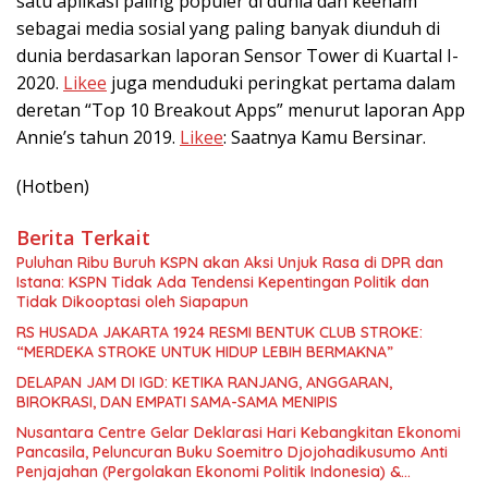
satu aplikasi paling populer di dunia dan keenam
sebagai media sosial yang paling banyak diunduh di
dunia berdasarkan laporan Sensor Tower di Kuartal I-
2020.
Likee
juga menduduki peringkat pertama dalam
deretan “Top 10 Breakout Apps” menurut laporan App
Annie’s tahun 2019.
Likee
: Saatnya Kamu Bersinar.
(Hotben)
Berita Terkait
Puluhan Ribu Buruh KSPN akan Aksi Unjuk Rasa di DPR dan
Istana: KSPN Tidak Ada Tendensi Kepentingan Politik dan
Tidak Dikooptasi oleh Siapapun
RS HUSADA JAKARTA 1924 RESMI BENTUK CLUB STROKE:
“MERDEKA STROKE UNTUK HIDUP LEBIH BERMAKNA”
DELAPAN JAM DI IGD: KETIKA RANJANG, ANGGARAN,
BIROKRASI, DAN EMPATI SAMA-SAMA MENIPIS
Nusantara Centre Gelar Deklarasi Hari Kebangkitan Ekonomi
Pancasila, Peluncuran Buku Soemitro Djojohadikusumo Anti
Penjajahan (Pergolakan Ekonomi Politik Indonesia) &