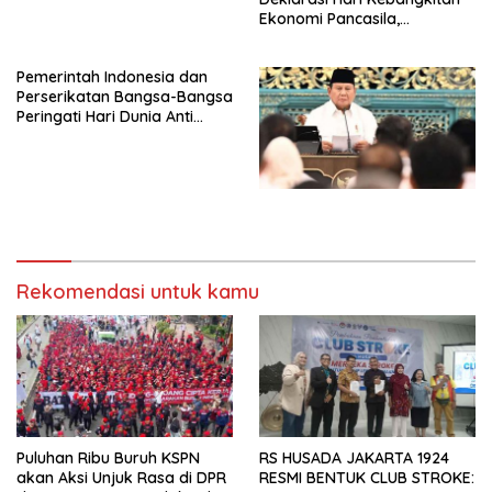
Ekonomi Pancasila,
Peluncuran Buku Soemitro
Djojohadikusumo Anti
Pemerintah Indonesia dan
Penjajahan (Pergolakan
Perserikatan Bangsa-Bangsa
Ekonomi Politik Indonesia) &
Peringati Hari Dunia Anti
Simposium Nasional “Urgensi
Perdagangan Orang 2026
Undang-Undang
dengan Komitmen Baru
Perekonomian Nasional dan
untuk Memberantas
Kesejahteraan Sosial dalam
Perdagangan Orang di Era
Menata Bangsa Menuju
Digital
Indonesia Emas 2045”,
Rekomendasi untuk kamu
Puluhan Ribu Buruh KSPN
RS HUSADA JAKARTA 1924
akan Aksi Unjuk Rasa di DPR
RESMI BENTUK CLUB STROKE: