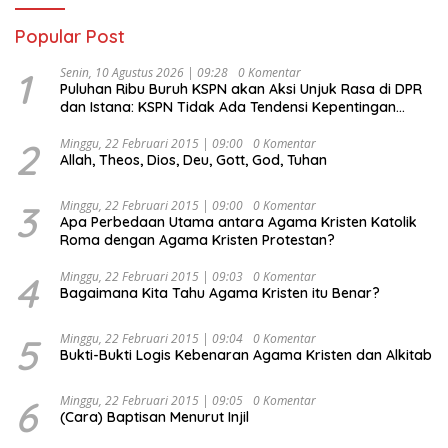
Popular Post
1
Senin, 10 Agustus 2026 | 09:28
0 Komentar
Puluhan Ribu Buruh KSPN akan Aksi Unjuk Rasa di DPR
dan Istana: KSPN Tidak Ada Tendensi Kepentingan
Politik dan Tidak Dikooptasi oleh Siapapun
2
Minggu, 22 Februari 2015 | 09:00
0 Komentar
Allah, Theos, Dios, Deu, Gott, God, Tuhan
3
Minggu, 22 Februari 2015 | 09:00
0 Komentar
Apa Perbedaan Utama antara Agama Kristen Katolik
Roma dengan Agama Kristen Protestan?
4
Minggu, 22 Februari 2015 | 09:03
0 Komentar
Bagaimana Kita Tahu Agama Kristen itu Benar?
5
Minggu, 22 Februari 2015 | 09:04
0 Komentar
Bukti-Bukti Logis Kebenaran Agama Kristen dan Alkitab
6
Minggu, 22 Februari 2015 | 09:05
0 Komentar
(Cara) Baptisan Menurut Injil