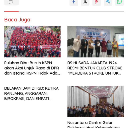
Baca Juga
Puluhan Ribu Buruh KSPN
RS HUSADA JAKARTA 1924
akan Aksi Unjuk Rasa di DPR
RESMI BENTUK CLUB STROKE:
dan Istana: KSPN Tidak Ada
“MERDEKA STROKE UNTUK
Tendensi Kepentingan Politik
HIDUP LEBIH BERMAKNA”
dan Tidak Dikooptasi oleh
DELAPAN JAM DI IGD: KETIKA
Siapapun
RANJANG, ANGGARAN,
BIROKRASI, DAN EMPATI
SAMA-SAMA MENIPIS
Nusantara Centre Gelar
Deklarasi Hari Kebangkitan