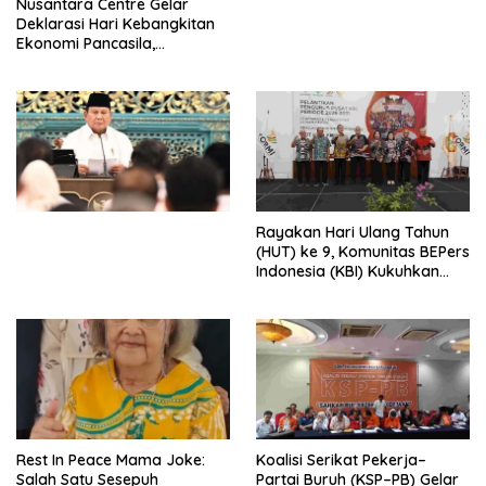
Nusantara Centre Gelar
Digital
Deklarasi Hari Kebangkitan
Ekonomi Pancasila,
Peluncuran Buku Soemitro
Djojohadikusumo Anti
Penjajahan (Pergolakan
Ekonomi Politik Indonesia) &
Simposium Nasional “Urgensi
Undang-Undang
Perekonomian Nasional dan
Kesejahteraan Sosial dalam
Menata Bangsa Menuju
Rayakan Hari Ulang Tahun
Indonesia Emas 2045”,
(HUT) ke 9, Komunitas BEPers
Indonesia (KBI) Kukuhkan
Pengurus Hasil Musyawarah
Nasional (Munas) Pertama,
Tema: “Penguatan dan
Pengembangan Organisasi
KBI yang Berbasis Riset di
seluruh Indonesia dan
Mancanegara”.
Rest In Peace Mama Joke:
Koalisi Serikat Pekerja–
Salah Satu Sesepuh
Partai Buruh (KSP–PB) Gelar