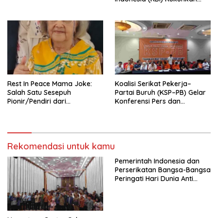
Pengurus Hasil Musyawarah
Nasional (Munas) Pertama,
Tema: “Penguatan dan
Pengembangan Organisasi
KBI yang Berbasis Riset di
seluruh Indonesia dan
Mancanegara”.
Rest In Peace Mama Joke:
Koalisi Serikat Pekerja–
Salah Satu Sesepuh
Partai Buruh (KSP–PB) Gelar
Pionir/Pendiri dari
Konferensi Pers dan
terbentuknya Gereja
Sarasehan: Menuntaskan
Protestan Soteria di
Perjuangan Koalisi Serikat
Indonesia Jemaat Pancaran
Pekerja–Partai Buruh untuk
Kasih Allah.
RUU Ketenagakerjaan Baru.
Rekomendasi untuk kamu
Pemerintah Indonesia dan
Perserikatan Bangsa-Bangsa
Peringati Hari Dunia Anti
Perdagangan Orang 2026
dengan Komitmen Baru
untuk Memberantas
Perdagangan Orang di Era