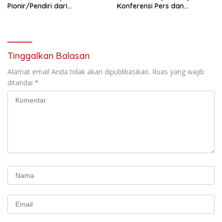
Pionir/Pendiri dari
Konferensi Pers dan
terbentuknya Gereja
Sarasehan: Menuntaskan
Protestan Soteria di
Perjuangan Koalisi Serikat
Indonesia Jemaat Pancaran
Pekerja–Partai Buruh untuk
Kasih Allah.
RUU Ketenagakerjaan Baru.
Tinggalkan Balasan
Alamat email Anda tidak akan dipublikasikan.
Ruas yang wajib
ditandai
*