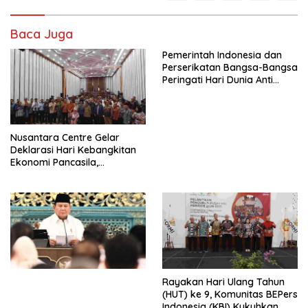
Baca Juga
Pemerintah Indonesia dan
Perserikatan Bangsa-Bangsa
Peringati Hari Dunia Anti
Perdagangan Orang 2026
dengan Komitmen Baru
untuk Memberantas
Perdagangan Orang di Era
Nusantara Centre Gelar
Digital
Deklarasi Hari Kebangkitan
Ekonomi Pancasila,
Peluncuran Buku Soemitro
Djojohadikusumo Anti
Penjajahan (Pergolakan
Ekonomi Politik Indonesia) &
Simposium Nasional “Urgensi
Undang-Undang
Perekonomian Nasional dan
Kesejahteraan Sosial dalam
Menata Bangsa Menuju
Rayakan Hari Ulang Tahun
Indonesia Emas 2045”,
(HUT) ke 9, Komunitas BEPers
Indonesia (KBI) Kukuhkan