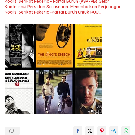
Koalisi Serikat Pekerja– Partai Buruh (KSP–PB) Gelar
Konferensi Pers dan Sarasehan: Menuntaskan Perjuangan
Koalisi Serikat Pekerja–Partai Buruh untuk RUU
Ketenagakerjaan Baru.