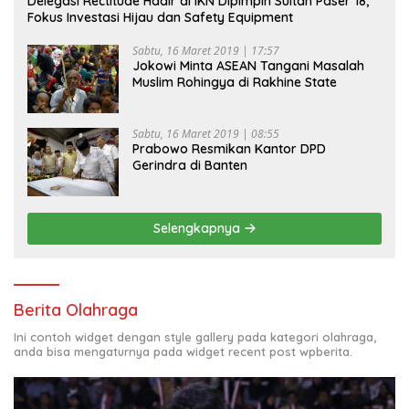
Delegasi Rectitude Hadir di IKN Dipimpin Sultan Paser 18,
Fokus Investasi Hijau dan Safety Equipment
Sabtu, 16 Maret 2019 | 17:57
Jokowi Minta ASEAN Tangani Masalah
Muslim Rohingya di Rakhine State
Sabtu, 16 Maret 2019 | 08:55
Prabowo Resmikan Kantor DPD
Gerindra di Banten
Selengkapnya
Berita Olahraga
Ini contoh widget dengan style gallery pada kategori olahraga,
anda bisa mengaturnya pada widget recent post wpberita.