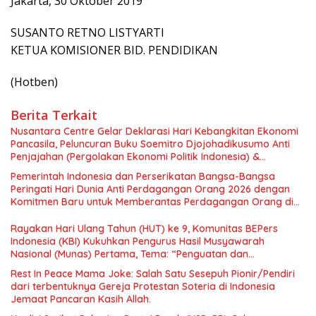
Jakarta, 30 Oktober 2019
SUSANTO RETNO LISTYARTI
KETUA KOMISIONER BID. PENDIDIKAN
(Hotben)
Berita Terkait
Nusantara Centre Gelar Deklarasi Hari Kebangkitan Ekonomi
Pancasila, Peluncuran Buku Soemitro Djojohadikusumo Anti
Penjajahan (Pergolakan Ekonomi Politik Indonesia) &
Simposium Nasional “Urgensi Undang-Undang Perekonomian
Pemerintah Indonesia dan Perserikatan Bangsa-Bangsa
Nasional dan Kesejahteraan Sosial dalam Menata Bangsa
Peringati Hari Dunia Anti Perdagangan Orang 2026 dengan
Menuju Indonesia Emas 2045”,
Komitmen Baru untuk Memberantas Perdagangan Orang di
Era Digital
Rayakan Hari Ulang Tahun (HUT) ke 9, Komunitas BEPers
Indonesia (KBI) Kukuhkan Pengurus Hasil Musyawarah
Nasional (Munas) Pertama, Tema: “Penguatan dan
Pengembangan Organisasi KBI yang Berbasis Riset di seluruh
Rest In Peace Mama Joke: Salah Satu Sesepuh Pionir/Pendiri
Indonesia dan Mancanegara”.
dari terbentuknya Gereja Protestan Soteria di Indonesia
Jemaat Pancaran Kasih Allah.