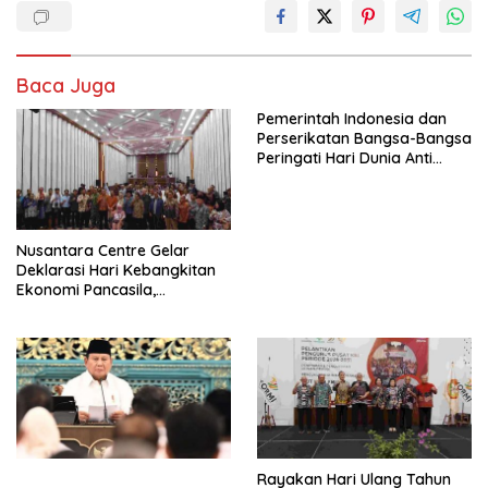
Baca Juga
Pemerintah Indonesia dan
Perserikatan Bangsa-Bangsa
Peringati Hari Dunia Anti
Perdagangan Orang 2026
dengan Komitmen Baru
untuk Memberantas
Perdagangan Orang di Era
Nusantara Centre Gelar
Digital
Deklarasi Hari Kebangkitan
Ekonomi Pancasila,
Peluncuran Buku Soemitro
Djojohadikusumo Anti
Penjajahan (Pergolakan
Ekonomi Politik Indonesia) &
Simposium Nasional “Urgensi
Undang-Undang
Perekonomian Nasional dan
Kesejahteraan Sosial dalam
Menata Bangsa Menuju
Rayakan Hari Ulang Tahun
Indonesia Emas 2045”,