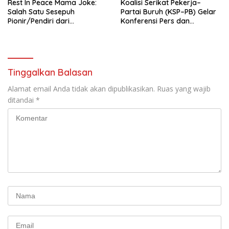
Rest In Peace Mama Joke:
Koalisi Serikat Pekerja–
Salah Satu Sesepuh
Partai Buruh (KSP–PB) Gelar
Pionir/Pendiri dari
Konferensi Pers dan
terbentuknya Gereja
Sarasehan: Menuntaskan
Protestan Soteria di
Perjuangan Koalisi Serikat
Indonesia Jemaat Pancaran
Pekerja–Partai Buruh untuk
Kasih Allah.
RUU Ketenagakerjaan Baru.
Tinggalkan Balasan
Alamat email Anda tidak akan dipublikasikan.
Ruas yang wajib
ditandai
*