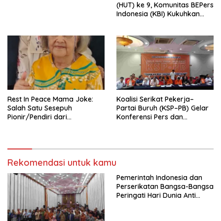
(HUT) ke 9, Komunitas BEPers
Indonesia (KBI) Kukuhkan
Pengurus Hasil Musyawarah
Nasional (Munas) Pertama,
Tema: “Penguatan dan
Pengembangan Organisasi
KBI yang Berbasis Riset di
seluruh Indonesia dan
Mancanegara”.
Rest In Peace Mama Joke:
Koalisi Serikat Pekerja–
Salah Satu Sesepuh
Partai Buruh (KSP–PB) Gelar
Pionir/Pendiri dari
Konferensi Pers dan
terbentuknya Gereja
Sarasehan: Menuntaskan
Protestan Soteria di
Perjuangan Koalisi Serikat
Indonesia Jemaat Pancaran
Pekerja–Partai Buruh untuk
Kasih Allah.
RUU Ketenagakerjaan Baru.
Rekomendasi untuk kamu
Pemerintah Indonesia dan
Perserikatan Bangsa-Bangsa
Peringati Hari Dunia Anti
Perdagangan Orang 2026
dengan Komitmen Baru