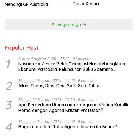
Dunia Kedua
Menangi GP Australia
Selengkapnya
Popular Post
1
Selasa, 4 Agustus 2026 | 17:33
0 Komentar
Nusantara Centre Gelar Deklarasi Hari Kebangkitan
Ekonomi Pancasila, Peluncuran Buku Soemitro
Djojohadikusumo Anti Penjajahan (Pergolakan
Ekonomi Politik Indonesia) & Simposium Nasional
2
Minggu, 22 Februari 2015 | 09:00
0 Komentar
Allah, Theos, Dios, Deu, Gott, God, Tuhan
“Urgensi Undang-Undang Perekonomian Nasional dan
Kesejahteraan Sosial dalam Menata Bangsa Menuju
Indonesia Emas 2045”,
3
Minggu, 22 Februari 2015 | 09:00
0 Komentar
Apa Perbedaan Utama antara Agama Kristen Katolik
Roma dengan Agama Kristen Protestan?
4
Minggu, 22 Februari 2015 | 09:03
0 Komentar
Bagaimana Kita Tahu Agama Kristen itu Benar?