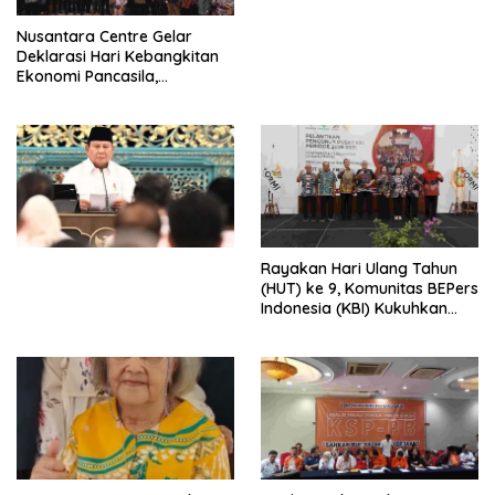
untuk Memberantas
Perdagangan Orang di Era
Nusantara Centre Gelar
Digital
Deklarasi Hari Kebangkitan
Ekonomi Pancasila,
Peluncuran Buku Soemitro
Djojohadikusumo Anti
Penjajahan (Pergolakan
Ekonomi Politik Indonesia) &
Simposium Nasional “Urgensi
Undang-Undang
Perekonomian Nasional dan
Kesejahteraan Sosial dalam
Menata Bangsa Menuju
Rayakan Hari Ulang Tahun
Indonesia Emas 2045”,
(HUT) ke 9, Komunitas BEPers
Indonesia (KBI) Kukuhkan
Pengurus Hasil Musyawarah
Nasional (Munas) Pertama,
Tema: “Penguatan dan
Pengembangan Organisasi
KBI yang Berbasis Riset di
seluruh Indonesia dan
Mancanegara”.