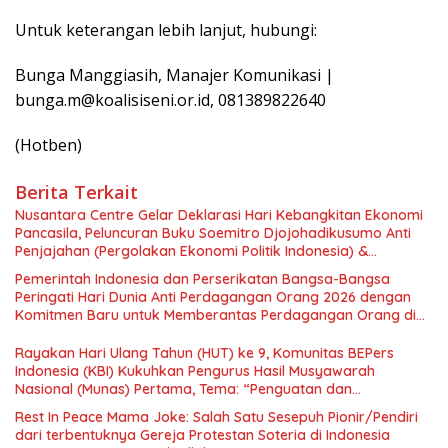
Untuk keterangan lebih lanjut, hubungi:
Bunga Manggiasih, Manajer Komunikasi |
bunga.m@koalisiseni.or.id, 081389822640
(Hotben)
Berita Terkait
Nusantara Centre Gelar Deklarasi Hari Kebangkitan Ekonomi
Pancasila, Peluncuran Buku Soemitro Djojohadikusumo Anti
Penjajahan (Pergolakan Ekonomi Politik Indonesia) &
Simposium Nasional “Urgensi Undang-Undang Perekonomian
Pemerintah Indonesia dan Perserikatan Bangsa-Bangsa
Nasional dan Kesejahteraan Sosial dalam Menata Bangsa
Peringati Hari Dunia Anti Perdagangan Orang 2026 dengan
Menuju Indonesia Emas 2045”,
Komitmen Baru untuk Memberantas Perdagangan Orang di
Era Digital
Rayakan Hari Ulang Tahun (HUT) ke 9, Komunitas BEPers
Indonesia (KBI) Kukuhkan Pengurus Hasil Musyawarah
Nasional (Munas) Pertama, Tema: “Penguatan dan
Pengembangan Organisasi KBI yang Berbasis Riset di seluruh
Rest In Peace Mama Joke: Salah Satu Sesepuh Pionir/Pendiri
Indonesia dan Mancanegara”.
dari terbentuknya Gereja Protestan Soteria di Indonesia