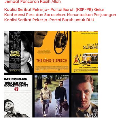
Jemaat Pancaran Kasih Allah.
Koalisi Serikat Pekerja– Partai Buruh (KSP–PB) Gelar
Konferensi Pers dan Sarasehan: Menuntaskan Perjuangan
Koalisi Serikat Pekerja–Partai Buruh untuk RUU
Ketenagakerjaan Baru.