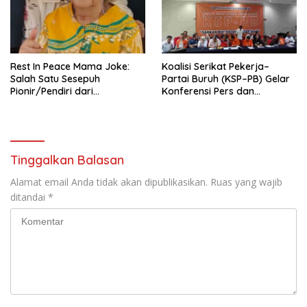
KBI yang Berbasis Riset di
seluruh Indonesia dan
Mancanegara”.
Rest In Peace Mama Joke:
Koalisi Serikat Pekerja–
Salah Satu Sesepuh
Partai Buruh (KSP–PB) Gelar
Pionir/Pendiri dari
Konferensi Pers dan
terbentuknya Gereja
Sarasehan: Menuntaskan
Protestan Soteria di
Perjuangan Koalisi Serikat
Indonesia Jemaat Pancaran
Pekerja–Partai Buruh untuk
Kasih Allah.
RUU Ketenagakerjaan Baru.
Tinggalkan Balasan
Alamat email Anda tidak akan dipublikasikan.
Ruas yang wajib
ditandai
*