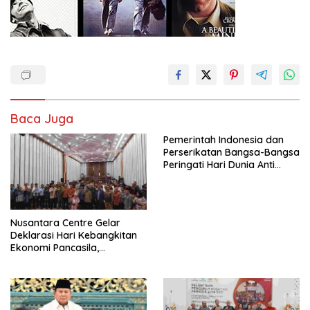
Baca Juga
Pemerintah Indonesia dan
Perserikatan Bangsa-Bangsa
Peringati Hari Dunia Anti
Perdagangan Orang 2026
dengan Komitmen Baru
untuk Memberantas
Perdagangan Orang di Era
Nusantara Centre Gelar
Digital
Deklarasi Hari Kebangkitan
Ekonomi Pancasila,
Peluncuran Buku Soemitro
Djojohadikusumo Anti
Penjajahan (Pergolakan
Ekonomi Politik Indonesia) &