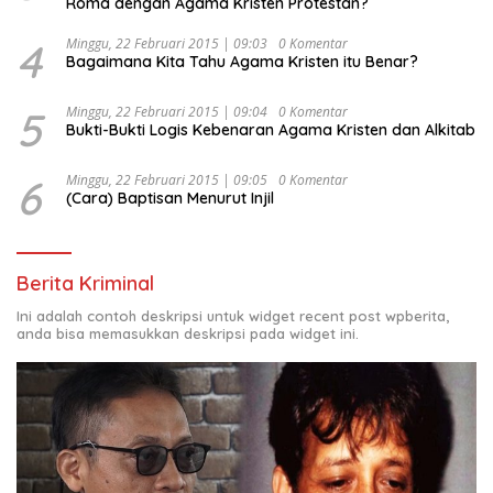
Roma dengan Agama Kristen Protestan?
4
Minggu, 22 Februari 2015 | 09:03
0 Komentar
Bagaimana Kita Tahu Agama Kristen itu Benar?
5
Minggu, 22 Februari 2015 | 09:04
0 Komentar
Bukti-Bukti Logis Kebenaran Agama Kristen dan Alkitab
6
Minggu, 22 Februari 2015 | 09:05
0 Komentar
(Cara) Baptisan Menurut Injil
Berita Kriminal
Ini adalah contoh deskripsi untuk widget recent post wpberita,
anda bisa memasukkan deskripsi pada widget ini.