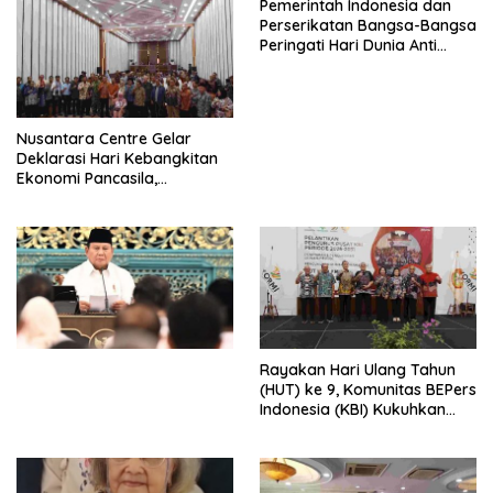
Pemerintah Indonesia dan
Perserikatan Bangsa-Bangsa
Peringati Hari Dunia Anti
Perdagangan Orang 2026
dengan Komitmen Baru
untuk Memberantas
Perdagangan Orang di Era
Nusantara Centre Gelar
Digital
Deklarasi Hari Kebangkitan
Ekonomi Pancasila,
Peluncuran Buku Soemitro
Djojohadikusumo Anti
Penjajahan (Pergolakan
Ekonomi Politik Indonesia) &
Simposium Nasional “Urgensi
Undang-Undang
Perekonomian Nasional dan
Kesejahteraan Sosial dalam
Menata Bangsa Menuju
Rayakan Hari Ulang Tahun
Indonesia Emas 2045”,
(HUT) ke 9, Komunitas BEPers
Indonesia (KBI) Kukuhkan
Pengurus Hasil Musyawarah
Nasional (Munas) Pertama,
Tema: “Penguatan dan
Pengembangan Organisasi