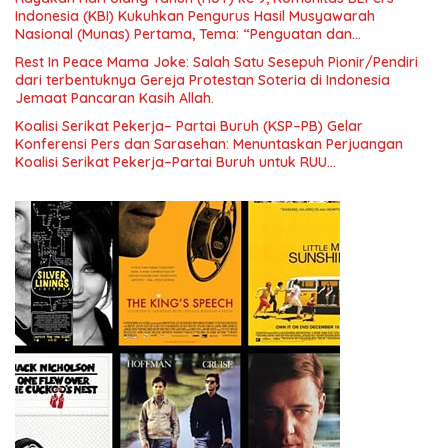
Indonesia (KBI) Kukuhkan Pengurus Hasil Musyawarah
Nasional (Munas) Pertama, Tema: “Penguatan dan
Pengembangan Organisasi KBI yang Berbasis Riset di seluruh
Rest In Peace Mama Joke: Salah Satu Sesepuh Pionir/Pendiri
Indonesia dan Mancanegara”.
dari terbentuknya Gereja Protestan Soteria di Indonesia
Jemaat Pancaran Kasih Allah.
Koalisi Serikat Pekerja– Partai Buruh (KSP–PB) Gelar
Konferensi Pers dan Sarasehan: Menuntaskan Perjuangan
Koalisi Serikat Pekerja–Partai Buruh untuk RUU
Ketenagakerjaan Baru.