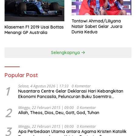
Tontowi Ahmad/Liliyana
Natsir Sabet Gelar Juara
Klasemen F1 2019 Usai Bottas
Dunia Kedua
Menangi GP Australia
Selengkapnya
Popular Post
1
Selasa, 4 Agustus 2026 | 17:33
0 Komentar
Nusantara Centre Gelar Deklarasi Hari Kebangkitan
Ekonomi Pancasila, Peluncuran Buku Soemitro
Djojohadikusumo Anti Penjajahan (Pergolakan
Ekonomi Politik Indonesia) & Simposium Nasional
2
Minggu, 22 Februari 2015 | 09:00
0 Komentar
Allah, Theos, Dios, Deu, Gott, God, Tuhan
“Urgensi Undang-Undang Perekonomian Nasional dan
Kesejahteraan Sosial dalam Menata Bangsa Menuju
Indonesia Emas 2045”,
3
Minggu, 22 Februari 2015 | 09:00
0 Komentar
Apa Perbedaan Utama antara Agama Kristen Katolik