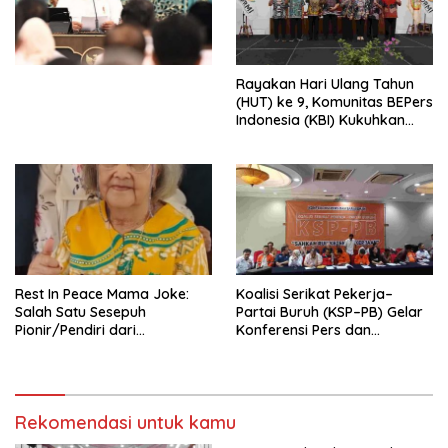
Simposium Nasional “Urgensi
Undang-Undang
Perekonomian Nasional dan
Kesejahteraan Sosial dalam
Menata Bangsa Menuju
Rayakan Hari Ulang Tahun
Indonesia Emas 2045”,
(HUT) ke 9, Komunitas BEPers
Indonesia (KBI) Kukuhkan
Pengurus Hasil Musyawarah
Nasional (Munas) Pertama,
Tema: “Penguatan dan
Pengembangan Organisasi
KBI yang Berbasis Riset di
seluruh Indonesia dan
Mancanegara”.
Rest In Peace Mama Joke:
Koalisi Serikat Pekerja–
Salah Satu Sesepuh
Partai Buruh (KSP–PB) Gelar
Pionir/Pendiri dari
Konferensi Pers dan
terbentuknya Gereja
Sarasehan: Menuntaskan
Protestan Soteria di
Perjuangan Koalisi Serikat
Indonesia Jemaat Pancaran
Pekerja–Partai Buruh untuk
Kasih Allah.
RUU Ketenagakerjaan Baru.
Rekomendasi untuk kamu