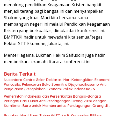
menolong pendidikan Keagamaan Kristen bangkit
menjadi terang bagi bangsa ini dan menyampaikan
Shalom yang kuat. Mari kita bersama-sama
membangun negeri ini melalui Pendidikan Keagamaan
Kristen yang berkualitas, dimulai dari konferensi ini.
BMPTKKI hadir untuk mewadahi kita semua.”tegas
Rektor STT Ekumene, Jakarta, ini.
Menteri agama, Lukman Hakim Saifuddin juga hadir
memberikan ceramah di acara konferensi ini.
Berita Terkait
Nusantara Centre Gelar Deklarasi Hari Kebangkitan Ekonomi
Pancasila, Peluncuran Buku Soemitro Djojohadikusumo Anti
Penjajahan (Pergolakan Ekonomi Politik Indonesia) &
Simposium Nasional “Urgensi Undang-Undang Perekonomian
Pemerintah Indonesia dan Perserikatan Bangsa-Bangsa
Nasional dan Kesejahteraan Sosial dalam Menata Bangsa
Peringati Hari Dunia Anti Perdagangan Orang 2026 dengan
Menuju Indonesia Emas 2045”,
Komitmen Baru untuk Memberantas Perdagangan Orang di
Era Digital
Rayakan Hari Ulang Tahun (HUT) ke 9, Komunitas BEPers