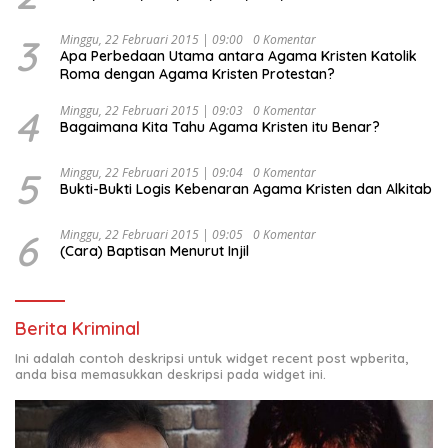
Kesejahteraan Sosial dalam Menata Bangsa Menuju
Indonesia Emas 2045”,
3
Minggu, 22 Februari 2015 | 09:00
0 Komentar
Apa Perbedaan Utama antara Agama Kristen Katolik
Roma dengan Agama Kristen Protestan?
4
Minggu, 22 Februari 2015 | 09:03
0 Komentar
Bagaimana Kita Tahu Agama Kristen itu Benar?
5
Minggu, 22 Februari 2015 | 09:04
0 Komentar
Bukti-Bukti Logis Kebenaran Agama Kristen dan Alkitab
6
Minggu, 22 Februari 2015 | 09:05
0 Komentar
(Cara) Baptisan Menurut Injil
Berita Kriminal
Ini adalah contoh deskripsi untuk widget recent post wpberita,
anda bisa memasukkan deskripsi pada widget ini.