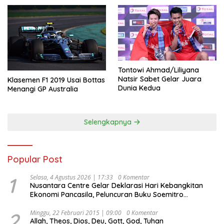
Tontowi Ahmad/Liliyana
Natsir Sabet Gelar Juara
Klasemen F1 2019 Usai Bottas
Dunia Kedua
Menangi GP Australia
Selengkapnya
Popular Post
1
Selasa, 4 Agustus 2026 | 17:33
0 Komentar
Nusantara Centre Gelar Deklarasi Hari Kebangkitan
Ekonomi Pancasila, Peluncuran Buku Soemitro
Djojohadikusumo Anti Penjajahan (Pergolakan
Ekonomi Politik Indonesia) & Simposium Nasional
2
Minggu, 22 Februari 2015 | 09:00
0 Komentar
Allah, Theos, Dios, Deu, Gott, God, Tuhan
“Urgensi Undang-Undang Perekonomian Nasional dan