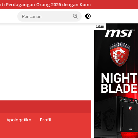
Komitmen Baru untuk Memberantas Perdagangan Orang di Era Di
tutup
Apologetika
Profil