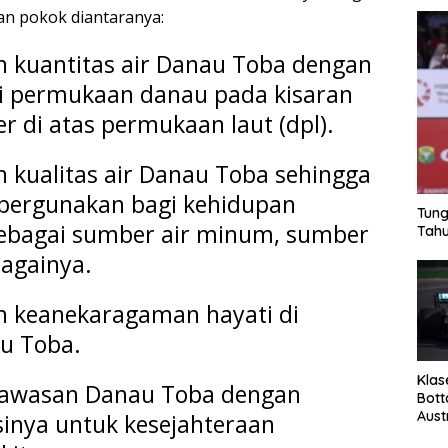
an pokok diantaranya:
an kuantitas air Danau Toba dengan
i permukaan danau pada kisaran
r di atas permukaan laut (dpl).
n kualitas air Danau Toba sehingga
ipergunakan bagi kehidupan
Tung
ebagai sumber air minum, sumber
Tahu
bagainya.
an keanekaragaman hayati di
u Toba.
Klas
 kawasan Danau Toba dengan
Bott
Aust
sinya untuk kesejahteraan