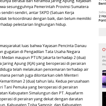
tunya berasal dari Keramba Jaring Apung. Kejadian
Bent
hwa sesungguhnya Pemerintah Provinsi Sumatera
 sendiri-sendiri, antar SKPD (Satuan Kerja
Sabtu
2 Ha
idak terkoordinasi dengan baik, dan belum memiliki
Pant
erhadap pelestarian lingkungan hidup.
h masyarakat luas bahwa Yayasan Pencinta Danau
O
an gugatan di Pengadilan Tata Usaha Negara
In
N Medan maupun PTUN Jakarta terhadap 2 (dua)
de
Jaring Apung (KJA) yang beroperasi di perairan
mu
diduga telah melakukan pencemaran terhadap air
mana pernah juga dilontarkan oleh Menteri
Kemaritiman 2 (dua) tahun lalu. Kedua perusahaan
uri Tani Pemuka yang beroperasi di perairan
ratan Kabupaten Simalungun dan PT. Aquafarm
perasi di perairan yang dekat dengan daratan
un, Kabupaten Toba Samosir, dan Kabupaten