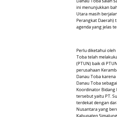
Danau Toba salah sa
ini menunjukkan ba
Utara masih berjalan
Perangkat Daerah) t
agenda yang jelas t
Perlu diketahui ole
Toba telah melakuk
(PTUN) baik di PTU
perusahaan Keramba 
Danau Toba karena 
Danau Toba sebagai
Koordinator Bidang 
tersebut yaitu PT. S
terdekat dengan da
Nusantara yang bero
Kabupaten Simalung