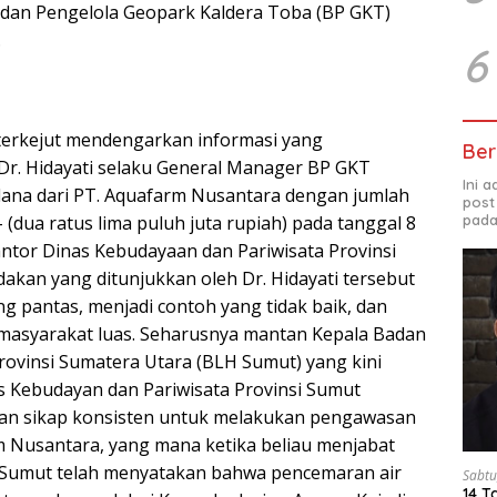
dan Pengelola Geopark Kaldera Toba (BP GKT)
.
6
terkejut mendengarkan informasi yang
Ber
r. Hidayati selaku General Manager BP GKT
Ini 
ana dari PT. Aquafarm Nusantara dengan jumlah
post
pada
,- (dua ratus lima puluh juta rupiah) pada tanggal 8
antor Dinas Kebudayaan dan Pariwisata Provinsi
akan yang ditunjukkan oleh Dr. Hidayati tersebut
 pantas, menjadi contoh yang tidak baik, dan
 masyarakat luas. Seharusnya mantan Kepala Badan
ovinsi Sumatera Utara (BLH Sumut) yang kini
s Kebudayan dan Pariwisata Provinsi Sumut
an sikap konsisten untuk melakukan pengawasan
 Nusantara, yang mana ketika beliau menjabat
 Sumut telah menyatakan bahwa pencemaran air
Sabtu
14 T