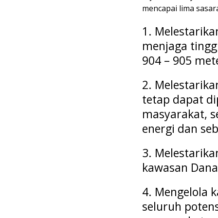
mencapai lima sasar
1. Melestarik
menjaga tingg
904 – 905 mete
2. Melestarika
tetap dapat d
masyarakat, s
energi dan se
3. Melestarik
kawasan Dana
4. Mengelola
seluruh poten