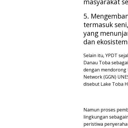
masyarakat se
5. Mengemban
termasuk seni
yang menunja
dan ekosistem
Selain itu, YPDT se
Danau Toba sebagai 
dengan mendorong D
Network (GGN) UNESC
disebut Lake Toba H
Namun proses pemb
lingkungan sebagaim
peristiwa penyerah