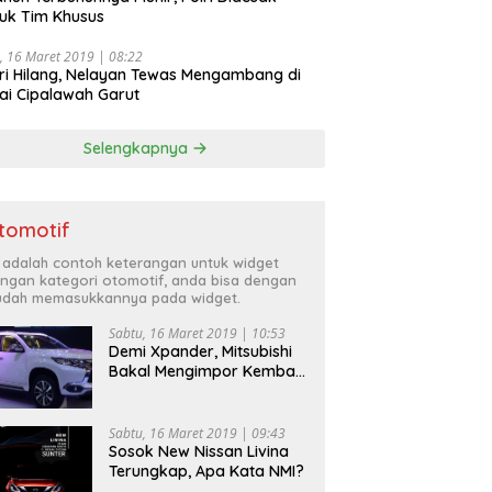
uk Tim Khusus
, 16 Maret 2019 | 08:22
ri Hilang, Nelayan Tewas Mengambang di
ai Cipalawah Garut
Selengkapnya
tomotif
i adalah contoh keterangan untuk widget
ngan kategori otomotif, anda bisa dengan
dah memasukkannya pada widget.
Sabtu, 16 Maret 2019 | 10:53
Demi Xpander, Mitsubishi
Bakal Mengimpor Kembali
Pajero Sport
Sabtu, 16 Maret 2019 | 09:43
Sosok New Nissan Livina
Terungkap, Apa Kata NMI?