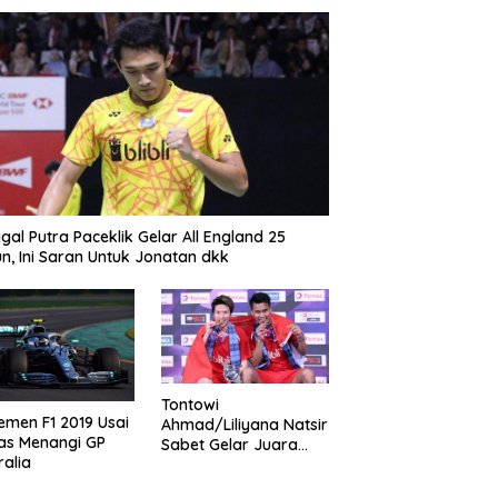
gal Putra Paceklik Gelar All England 25
n, Ini Saran Untuk Jonatan dkk
Tontowi
emen F1 2019 Usai
Ahmad/Liliyana Natsir
as Menangi GP
Sabet Gelar Juara
ralia
Dunia Kedua