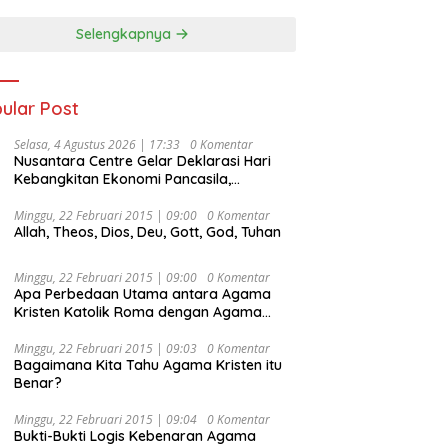
Selengkapnya
ular Post
Selasa, 4 Agustus 2026 | 17:33
0 Komentar
Nusantara Centre Gelar Deklarasi Hari
Kebangkitan Ekonomi Pancasila,
Peluncuran Buku Soemitro
Djojohadikusumo Anti Penjajahan
Minggu, 22 Februari 2015 | 09:00
0 Komentar
Allah, Theos, Dios, Deu, Gott, God, Tuhan
(Pergolakan Ekonomi Politik Indonesia) &
Simposium Nasional “Urgensi Undang-
Undang Perekonomian Nasional dan
Minggu, 22 Februari 2015 | 09:00
0 Komentar
Kesejahteraan Sosial dalam Menata
Apa Perbedaan Utama antara Agama
Bangsa Menuju Indonesia Emas 2045”,
Kristen Katolik Roma dengan Agama
Kristen Protestan?
Minggu, 22 Februari 2015 | 09:03
0 Komentar
Bagaimana Kita Tahu Agama Kristen itu
Benar?
Minggu, 22 Februari 2015 | 09:04
0 Komentar
Bukti-Bukti Logis Kebenaran Agama