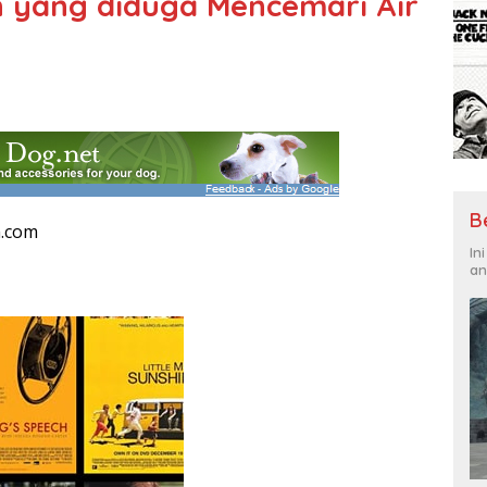
n yang diduga Mencemari Air
B
n.com
In
an