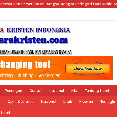
a Peringati Hari Dunia Anti Perdagangan Orang 2026 dengan 
Renungan
Donasi
Nasional
Misi
Tentang Kami
n
Opini & Analisa
Nasional
Iptek
Hiburan
Teologia
 Kami