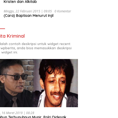
Kristen dan Alkitab
Minggu, 22 Februari 2015 | 09:05
0 Komentar
(Cara) Baptisan Menurut Injil
ita Kriminal
adalah contoh deskripsi untuk widget recent
 wpberita, anda bisa memasukkan deskripsi
 widget ini.
, 16 Maret 2019 | 08:28
ahun Terbunuhnya Munir, Polri Didesak