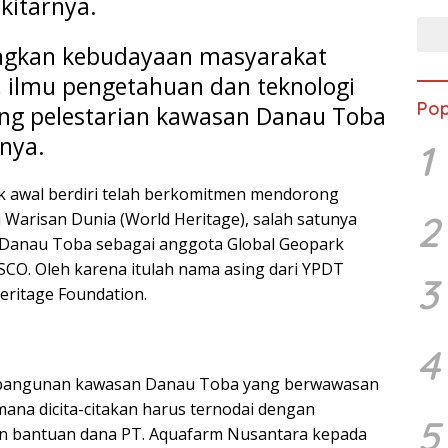
kitarnya.
gkan kebudayaan masyarakat
, ilmu pengetahuan dan teknologi
Pop
ng pelestarian kawasan Danau Toba
nya.
1
jak awal berdiri telah berkomitmen mendorong
2
Warisan Dunia (World Heritage), salah satunya
anau Toba sebagai anggota Global Geopark
O. Oleh karena itulah nama asing dari YPDT
3
eritage Foundation.
4
angunan kawasan Danau Toba yang berwawasan
ana dicita-citakan harus ternodai dengan
5
an bantuan dana PT. Aquafarm Nusantara kepada