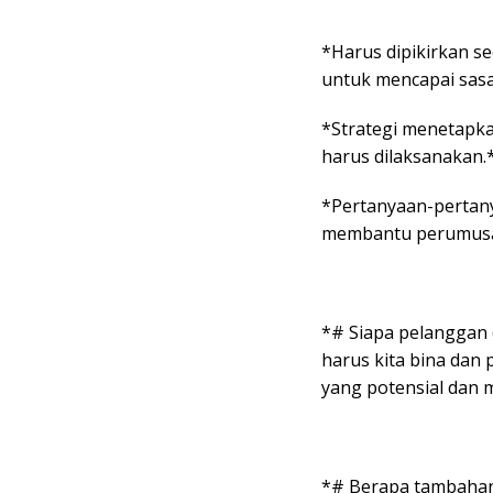
*Harus dipikirkan 
untuk mencapai sasa
*Strategi menetapka
harus dilaksanakan.
*Pertanyaan-pertany
membantu perumusan
*# Siapa pelanggan
harus kita bina da
yang potensial dan m
*# Berapa tambahan