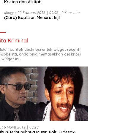
Kristen dan Alkitab
Minggu, 22 Februari 2015 | 09:05
0 Komentar
(Cara) Baptisan Menurut Injil
ita Kriminal
adalah contoh deskripsi untuk widget recent
 wpberita, anda bisa memasukkan deskripsi
 widget ini.
, 16 Maret 2019 | 08:28
ahun Terbunuhnya Munir, Polri Didesak