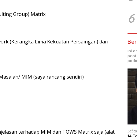
6
lting Group) Matrix
Ber
work (Kerangka Lima Kekuatan Persaingan) dari
Ini 
post
pada
i Masalah/ MIM (saya rancang sendiri)
njelasan terhadap MIM dan TOWS Matrix saja (alat
Sabtu
14 T