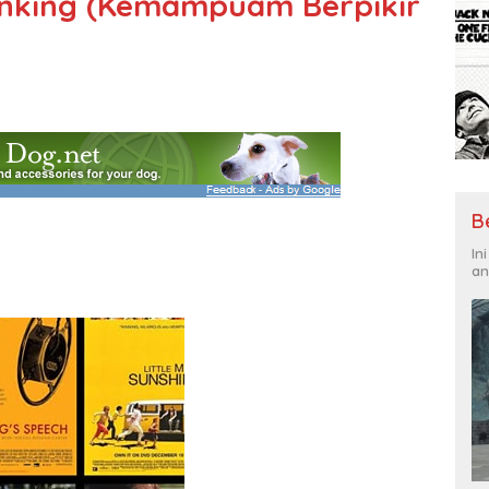
hinking (Kemampuam Berpikir
B
In
an