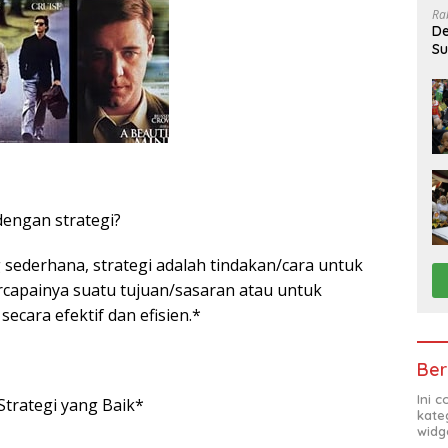
Ra
De
Su
Sa
engan strategi?
sederhana, strategi adalah tindakan/cara untuk
rcapainya suatu tujuan/sasaran atau untuk
cara efektif dan efisien.*
Ber
Ini 
trategi yang Baik*
kate
widg