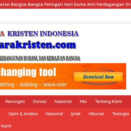
nia Anti Perdagangan Orang 2026 dengan Komitmen Baru untuk
Renungan
Donasi
Nasional
Misi
Tentang Kami
n
Opini & Analisa
Nasional
Iptek
Hiburan
Teologia
 Kami