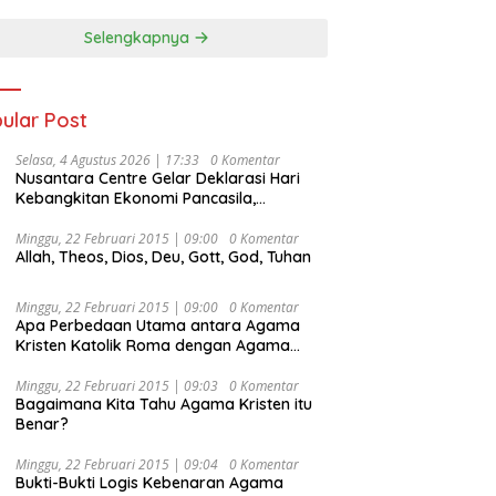
Selengkapnya
ular Post
Selasa, 4 Agustus 2026 | 17:33
0 Komentar
Nusantara Centre Gelar Deklarasi Hari
Kebangkitan Ekonomi Pancasila,
Peluncuran Buku Soemitro
Djojohadikusumo Anti Penjajahan
Minggu, 22 Februari 2015 | 09:00
0 Komentar
Allah, Theos, Dios, Deu, Gott, God, Tuhan
(Pergolakan Ekonomi Politik Indonesia) &
Simposium Nasional “Urgensi Undang-
Undang Perekonomian Nasional dan
Minggu, 22 Februari 2015 | 09:00
0 Komentar
Kesejahteraan Sosial dalam Menata
Apa Perbedaan Utama antara Agama
Bangsa Menuju Indonesia Emas 2045”,
Kristen Katolik Roma dengan Agama
Kristen Protestan?
Minggu, 22 Februari 2015 | 09:03
0 Komentar
Bagaimana Kita Tahu Agama Kristen itu
Benar?
Minggu, 22 Februari 2015 | 09:04
0 Komentar
Bukti-Bukti Logis Kebenaran Agama