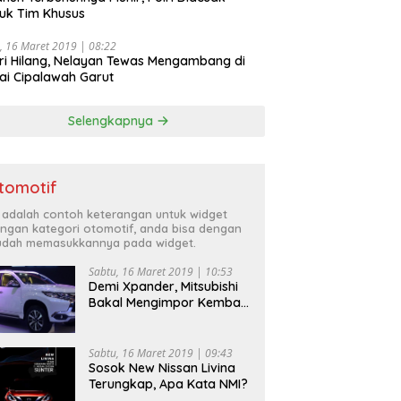
uk Tim Khusus
, 16 Maret 2019 | 08:22
ri Hilang, Nelayan Tewas Mengambang di
ai Cipalawah Garut
Selengkapnya
tomotif
i adalah contoh keterangan untuk widget
ngan kategori otomotif, anda bisa dengan
dah memasukkannya pada widget.
Sabtu, 16 Maret 2019 | 10:53
Demi Xpander, Mitsubishi
Bakal Mengimpor Kembali
Pajero Sport
Sabtu, 16 Maret 2019 | 09:43
Sosok New Nissan Livina
Terungkap, Apa Kata NMI?