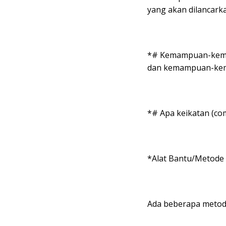
yang akan dilancark
*# Kemampuan-kemam
dan kemampuan-kem
*# Apa keikatan (co
*Alat Bantu/Metode
Ada beberapa metode