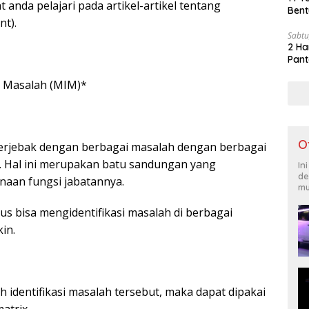
t anda pelajari pada artikel-artikel tentang
Bent
t).
Sabtu
2 Ha
Pant
si Masalah (MIM)*
O
terjebak dengan berbagai masalah dengan berbagai
. Hal ini merupakan batu sandungan yang
In
de
naan fungsi jabatannya.
mu
rus bisa mengidentifikasi masalah di berbagai
in.
dentifikasi masalah tersebut, maka dapat dipakai