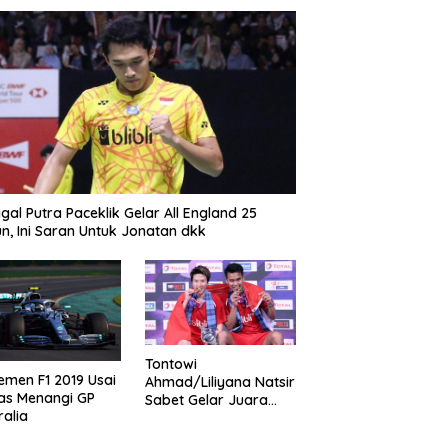
gal Putra Paceklik Gelar All England 25
n, Ini Saran Untuk Jonatan dkk
Tontowi
emen F1 2019 Usai
Ahmad/Liliyana Natsir
as Menangi GP
Sabet Gelar Juara
ralia
Dunia Kedua