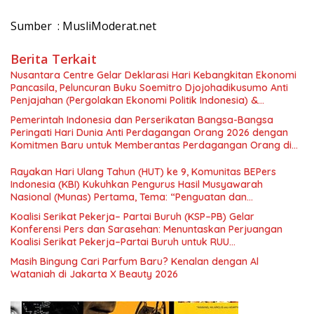
Sumber : MusliModerat.net
Berita Terkait
Nusantara Centre Gelar Deklarasi Hari Kebangkitan Ekonomi
Pancasila, Peluncuran Buku Soemitro Djojohadikusumo Anti
Penjajahan (Pergolakan Ekonomi Politik Indonesia) &
Simposium Nasional “Urgensi Undang-Undang Perekonomian
Pemerintah Indonesia dan Perserikatan Bangsa-Bangsa
Nasional dan Kesejahteraan Sosial dalam Menata Bangsa
Peringati Hari Dunia Anti Perdagangan Orang 2026 dengan
Menuju Indonesia Emas 2045”,
Komitmen Baru untuk Memberantas Perdagangan Orang di
Era Digital
Rayakan Hari Ulang Tahun (HUT) ke 9, Komunitas BEPers
Indonesia (KBI) Kukuhkan Pengurus Hasil Musyawarah
Nasional (Munas) Pertama, Tema: “Penguatan dan
Pengembangan Organisasi KBI yang Berbasis Riset di seluruh
Koalisi Serikat Pekerja– Partai Buruh (KSP–PB) Gelar
Indonesia dan Mancanegara”.
Konferensi Pers dan Sarasehan: Menuntaskan Perjuangan
Koalisi Serikat Pekerja–Partai Buruh untuk RUU
Ketenagakerjaan Baru.
Masih Bingung Cari Parfum Baru? Kenalan dengan Al
Wataniah di Jakarta X Beauty 2026