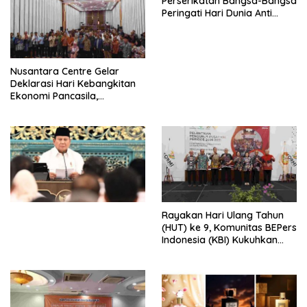
Perserikatan Bangsa-Bangsa
Peringati Hari Dunia Anti
Perdagangan Orang 2026
dengan Komitmen Baru
untuk Memberantas
Perdagangan Orang di Era
Nusantara Centre Gelar
Digital
Deklarasi Hari Kebangkitan
Ekonomi Pancasila,
Peluncuran Buku Soemitro
Djojohadikusumo Anti
Penjajahan (Pergolakan
Ekonomi Politik Indonesia) &
Simposium Nasional “Urgensi
Undang-Undang
Perekonomian Nasional dan
Kesejahteraan Sosial dalam
Menata Bangsa Menuju
Rayakan Hari Ulang Tahun
Indonesia Emas 2045”,
(HUT) ke 9, Komunitas BEPers
Indonesia (KBI) Kukuhkan
Pengurus Hasil Musyawarah
Nasional (Munas) Pertama,
Tema: “Penguatan dan
Pengembangan Organisasi
KBI yang Berbasis Riset di