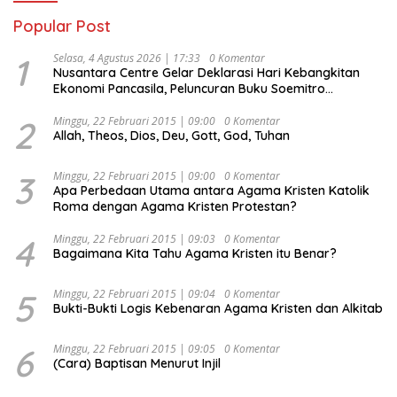
Popular Post
1
Selasa, 4 Agustus 2026 | 17:33
0 Komentar
Nusantara Centre Gelar Deklarasi Hari Kebangkitan
Ekonomi Pancasila, Peluncuran Buku Soemitro
Djojohadikusumo Anti Penjajahan (Pergolakan
Ekonomi Politik Indonesia) & Simposium Nasional
2
Minggu, 22 Februari 2015 | 09:00
0 Komentar
Allah, Theos, Dios, Deu, Gott, God, Tuhan
“Urgensi Undang-Undang Perekonomian Nasional dan
Kesejahteraan Sosial dalam Menata Bangsa Menuju
Indonesia Emas 2045”,
3
Minggu, 22 Februari 2015 | 09:00
0 Komentar
Apa Perbedaan Utama antara Agama Kristen Katolik
Roma dengan Agama Kristen Protestan?
4
Minggu, 22 Februari 2015 | 09:03
0 Komentar
Bagaimana Kita Tahu Agama Kristen itu Benar?
5
Minggu, 22 Februari 2015 | 09:04
0 Komentar
Bukti-Bukti Logis Kebenaran Agama Kristen dan Alkitab
6
Minggu, 22 Februari 2015 | 09:05
0 Komentar
(Cara) Baptisan Menurut Injil