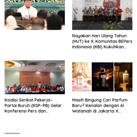
Ekonomi Politik Indonesia) &
Simposium Nasional “Urgensi
Undang-Undang
Perekonomian Nasional dan
Kesejahteraan Sosial dalam
Menata Bangsa Menuju
Rayakan Hari Ulang Tahun
Indonesia Emas 2045”,
(HUT) ke 9, Komunitas BEPers
Indonesia (KBI) Kukuhkan
Pengurus Hasil Musyawarah
Nasional (Munas) Pertama,
Tema: “Penguatan dan
Pengembangan Organisasi
KBI yang Berbasis Riset di
seluruh Indonesia dan
Mancanegara”.
Koalisi Serikat Pekerja–
Masih Bingung Cari Parfum
Partai Buruh (KSP–PB) Gelar
Baru? Kenalan dengan Al
Konferensi Pers dan
Wataniah di Jakarta X
Sarasehan: Menuntaskan
Beauty 2026
Perjuangan Koalisi Serikat
Pekerja–Partai Buruh untuk
RUU Ketenagakerjaan Baru.