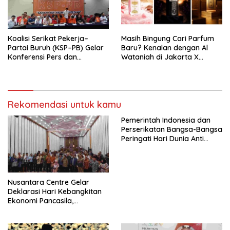
seluruh Indonesia dan
Mancanegara”.
Koalisi Serikat Pekerja–
Masih Bingung Cari Parfum
Partai Buruh (KSP–PB) Gelar
Baru? Kenalan dengan Al
Konferensi Pers dan
Wataniah di Jakarta X
Sarasehan: Menuntaskan
Beauty 2026
Perjuangan Koalisi Serikat
Pekerja–Partai Buruh untuk
RUU Ketenagakerjaan Baru.
Rekomendasi untuk kamu
Pemerintah Indonesia dan
Perserikatan Bangsa-Bangsa
Peringati Hari Dunia Anti
Perdagangan Orang 2026
dengan Komitmen Baru
untuk Memberantas
Perdagangan Orang di Era
Nusantara Centre Gelar
Digital
Deklarasi Hari Kebangkitan
Ekonomi Pancasila,
Peluncuran Buku Soemitro
Djojohadikusumo Anti
Penjajahan (Pergolakan