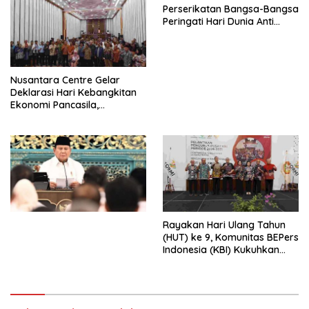
Perserikatan Bangsa-Bangsa
Peringati Hari Dunia Anti
Perdagangan Orang 2026
dengan Komitmen Baru
untuk Memberantas
Perdagangan Orang di Era
Nusantara Centre Gelar
Digital
Deklarasi Hari Kebangkitan
Ekonomi Pancasila,
Peluncuran Buku Soemitro
Djojohadikusumo Anti
Penjajahan (Pergolakan
Ekonomi Politik Indonesia) &
Simposium Nasional “Urgensi
Undang-Undang
Perekonomian Nasional dan
Kesejahteraan Sosial dalam
Menata Bangsa Menuju
Rayakan Hari Ulang Tahun
Indonesia Emas 2045”,
(HUT) ke 9, Komunitas BEPers
Indonesia (KBI) Kukuhkan
Pengurus Hasil Musyawarah
Nasional (Munas) Pertama,
Tema: “Penguatan dan
Pengembangan Organisasi