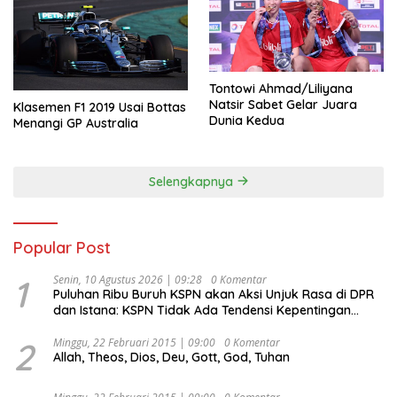
Tontowi Ahmad/Liliyana
Natsir Sabet Gelar Juara
Klasemen F1 2019 Usai Bottas
Dunia Kedua
Menangi GP Australia
Selengkapnya
Popular Post
1
Senin, 10 Agustus 2026 | 09:28
0 Komentar
Puluhan Ribu Buruh KSPN akan Aksi Unjuk Rasa di DPR
dan Istana: KSPN Tidak Ada Tendensi Kepentingan
Politik dan Tidak Dikooptasi oleh Siapapun
2
Minggu, 22 Februari 2015 | 09:00
0 Komentar
Allah, Theos, Dios, Deu, Gott, God, Tuhan