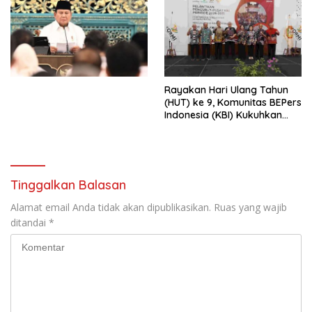
Penjajahan (Pergolakan
Ekonomi Politik Indonesia) &
Simposium Nasional “Urgensi
Undang-Undang
Perekonomian Nasional dan
Kesejahteraan Sosial dalam
Menata Bangsa Menuju
Rayakan Hari Ulang Tahun
Indonesia Emas 2045”,
(HUT) ke 9, Komunitas BEPers
Indonesia (KBI) Kukuhkan
Pengurus Hasil Musyawarah
Nasional (Munas) Pertama,
Tema: “Penguatan dan
Pengembangan Organisasi
KBI yang Berbasis Riset di
Tinggalkan Balasan
seluruh Indonesia dan
Mancanegara”.
Alamat email Anda tidak akan dipublikasikan.
Ruas yang wajib
ditandai
*