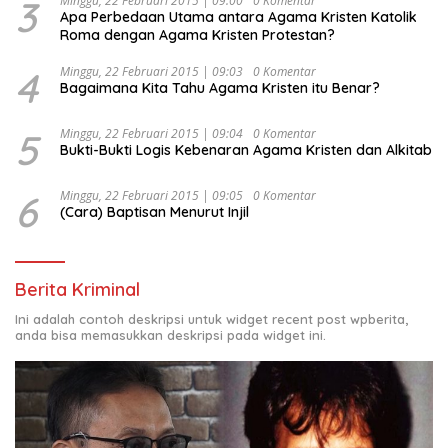
3
Minggu, 22 Februari 2015 | 09:00
0 Komentar
Apa Perbedaan Utama antara Agama Kristen Katolik
Roma dengan Agama Kristen Protestan?
4
Minggu, 22 Februari 2015 | 09:03
0 Komentar
Bagaimana Kita Tahu Agama Kristen itu Benar?
5
Minggu, 22 Februari 2015 | 09:04
0 Komentar
Bukti-Bukti Logis Kebenaran Agama Kristen dan Alkitab
6
Minggu, 22 Februari 2015 | 09:05
0 Komentar
(Cara) Baptisan Menurut Injil
Berita Kriminal
Ini adalah contoh deskripsi untuk widget recent post wpberita,
anda bisa memasukkan deskripsi pada widget ini.