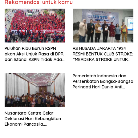
Rekomendasi untuk kamu
KBI yang Berbasis Riset di
seluruh Indonesia dan
Mancanegara”.
Puluhan Ribu Buruh KSPN
RS HUSADA JAKARTA 1924
akan Aksi Unjuk Rasa di DPR
RESMI BENTUK CLUB STROKE:
dan Istana: KSPN Tidak Ada
“MERDEKA STROKE UNTUK
Tendensi Kepentingan Politik
HIDUP LEBIH BERMAKNA”
dan Tidak Dikooptasi oleh
Pemerintah Indonesia dan
Siapapun
Perserikatan Bangsa-Bangsa
Peringati Hari Dunia Anti
Perdagangan Orang 2026
dengan Komitmen Baru
untuk Memberantas
Perdagangan Orang di Era
Nusantara Centre Gelar
Digital
Deklarasi Hari Kebangkitan
Ekonomi Pancasila,
Peluncuran Buku Soemitro
Djojohadikusumo Anti