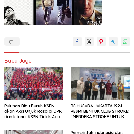
Baca Juga
Puluhan Ribu Buruh KSPN
RS HUSADA JAKARTA 1924
akan Aksi Unjuk Rasa di DPR
RESMI BENTUK CLUB STROKE:
dan Istana: KSPN Tidak Ada
“MERDEKA STROKE UNTUK
Tendensi Kepentingan Politik
HIDUP LEBIH BERMAKNA”
dan Tidak Dikooptasi oleh
Pemerintah Indonesia dan
Siapapun