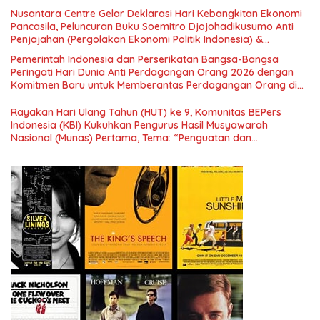
Nusantara Centre Gelar Deklarasi Hari Kebangkitan Ekonomi
Pancasila, Peluncuran Buku Soemitro Djojohadikusumo Anti
Penjajahan (Pergolakan Ekonomi Politik Indonesia) &
Simposium Nasional “Urgensi Undang-Undang Perekonomian
Pemerintah Indonesia dan Perserikatan Bangsa-Bangsa
Nasional dan Kesejahteraan Sosial dalam Menata Bangsa
Peringati Hari Dunia Anti Perdagangan Orang 2026 dengan
Menuju Indonesia Emas 2045”,
Komitmen Baru untuk Memberantas Perdagangan Orang di
Era Digital
Rayakan Hari Ulang Tahun (HUT) ke 9, Komunitas BEPers
Indonesia (KBI) Kukuhkan Pengurus Hasil Musyawarah
Nasional (Munas) Pertama, Tema: “Penguatan dan
Pengembangan Organisasi KBI yang Berbasis Riset di seluruh
Indonesia dan Mancanegara”.