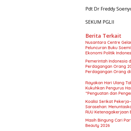
Pdt Dr Freddy Soeny
SEKUM PGLII
Berita Terkait
Nusantara Centre Gelar
Peluncuran Buku Soemi
Ekonomi Politik Indon
Perekonomian Nasional
Pemerintah Indonesia d
Indonesia Emas 2045”,
Perdagangan Orang 2
Perdagangan Orang di 
Rayakan Hari Ulang Tah
Kukuhkan Pengurus Has
“Penguatan dan Pengem
Indonesia dan Mancane
Koalisi Serikat Pekerja
Sarasehan: Menuntaskan
RUU Ketenagakerjaan 
Masih Bingung Cari Pa
Beauty 2026