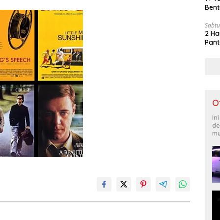
Bent
Sabtu
2 Ha
Pant
O
In
de
mu