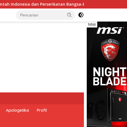
ngsa Peringati Hari Dunia Anti Perdagangan Orang 2026 denga
tutup
Apologetika
Profil