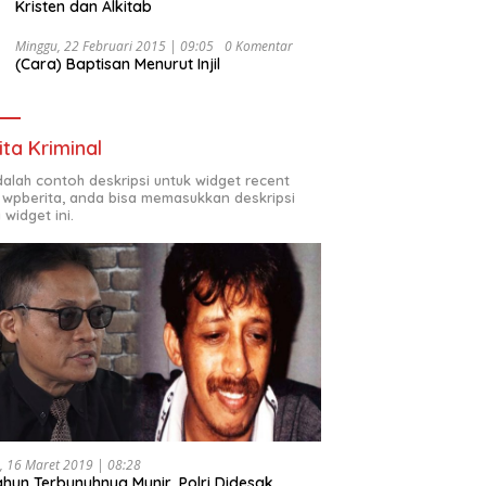
Kristen dan Alkitab
Minggu, 22 Februari 2015 | 09:05
0 Komentar
(Cara) Baptisan Menurut Injil
ita Kriminal
adalah contoh deskripsi untuk widget recent
 wpberita, anda bisa memasukkan deskripsi
 widget ini.
, 16 Maret 2019 | 08:28
ahun Terbunuhnya Munir, Polri Didesak