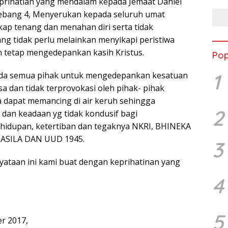
prihatian yang mendalam kepada Jemaat Daniel
bang 4, Menyerukan kepada seluruh umat
ikap tenang dan menahan diri serta tidak
ng tidak perlu melainkan menyikapi peristiwa
an tetap mengedepankan kasih Kristus.
Pop
1
da semua pihak untuk mengedepankan kesatuan
a dan tidak terprovokasi oleh pihak- pihak
a dapat memancing di air keruh sehingga
2
 dan keadaan yg tidak kondusif bagi
hidupan, ketertiban dan tegaknya NKRI, BHINEKA
ASILA DAN UUD 1945.
3
yataan ini kami buat dengan keprihatinan yang
4
5
er 2017,