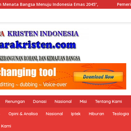
5”,
Pemerintah Indonesia dan Perserikatan Bangsa-Ba
Renungan
Donasi
Nasional
Misi
Tentang Kami
n
Opini & Analisa
Nasional
Iptek
Hiburan
Teologia
 Kami