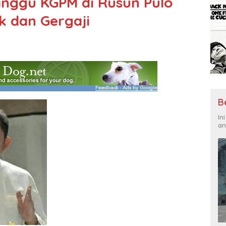
inggu KGPM di Rusun Pulo
 dan Gergaji
B
In
an