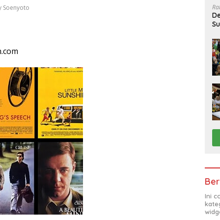
Ra
dy Soenyoto
De
Su
Sa
n.com
Ber
Ini 
kate
widg