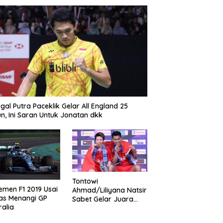
gal Putra Paceklik Gelar All England 25
n, Ini Saran Untuk Jonatan dkk
Tontowi
emen F1 2019 Usai
Ahmad/Liliyana Natsir
as Menangi GP
Sabet Gelar Juara
ralia
Dunia Kedua