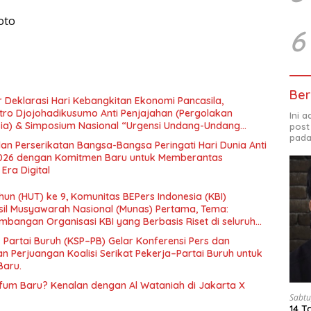
oto
6
Ber
 Deklarasi Hari Kebangkitan Ekonomi Pancasila,
tro Djojohadikusumo Anti Penjajahan (Pergolakan
Ini 
esia) & Simposium Nasional “Urgensi Undang-Undang
post
 dan Kesejahteraan Sosial dalam Menata Bangsa Menuju
pada
an Perserikatan Bangsa-Bangsa Peringati Hari Dunia Anti
026 dengan Komitmen Baru untuk Memberantas
Era Digital
un (HUT) ke 9, Komunitas BEPers Indonesia (KBI)
il Musyawarah Nasional (Munas) Pertama, Tema:
bangan Organisasi KBI yang Berbasis Riset di seluruh
gara”.
– Partai Buruh (KSP–PB) Gelar Konferensi Pers dan
 Perjuangan Koalisi Serikat Pekerja–Partai Buruh untuk
Baru.
rfum Baru? Kenalan dengan Al Wataniah di Jakarta X
Sabtu
14 T