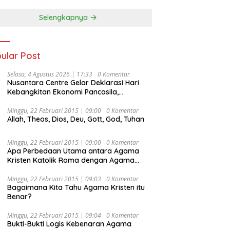
Selengkapnya
ular Post
Selasa, 4 Agustus 2026 | 17:33
0 Komentar
Nusantara Centre Gelar Deklarasi Hari
Kebangkitan Ekonomi Pancasila,
Peluncuran Buku Soemitro
Djojohadikusumo Anti Penjajahan
Minggu, 22 Februari 2015 | 09:00
0 Komentar
Allah, Theos, Dios, Deu, Gott, God, Tuhan
(Pergolakan Ekonomi Politik Indonesia) &
Simposium Nasional “Urgensi Undang-
Undang Perekonomian Nasional dan
Minggu, 22 Februari 2015 | 09:00
0 Komentar
Kesejahteraan Sosial dalam Menata
Apa Perbedaan Utama antara Agama
Bangsa Menuju Indonesia Emas 2045”,
Kristen Katolik Roma dengan Agama
Kristen Protestan?
Minggu, 22 Februari 2015 | 09:03
0 Komentar
Bagaimana Kita Tahu Agama Kristen itu
Benar?
Minggu, 22 Februari 2015 | 09:04
0 Komentar
Bukti-Bukti Logis Kebenaran Agama