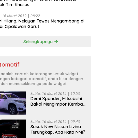
uk Tim Khusus
, 16 Maret 2019 | 08:22
ri Hilang, Nelayan Tewas Mengambang di
ai Cipalawah Garut
Selengkapnya
tomotif
i adalah contoh keterangan untuk widget
ngan kategori otomotif, anda bisa dengan
dah memasukkannya pada widget.
Sabtu, 16 Maret 2019 | 10:53
Demi Xpander, Mitsubishi
Bakal Mengimpor Kembali
Pajero Sport
Sabtu, 16 Maret 2019 | 09:43
Sosok New Nissan Livina
Terungkap, Apa Kata NMI?