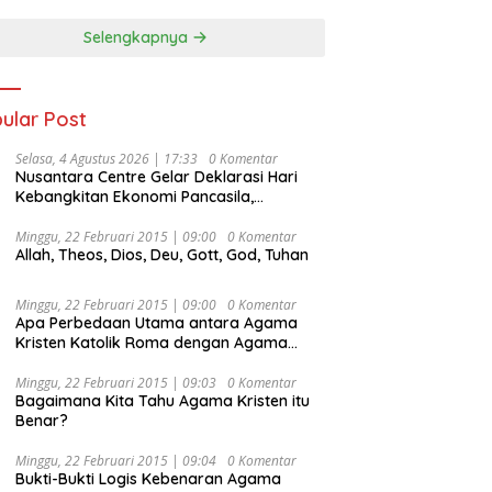
Selengkapnya
ular Post
Selasa, 4 Agustus 2026 | 17:33
0 Komentar
Nusantara Centre Gelar Deklarasi Hari
Kebangkitan Ekonomi Pancasila,
Peluncuran Buku Soemitro
Djojohadikusumo Anti Penjajahan
Minggu, 22 Februari 2015 | 09:00
0 Komentar
Allah, Theos, Dios, Deu, Gott, God, Tuhan
(Pergolakan Ekonomi Politik Indonesia) &
Simposium Nasional “Urgensi Undang-
Undang Perekonomian Nasional dan
Minggu, 22 Februari 2015 | 09:00
0 Komentar
Kesejahteraan Sosial dalam Menata
Apa Perbedaan Utama antara Agama
Bangsa Menuju Indonesia Emas 2045”,
Kristen Katolik Roma dengan Agama
Kristen Protestan?
Minggu, 22 Februari 2015 | 09:03
0 Komentar
Bagaimana Kita Tahu Agama Kristen itu
Benar?
Minggu, 22 Februari 2015 | 09:04
0 Komentar
Bukti-Bukti Logis Kebenaran Agama