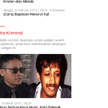
Kristen dan Alkitab
Minggu, 22 Februari 2015 | 09:05
0 Komentar
(Cara) Baptisan Menurut Injil
ita Kriminal
adalah contoh deskripsi untuk widget recent
 wpberita, anda bisa memasukkan deskripsi
 widget ini.
, 16 Maret 2019 | 08:28
ahun Terbunuhnya Munir, Polri Didesak