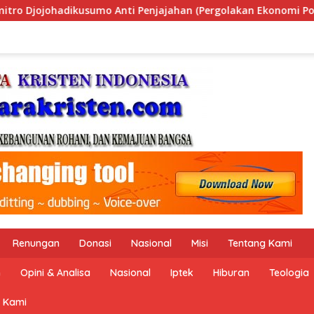
golakan Ekonomi Politik Indonesia) & Simposium Nasional “Urg
Renungan
Donasi
Nasional
Misi
Tentang Kami
n
Opini & Analisa
Nasional
Iptek
Hiburan
Teologia
 Kami