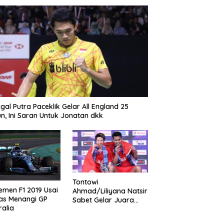
gal Putra Paceklik Gelar All England 25
n, Ini Saran Untuk Jonatan dkk
Tontowi
emen F1 2019 Usai
Ahmad/Liliyana Natsir
as Menangi GP
Sabet Gelar Juara
ralia
Dunia Kedua