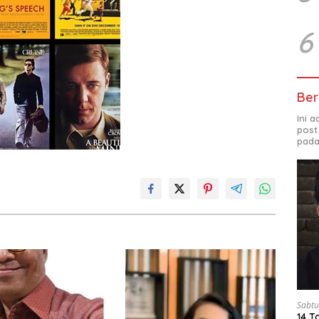
6
Ber
Ini 
post
pada
Sabtu
14 T