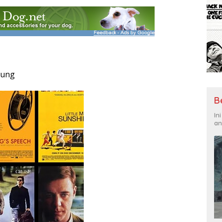
rung
B
In
an