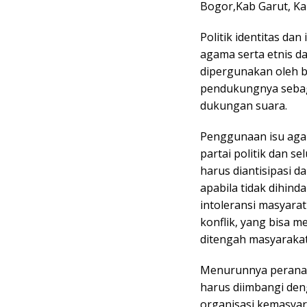
Bogor,Kab Garut, Ka
Politik identitas dan 
agama serta etnis da
dipergunakan oleh b
pendukungnya sebag
dukungan suara.
Penggunaan isu agama
partai politik dan 
harus diantisipasi d
apabila tidak dihinda
intoleransi masyar
konflik, yang bisa 
ditengah masyarakat
Menurunnya peranan p
harus diimbangi de
organisasi kemasyar