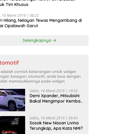
uk Tim Khusus
, 16 Maret 2019 | 08:22
ri Hilang, Nelayan Tewas Mengambang di
ai Cipalawah Garut
Selengkapnya
tomotif
i adalah contoh keterangan untuk widget
ngan kategori otomotif, anda bisa dengan
dah memasukkannya pada widget.
Sabtu, 16 Maret 2019 | 10:53
Demi Xpander, Mitsubishi
Bakal Mengimpor Kembali
Pajero Sport
Sabtu, 16 Maret 2019 | 09:43
Sosok New Nissan Livina
Terungkap, Apa Kata NMI?