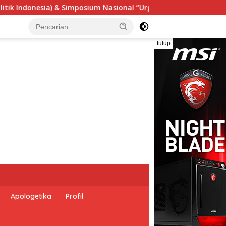
ensi Undang-Undang Perekonomian Nasional dan Kesejahteraan 
tutup
Apologetika
Profil