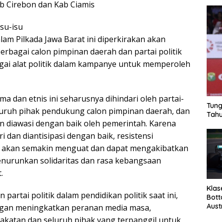
b Cirebon dan Kab Ciamis
isu-isu
lam Pilkada Jawa Barat ini diperkirakan akan
erbagai calon pimpinan daerah dan partai politik
ai alat politik dalam kampanye untuk memperoleh
 dan etnis ini seharusnya dihindari oleh partai-
Tung
seluruh pihak pendukung calon pimpinan daerah, dan
Tahu
an diawasi dengan baik oleh pemerintah. Karena
ri dan diantisipasi dengan baik, resistensi
at akan semakin menguat dan dapat mengakibatkan
menurunkan solidaritas dan rasa kebangsaan
.
Klas
artai politik dalam pendidikan politik saat ini,
Bott
Aust
ngan meningkatkan peranan media masa,
akatan dan seluruh pihak yang terpanggil untuk