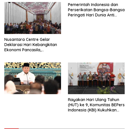
Pemerintah Indonesia dan
Siapapun
Perserikatan Bangsa-Bangsa
Peringati Hari Dunia Anti
Perdagangan Orang 2026
dengan Komitmen Baru
untuk Memberantas
Perdagangan Orang di Era
Nusantara Centre Gelar
Digital
Deklarasi Hari Kebangkitan
Ekonomi Pancasila,
Peluncuran Buku Soemitro
Djojohadikusumo Anti
Penjajahan (Pergolakan
Ekonomi Politik Indonesia) &
Simposium Nasional “Urgensi
Undang-Undang
Perekonomian Nasional dan
Kesejahteraan Sosial dalam
Menata Bangsa Menuju
Rayakan Hari Ulang Tahun
Indonesia Emas 2045”,
(HUT) ke 9, Komunitas BEPers
Indonesia (KBI) Kukuhkan
Pengurus Hasil Musyawarah
Nasional (Munas) Pertama,
Tema: “Penguatan dan