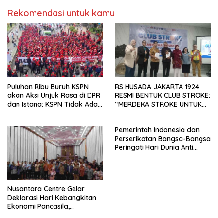
Pengembangan Organisasi
Rekomendasi untuk kamu
KBI yang Berbasis Riset di
seluruh Indonesia dan
Mancanegara”.
Puluhan Ribu Buruh KSPN
RS HUSADA JAKARTA 1924
akan Aksi Unjuk Rasa di DPR
RESMI BENTUK CLUB STROKE:
dan Istana: KSPN Tidak Ada
“MERDEKA STROKE UNTUK
Tendensi Kepentingan Politik
HIDUP LEBIH BERMAKNA”
dan Tidak Dikooptasi oleh
Pemerintah Indonesia dan
Siapapun
Perserikatan Bangsa-Bangsa
Peringati Hari Dunia Anti
Perdagangan Orang 2026
dengan Komitmen Baru
untuk Memberantas
Perdagangan Orang di Era
Nusantara Centre Gelar
Digital
Deklarasi Hari Kebangkitan
Ekonomi Pancasila,
Peluncuran Buku Soemitro