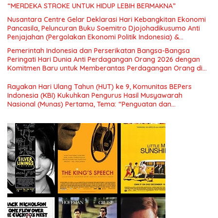
“MERDEKA STROKE UNTUK HIDUP LEBIH BERMAKNA”
Nusantara Centre Gelar Deklarasi Hari Kebangkitan Ekonomi
Pancasila, Peluncuran Buku Soemitro Djojohadikusumo Anti
Penjajahan (Pergolakan Ekonomi Politik Indonesia) &
Simposium Nasional “Urgensi Undang-Undang Perekonomian
Pemerintah Indonesia dan Perserikatan Bangsa-Bangsa
Nasional dan Kesejahteraan Sosial dalam Menata Bangsa
Peringati Hari Dunia Anti Perdagangan Orang 2026 dengan
Menuju Indonesia Emas 2045”,
Komitmen Baru untuk Memberantas Perdagangan Orang di
Era Digital
Rayakan Hari Ulang Tahun (HUT) ke 9, Komunitas BEPers
Indonesia (KBI) Kukuhkan Pengurus Hasil Musyawarah
Nasional (Munas) Pertama, Tema: “Penguatan dan
Pengembangan Organisasi KBI yang Berbasis Riset di seluruh
Indonesia dan Mancanegara”.