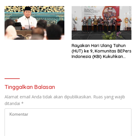
Djojohadikusumo Anti
Penjajahan (Pergolakan
Ekonomi Politik Indonesia) &
Simposium Nasional “Urgensi
Undang-Undang
Perekonomian Nasional dan
Kesejahteraan Sosial dalam
Menata Bangsa Menuju
Rayakan Hari Ulang Tahun
Indonesia Emas 2045”,
(HUT) ke 9, Komunitas BEPers
Indonesia (KBI) Kukuhkan
Pengurus Hasil Musyawarah
Nasional (Munas) Pertama,
Tema: “Penguatan dan
Pengembangan Organisasi
KBI yang Berbasis Riset di
Tinggalkan Balasan
seluruh Indonesia dan
Mancanegara”.
Alamat email Anda tidak akan dipublikasikan.
Ruas yang wajib
ditandai
*