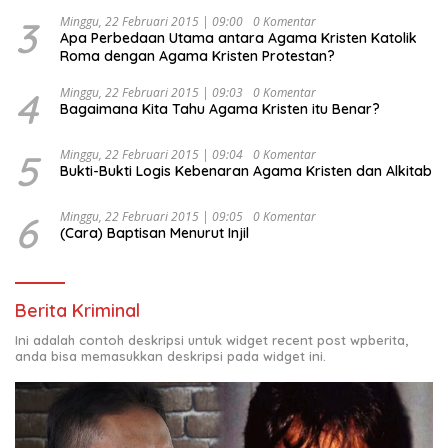
3
Minggu, 22 Februari 2015 | 09:00
0 Komentar
Apa Perbedaan Utama antara Agama Kristen Katolik
Roma dengan Agama Kristen Protestan?
4
Minggu, 22 Februari 2015 | 09:03
0 Komentar
Bagaimana Kita Tahu Agama Kristen itu Benar?
5
Minggu, 22 Februari 2015 | 09:04
0 Komentar
Bukti-Bukti Logis Kebenaran Agama Kristen dan Alkitab
6
Minggu, 22 Februari 2015 | 09:05
0 Komentar
(Cara) Baptisan Menurut Injil
Berita Kriminal
Ini adalah contoh deskripsi untuk widget recent post wpberita,
anda bisa memasukkan deskripsi pada widget ini.