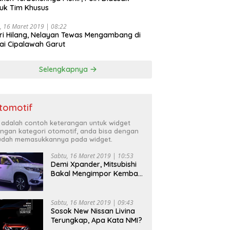
uk Tim Khusus
, 16 Maret 2019 | 08:22
ri Hilang, Nelayan Tewas Mengambang di
ai Cipalawah Garut
Selengkapnya
tomotif
i adalah contoh keterangan untuk widget
ngan kategori otomotif, anda bisa dengan
dah memasukkannya pada widget.
Sabtu, 16 Maret 2019 | 10:53
Demi Xpander, Mitsubishi
Bakal Mengimpor Kembali
Pajero Sport
Sabtu, 16 Maret 2019 | 09:43
Sosok New Nissan Livina
Terungkap, Apa Kata NMI?