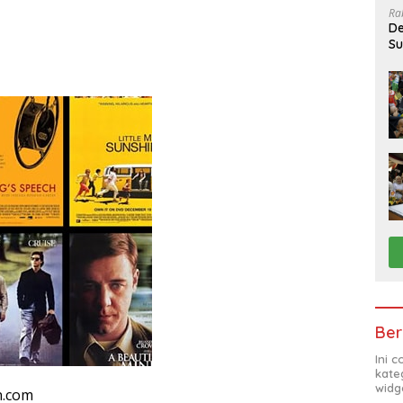
Ra
De
Su
Sa
Ber
Ini 
kate
widg
n.com