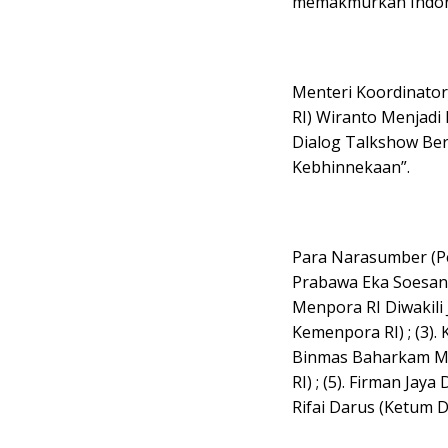
memakmurkan Indone
Menteri Koordinato
RI) Wiranto Menjad
Dialog Talkshow Ber
Kebhinnekaan”.
Para Narasumber (Pem
Prabawa Eka Soesanta
Menpora RI Diwakili 
Kemenpora RI) ; (3). 
Binmas Baharkam Mab
RI) ; (5). Firman Ja
Rifai Darus (Ketum 