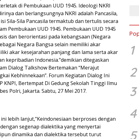
terletak di Pembukaan UUD 1945. Ideologi NKRI
dirinya dan berlangsungnya NKRI adalah Pancasila,
si Sila-Sila Pancasila termaktub dan tertulis secara
 dalam Pembukaan UUD 1945. Pembukaan UUD 1945
Pop
sis dan berorientasi pada kebangsaan (Negara
sebagai Negara Bangsa selain memiliki akar
1
iliki akar kesejarahan panjang dan lama serta akar
an kepribadian Indonesia.”demikian ditegaskan
alam Dialog Talkshow Bertemakan “Merajut
2
gkai Kebhinnekaan”. Forum Kegiatan Dialog Ini
 KNPI, Bertempat Di Gedung Sekolah Tinggi Ilmu
3
es Polri, Jakarta. Sabtu, 27 Mei 2017.
4
 ini lebih lanjut,”Keindonesiaan berproses dengan
 dengan segenap dialektika yang menyertai
5
pun dinamika dan dialektika tersebut turut