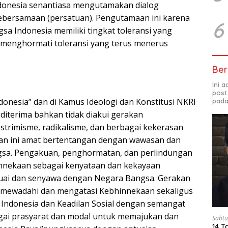
onesia senantiasa mengutamakan dialog
ebersamaan (persatuan). Pengutamaan ini karena
6
sa Indonesia memiliki tingkat toleransi yang
 menghormati toleransi yang terus menerus
Ber
Ini 
post
donesia” dan di Kamus Ideologi dan Konstitusi NKRI
pada
k diterima bahkan tidak diakui gerakan
strimisme, radikalisme, dan berbagai kekerasan
kan ini amat bertentangan dengan wawasan dan
gsa. Pengakuan, penghormatan, dan perlindungan
nnekaan sebagai kenyataan dan kekayaan
suai dan senyawa dengan Negara Bangsa. Gerakan
 mewadahi dan mengatasi Kebhinnekaan sekaligus
Indonesia dan Keadilan Sosial dengan semangat
ai prasyarat dan modal untuk memajukan dan
Sabtu
14 T