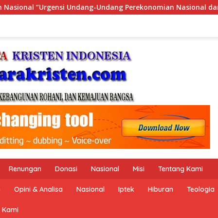
ng Perekonomian Nasional dan Kesejahteraan Sosial dalam Mena
Renungan
Donasi
Nasional
Misi
Tentang Kami
n
Opini & Analisa
Nasional
Iptek
Hiburan
Teologia
 Kami