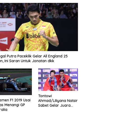
gal Putra Paceklik Gelar All England 25
n, Ini Saran Untuk Jonatan dkk
Tontowi
emen F1 2019 Usai
Ahmad/Liliyana Natsir
as Menangi GP
Sabet Gelar Juara
ralia
Dunia Kedua