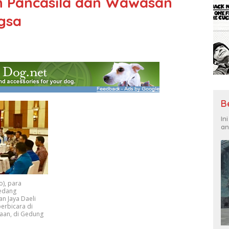
 Pancasila dan Wawasan
gsa
B
In
an
), para
edang
n Jaya Daeli
erbicara di
aan, di Gedung