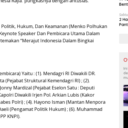
sia Raya.”pungkasnya dengan antusias.
Bent
Sabtu
2 Ha
Pant
r Politik, Hukum, Dan Keamanan (Menko Polhukan
i Keynote Speaker Dan Pembicara Utama Dalam
temakan “Merajut Indonesia Dalam Bingkai
O
In
bicara) Yaitu : (1). Mendagri RI Diwakili DR.
de
mu
 (Pejabat Struktural Kemendagri RI) ; (2).
Jonny Mardizal (Pejabat Eselon Satu : Deputi
Kapolri Diwakili Irjen Pol. Arkian Lubis (Kakor
es Polri) ; (4). Hayono Isman (Mantan Menpora
ya Daeli (Pengamat Politik Hukum) ; (6). Muhammad
DPP KNPI).