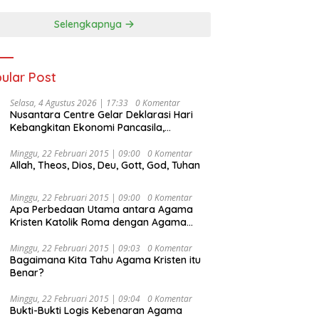
Selengkapnya
ular Post
Selasa, 4 Agustus 2026 | 17:33
0 Komentar
Nusantara Centre Gelar Deklarasi Hari
Kebangkitan Ekonomi Pancasila,
Peluncuran Buku Soemitro
Djojohadikusumo Anti Penjajahan
Minggu, 22 Februari 2015 | 09:00
0 Komentar
Allah, Theos, Dios, Deu, Gott, God, Tuhan
(Pergolakan Ekonomi Politik Indonesia) &
Simposium Nasional “Urgensi Undang-
Undang Perekonomian Nasional dan
Minggu, 22 Februari 2015 | 09:00
0 Komentar
Kesejahteraan Sosial dalam Menata
Apa Perbedaan Utama antara Agama
Bangsa Menuju Indonesia Emas 2045”,
Kristen Katolik Roma dengan Agama
Kristen Protestan?
Minggu, 22 Februari 2015 | 09:03
0 Komentar
Bagaimana Kita Tahu Agama Kristen itu
Benar?
Minggu, 22 Februari 2015 | 09:04
0 Komentar
Bukti-Bukti Logis Kebenaran Agama