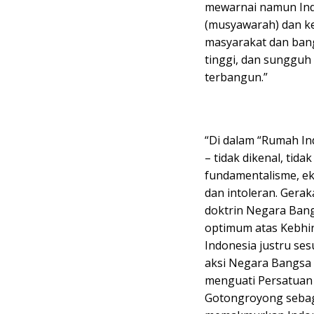
mewarnai namun Ind
(musyawarah) dan k
masyarakat dan bang
tinggi, dan sungguh
terbangun.”
“Di dalam “Rumah In
– tidak dikenal, tida
fundamentalisme, ek
dan intoleran. Gera
doktrin Negara Ban
optimum atas Kebhi
Indonesia justru se
aksi Negara Bangsa
menguati Persatuan 
Gotongroyong sebag