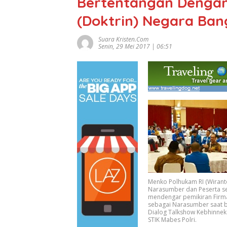
Bertentangan Dengan
(Doktrin) Negara Ban
Suara Kristen.com
Senin, 29 Mei 2017 | 06:51
Menko Polhukam RI (Wiranto
Narasumber dan Peserta s
mendengar pemikiran Firma
sebagai Narasumber saat b
Dialog Talkshow Kebhinnek
STIK Mabes Polri.