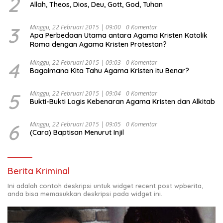
2
Allah, Theos, Dios, Deu, Gott, God, Tuhan
“Urgensi Undang-Undang Perekonomian Nasional dan
Kesejahteraan Sosial dalam Menata Bangsa Menuju
Indonesia Emas 2045”,
3
Minggu, 22 Februari 2015 | 09:00
0 Komentar
Apa Perbedaan Utama antara Agama Kristen Katolik
Roma dengan Agama Kristen Protestan?
4
Minggu, 22 Februari 2015 | 09:03
0 Komentar
Bagaimana Kita Tahu Agama Kristen itu Benar?
5
Minggu, 22 Februari 2015 | 09:04
0 Komentar
Bukti-Bukti Logis Kebenaran Agama Kristen dan Alkitab
6
Minggu, 22 Februari 2015 | 09:05
0 Komentar
(Cara) Baptisan Menurut Injil
Berita Kriminal
Ini adalah contoh deskripsi untuk widget recent post wpberita,
anda bisa memasukkan deskripsi pada widget ini.