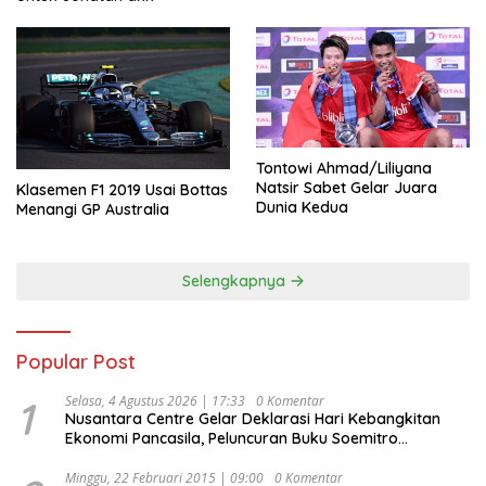
Tontowi Ahmad/Liliyana
Natsir Sabet Gelar Juara
Klasemen F1 2019 Usai Bottas
Dunia Kedua
Menangi GP Australia
Selengkapnya
Popular Post
1
Selasa, 4 Agustus 2026 | 17:33
0 Komentar
Nusantara Centre Gelar Deklarasi Hari Kebangkitan
Ekonomi Pancasila, Peluncuran Buku Soemitro
Djojohadikusumo Anti Penjajahan (Pergolakan
Ekonomi Politik Indonesia) & Simposium Nasional
Minggu, 22 Februari 2015 | 09:00
0 Komentar