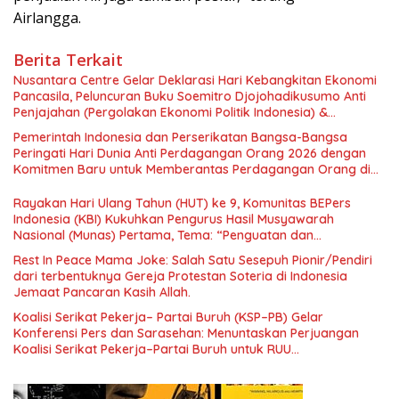
Airlangga.
Berita Terkait
Nusantara Centre Gelar Deklarasi Hari Kebangkitan Ekonomi
Pancasila, Peluncuran Buku Soemitro Djojohadikusumo Anti
Penjajahan (Pergolakan Ekonomi Politik Indonesia) &
Simposium Nasional “Urgensi Undang-Undang Perekonomian
Pemerintah Indonesia dan Perserikatan Bangsa-Bangsa
Nasional dan Kesejahteraan Sosial dalam Menata Bangsa
Peringati Hari Dunia Anti Perdagangan Orang 2026 dengan
Menuju Indonesia Emas 2045”,
Komitmen Baru untuk Memberantas Perdagangan Orang di
Era Digital
Rayakan Hari Ulang Tahun (HUT) ke 9, Komunitas BEPers
Indonesia (KBI) Kukuhkan Pengurus Hasil Musyawarah
Nasional (Munas) Pertama, Tema: “Penguatan dan
Pengembangan Organisasi KBI yang Berbasis Riset di seluruh
Rest In Peace Mama Joke: Salah Satu Sesepuh Pionir/Pendiri
Indonesia dan Mancanegara”.
dari terbentuknya Gereja Protestan Soteria di Indonesia
Jemaat Pancaran Kasih Allah.
Koalisi Serikat Pekerja– Partai Buruh (KSP–PB) Gelar
Konferensi Pers dan Sarasehan: Menuntaskan Perjuangan
Koalisi Serikat Pekerja–Partai Buruh untuk RUU
Ketenagakerjaan Baru.