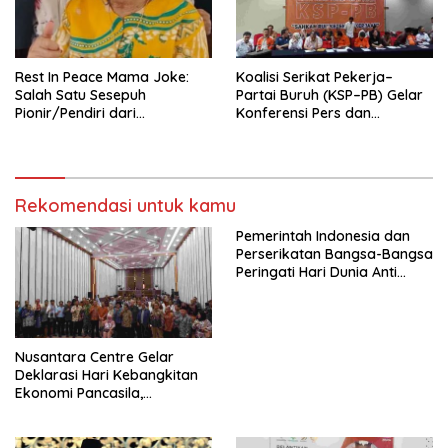
seluruh Indonesia dan
Mancanegara”.
Rest In Peace Mama Joke:
Koalisi Serikat Pekerja–
Salah Satu Sesepuh
Partai Buruh (KSP–PB) Gelar
Pionir/Pendiri dari
Konferensi Pers dan
terbentuknya Gereja
Sarasehan: Menuntaskan
Protestan Soteria di
Perjuangan Koalisi Serikat
Indonesia Jemaat Pancaran
Pekerja–Partai Buruh untuk
Kasih Allah.
RUU Ketenagakerjaan Baru.
Rekomendasi untuk kamu
Pemerintah Indonesia dan
Perserikatan Bangsa-Bangsa
Peringati Hari Dunia Anti
Perdagangan Orang 2026
dengan Komitmen Baru
untuk Memberantas
Perdagangan Orang di Era
Nusantara Centre Gelar
Digital
Deklarasi Hari Kebangkitan
Ekonomi Pancasila,
Peluncuran Buku Soemitro
Djojohadikusumo Anti
Penjajahan (Pergolakan