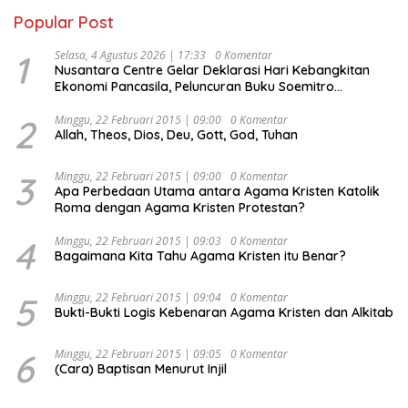
Popular Post
1
Selasa, 4 Agustus 2026 | 17:33
0 Komentar
Nusantara Centre Gelar Deklarasi Hari Kebangkitan
Ekonomi Pancasila, Peluncuran Buku Soemitro
Djojohadikusumo Anti Penjajahan (Pergolakan
Ekonomi Politik Indonesia) & Simposium Nasional
2
Minggu, 22 Februari 2015 | 09:00
0 Komentar
Allah, Theos, Dios, Deu, Gott, God, Tuhan
“Urgensi Undang-Undang Perekonomian Nasional dan
Kesejahteraan Sosial dalam Menata Bangsa Menuju
Indonesia Emas 2045”,
3
Minggu, 22 Februari 2015 | 09:00
0 Komentar
Apa Perbedaan Utama antara Agama Kristen Katolik
Roma dengan Agama Kristen Protestan?
4
Minggu, 22 Februari 2015 | 09:03
0 Komentar
Bagaimana Kita Tahu Agama Kristen itu Benar?
5
Minggu, 22 Februari 2015 | 09:04
0 Komentar
Bukti-Bukti Logis Kebenaran Agama Kristen dan Alkitab
6
Minggu, 22 Februari 2015 | 09:05
0 Komentar
(Cara) Baptisan Menurut Injil