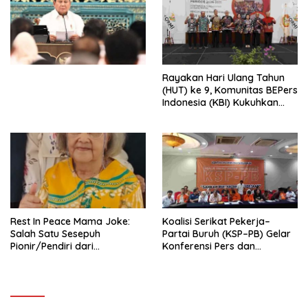
Ekonomi Politik Indonesia) &
Simposium Nasional “Urgensi
Undang-Undang
Perekonomian Nasional dan
Kesejahteraan Sosial dalam
Menata Bangsa Menuju
Rayakan Hari Ulang Tahun
Indonesia Emas 2045”,
(HUT) ke 9, Komunitas BEPers
Indonesia (KBI) Kukuhkan
Pengurus Hasil Musyawarah
Nasional (Munas) Pertama,
Tema: “Penguatan dan
Pengembangan Organisasi
KBI yang Berbasis Riset di
seluruh Indonesia dan
Mancanegara”.
Rest In Peace Mama Joke:
Koalisi Serikat Pekerja–
Salah Satu Sesepuh
Partai Buruh (KSP–PB) Gelar
Pionir/Pendiri dari
Konferensi Pers dan
terbentuknya Gereja
Sarasehan: Menuntaskan
Protestan Soteria di
Perjuangan Koalisi Serikat
Indonesia Jemaat Pancaran
Pekerja–Partai Buruh untuk
Kasih Allah.
RUU Ketenagakerjaan Baru.