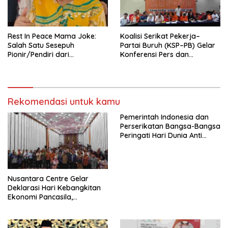
seluruh Indonesia dan
Mancanegara”.
Rest In Peace Mama Joke:
Koalisi Serikat Pekerja–
Salah Satu Sesepuh
Partai Buruh (KSP–PB) Gelar
Pionir/Pendiri dari
Konferensi Pers dan
terbentuknya Gereja
Sarasehan: Menuntaskan
Protestan Soteria di
Perjuangan Koalisi Serikat
Indonesia Jemaat Pancaran
Pekerja–Partai Buruh untuk
Kasih Allah.
RUU Ketenagakerjaan Baru.
Rekomendasi untuk kamu
Pemerintah Indonesia dan
Perserikatan Bangsa-Bangsa
Peringati Hari Dunia Anti
Perdagangan Orang 2026
dengan Komitmen Baru
untuk Memberantas
Perdagangan Orang di Era
Nusantara Centre Gelar
Digital
Deklarasi Hari Kebangkitan
Ekonomi Pancasila,
Peluncuran Buku Soemitro
Djojohadikusumo Anti
Penjajahan (Pergolakan