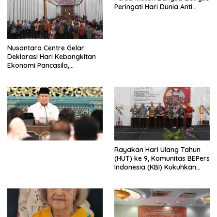
Peringati Hari Dunia Anti
Perdagangan Orang 2026
dengan Komitmen Baru
untuk Memberantas
Perdagangan Orang di Era
Nusantara Centre Gelar
Digital
Deklarasi Hari Kebangkitan
Ekonomi Pancasila,
Peluncuran Buku Soemitro
Djojohadikusumo Anti
Penjajahan (Pergolakan
Ekonomi Politik Indonesia) &
Simposium Nasional “Urgensi
Undang-Undang
Perekonomian Nasional dan
Kesejahteraan Sosial dalam
Menata Bangsa Menuju
Rayakan Hari Ulang Tahun
Indonesia Emas 2045”,
(HUT) ke 9, Komunitas BEPers
Indonesia (KBI) Kukuhkan
Pengurus Hasil Musyawarah
Nasional (Munas) Pertama,
Tema: “Penguatan dan
Pengembangan Organisasi
KBI yang Berbasis Riset di