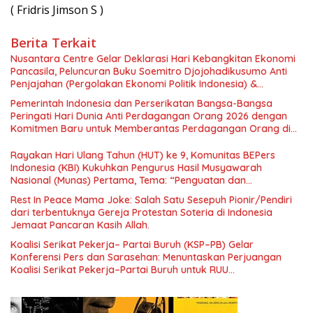
( Fridris Jimson S )
Berita Terkait
Nusantara Centre Gelar Deklarasi Hari Kebangkitan Ekonomi
Pancasila, Peluncuran Buku Soemitro Djojohadikusumo Anti
Penjajahan (Pergolakan Ekonomi Politik Indonesia) &
Simposium Nasional “Urgensi Undang-Undang Perekonomian
Pemerintah Indonesia dan Perserikatan Bangsa-Bangsa
Nasional dan Kesejahteraan Sosial dalam Menata Bangsa
Peringati Hari Dunia Anti Perdagangan Orang 2026 dengan
Menuju Indonesia Emas 2045”,
Komitmen Baru untuk Memberantas Perdagangan Orang di
Era Digital
Rayakan Hari Ulang Tahun (HUT) ke 9, Komunitas BEPers
Indonesia (KBI) Kukuhkan Pengurus Hasil Musyawarah
Nasional (Munas) Pertama, Tema: “Penguatan dan
Pengembangan Organisasi KBI yang Berbasis Riset di seluruh
Rest In Peace Mama Joke: Salah Satu Sesepuh Pionir/Pendiri
Indonesia dan Mancanegara”.
dari terbentuknya Gereja Protestan Soteria di Indonesia
Jemaat Pancaran Kasih Allah.
Koalisi Serikat Pekerja– Partai Buruh (KSP–PB) Gelar
Konferensi Pers dan Sarasehan: Menuntaskan Perjuangan
Koalisi Serikat Pekerja–Partai Buruh untuk RUU
Ketenagakerjaan Baru.