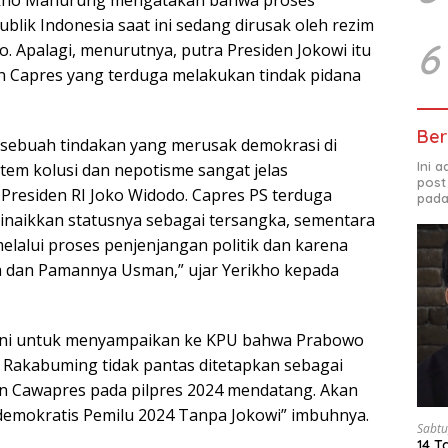
kho Manurung mengatakan bahwa proses
blik Indonesia saat ini sedang dirusak oleh rezim
6
. Apalagi, menurutnya, putra Presiden Jokowi itu
 Capres yang terduga melakukan tindak pidana
Ber
at sebuah tindakan yang merusak demokrasi di
Ini 
tem kolusi dan nepotisme sangat jelas
post
 Presiden RI Joko Widodo. Capres PS terduga
pada
inaikkan statusnya sebagai tersangka, sementara
elalui proses penjenjangan politik dan karena
a dan Pamannya Usman,” ujar Yerikho kepada
ini untuk menyampaikan ke KPU bahwa Prabowo
 Rakabuming tidak pantas ditetapkan sebagai
n Cawapres pada pilpres 2024 mendatang. Akan
h demokratis Pemilu 2024 Tanpa Jokowi” imbuhnya.
Sabtu
14 T