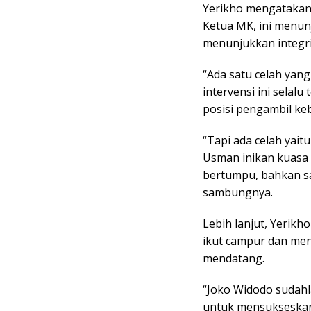
Yerikho mengatakan
Ketua MK, ini menun
menunjukkan integr
“Ada satu celah yan
intervensi ini selal
posisi pengambil keb
“Tapi ada celah yait
Usman inikan kuasa r
bertumpu, bahkan sam
sambungnya.
Lebih lanjut, Yerik
ikut campur dan me
mendatang.
“Joko Widodo sudahl
untuk mensukseskan