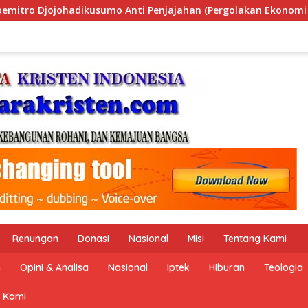
ahan (Pergolakan Ekonomi Politik Indonesia) & Simposium Nasi
Renungan
Donasi
Nasional
Misi
Tentang Kami
n
Opini & Analisa
Nasional
Iptek
Hiburan
Teologia
 Kami