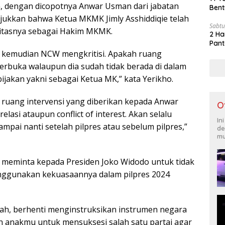
, dengan dicopotnya Anwar Usman dari jabatan
Bent
jukkan bahwa Ketua MKMK Jimly Asshiddiqie telah
Sabtu
itasnya sebagai Hakim MKMK.
2 Ha
Pant
g kemudian NCW mengkritisi. Apakah ruang
u terbuka walaupun dia sudah tidak berada di dalam
ijakan yakni sebagai Ketua MK,” kata Yerikho.
u ruang intervensi yang diberikan kepada Anwar
O
elasi ataupun conflict of interest. Akan selalu
In
pai nanti setelah pilpres atau sebelum pilpres,”
de
mu
ho meminta kepada Presiden Joko Widodo untuk tidak
nggunakan kekuasaannya dalam pilpres 2024
ah, berhenti menginstruksikan instrumen negara
 anakmu untuk mensuksesi salah satu partai agar