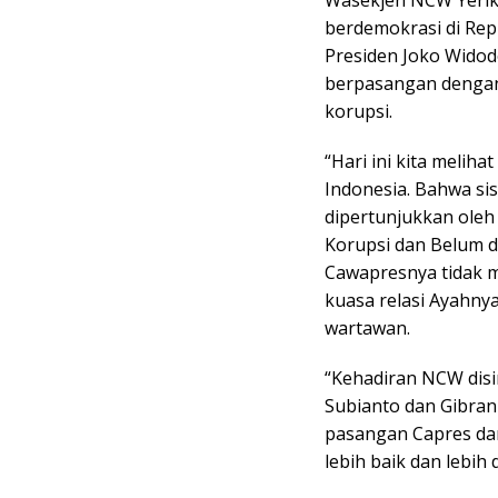
Wasekjen NCW Yeri
berdemokrasi di Repu
Presiden Joko Widodo
berpasangan dengan
korupsi.
“Hari ini kita melih
Indonesia. Bahwa sis
dipertunjukkan oleh
Korupsi dan Belum d
Cawapresnya tidak m
kuasa relasi Ayahny
wartawan.
“Kehadiran NCW dis
Subianto dan Gibran
pasangan Capres da
lebih baik dan lebi