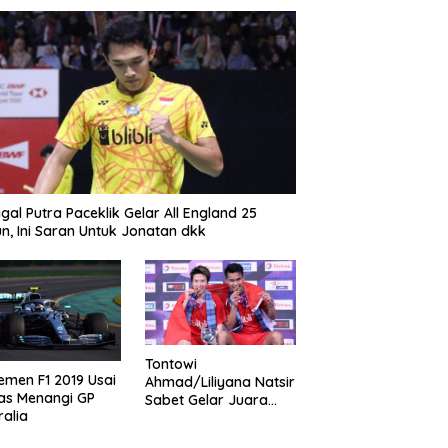
gal Putra Paceklik Gelar All England 25
n, Ini Saran Untuk Jonatan dkk
Tontowi
emen F1 2019 Usai
Ahmad/Liliyana Natsir
as Menangi GP
Sabet Gelar Juara
ralia
Dunia Kedua