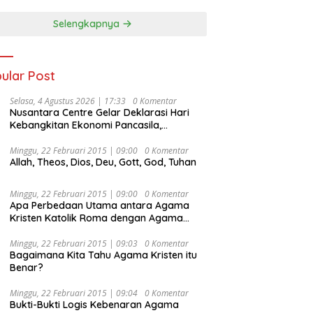
Selengkapnya
ular Post
Selasa, 4 Agustus 2026 | 17:33
0 Komentar
Nusantara Centre Gelar Deklarasi Hari
Kebangkitan Ekonomi Pancasila,
Peluncuran Buku Soemitro
Djojohadikusumo Anti Penjajahan
Minggu, 22 Februari 2015 | 09:00
0 Komentar
Allah, Theos, Dios, Deu, Gott, God, Tuhan
(Pergolakan Ekonomi Politik Indonesia) &
Simposium Nasional “Urgensi Undang-
Undang Perekonomian Nasional dan
Minggu, 22 Februari 2015 | 09:00
0 Komentar
Kesejahteraan Sosial dalam Menata
Apa Perbedaan Utama antara Agama
Bangsa Menuju Indonesia Emas 2045”,
Kristen Katolik Roma dengan Agama
Kristen Protestan?
Minggu, 22 Februari 2015 | 09:03
0 Komentar
Bagaimana Kita Tahu Agama Kristen itu
Benar?
Minggu, 22 Februari 2015 | 09:04
0 Komentar
Bukti-Bukti Logis Kebenaran Agama