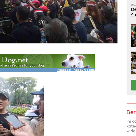
Ra
De
Su
Sa
Ber
Ini 
kate
widg