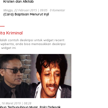
Kristen dan Alkitab
Minggu, 22 Februari 2015 | 09:05
0 Komentar
(Cara) Baptisan Menurut Injil
ita Kriminal
adalah contoh deskripsi untuk widget recent
 wpberita, anda bisa memasukkan deskripsi
 widget ini.
, 16 Maret 2019 | 08:28
ahun Terbunuhnya Munir, Polri Didesak