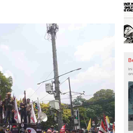
B
In
an