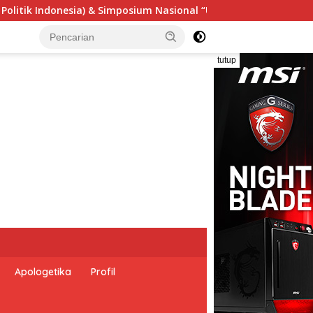
onal “Urgensi Undang-Undang Perekonomian Nasional dan Kesej
tutup
Apologetika
Profil