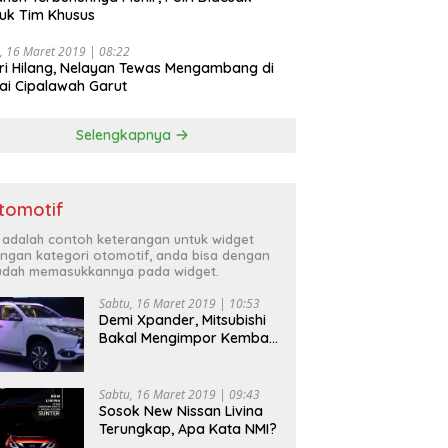
uk Tim Khusus
, 16 Maret 2019 | 08:22
ri Hilang, Nelayan Tewas Mengambang di
ai Cipalawah Garut
Selengkapnya
tomotif
i adalah contoh keterangan untuk widget
ngan kategori otomotif, anda bisa dengan
dah memasukkannya pada widget.
Sabtu, 16 Maret 2019 | 10:53
Demi Xpander, Mitsubishi
Bakal Mengimpor Kembali
Pajero Sport
Sabtu, 16 Maret 2019 | 09:43
Sosok New Nissan Livina
Terungkap, Apa Kata NMI?