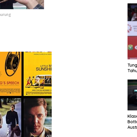
nurung
Tung
Tahu
Klas
Bott
Aust