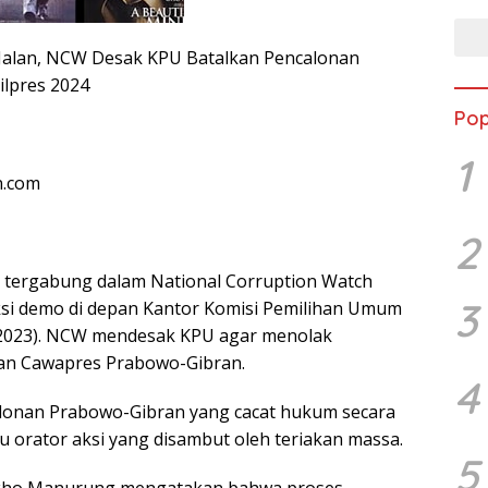
 Jalan, NCW Desak KPU Batalkan Pencalonan
ilpres 2024
Pop
1
n.com
2
 tergabung dalam National Corruption Watch
3
si demo di depan Kantor Komisi Pemilihan Umum
1/2023). NCW mendesak KPU agar menolak
an Cawapres Prabowo-Gibran.
4
alonan Prabowo-Gibran yang cacat hukum secara
ru orator aksi yang disambut oleh teriakan massa.
5