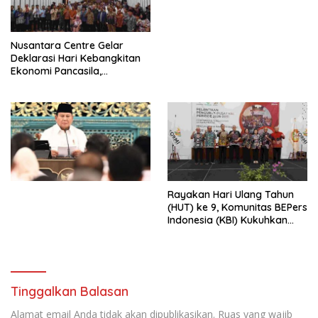
dengan Komitmen Baru
untuk Memberantas
Perdagangan Orang di Era
Nusantara Centre Gelar
Digital
Deklarasi Hari Kebangkitan
Ekonomi Pancasila,
Peluncuran Buku Soemitro
Djojohadikusumo Anti
Penjajahan (Pergolakan
Ekonomi Politik Indonesia) &
Simposium Nasional “Urgensi
Undang-Undang
Perekonomian Nasional dan
Kesejahteraan Sosial dalam
Menata Bangsa Menuju
Rayakan Hari Ulang Tahun
Indonesia Emas 2045”,
(HUT) ke 9, Komunitas BEPers
Indonesia (KBI) Kukuhkan
Pengurus Hasil Musyawarah
Nasional (Munas) Pertama,
Tema: “Penguatan dan
Pengembangan Organisasi
KBI yang Berbasis Riset di
Tinggalkan Balasan
seluruh Indonesia dan
Mancanegara”.
Alamat email Anda tidak akan dipublikasikan.
Ruas yang wajib