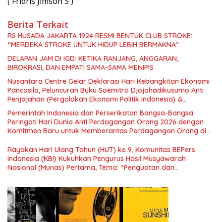
( Fridris Jimson S )
Berita Terkait
RS HUSADA JAKARTA 1924 RESMI BENTUK CLUB STROKE:
“MERDEKA STROKE UNTUK HIDUP LEBIH BERMAKNA”
DELAPAN JAM DI IGD: KETIKA RANJANG, ANGGARAN,
BIROKRASI, DAN EMPATI SAMA-SAMA MENIPIS
Nusantara Centre Gelar Deklarasi Hari Kebangkitan Ekonomi
Pancasila, Peluncuran Buku Soemitro Djojohadikusumo Anti
Penjajahan (Pergolakan Ekonomi Politik Indonesia) &
Simposium Nasional “Urgensi Undang-Undang Perekonomian
Pemerintah Indonesia dan Perserikatan Bangsa-Bangsa
Nasional dan Kesejahteraan Sosial dalam Menata Bangsa
Peringati Hari Dunia Anti Perdagangan Orang 2026 dengan
Menuju Indonesia Emas 2045”,
Komitmen Baru untuk Memberantas Perdagangan Orang di
Era Digital
Rayakan Hari Ulang Tahun (HUT) ke 9, Komunitas BEPers
Indonesia (KBI) Kukuhkan Pengurus Hasil Musyawarah
Nasional (Munas) Pertama, Tema: “Penguatan dan
Pengembangan Organisasi KBI yang Berbasis Riset di seluruh
Indonesia dan Mancanegara”.