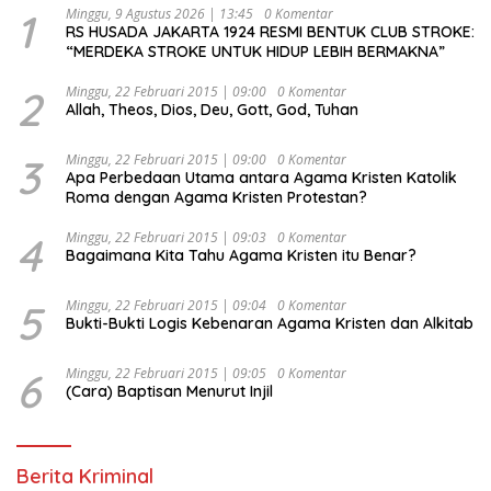
1
Minggu, 9 Agustus 2026 | 13:45
0 Komentar
RS HUSADA JAKARTA 1924 RESMI BENTUK CLUB STROKE:
“MERDEKA STROKE UNTUK HIDUP LEBIH BERMAKNA”
2
Minggu, 22 Februari 2015 | 09:00
0 Komentar
Allah, Theos, Dios, Deu, Gott, God, Tuhan
3
Minggu, 22 Februari 2015 | 09:00
0 Komentar
Apa Perbedaan Utama antara Agama Kristen Katolik
Roma dengan Agama Kristen Protestan?
4
Minggu, 22 Februari 2015 | 09:03
0 Komentar
Bagaimana Kita Tahu Agama Kristen itu Benar?
5
Minggu, 22 Februari 2015 | 09:04
0 Komentar
Bukti-Bukti Logis Kebenaran Agama Kristen dan Alkitab
6
Minggu, 22 Februari 2015 | 09:05
0 Komentar
(Cara) Baptisan Menurut Injil
Berita Kriminal