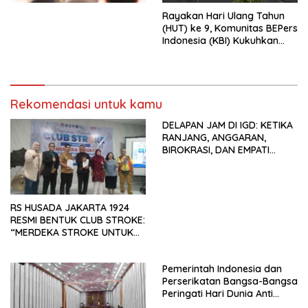
Menata Bangsa Menuju
Rayakan Hari Ulang Tahun
Indonesia Emas 2045”,
(HUT) ke 9, Komunitas BEPers
Indonesia (KBI) Kukuhkan
Pengurus Hasil Musyawarah
Nasional (Munas) Pertama,
Tema: “Penguatan dan
Pengembangan Organisasi
Rekomendasi untuk kamu
KBI yang Berbasis Riset di
seluruh Indonesia dan
DELAPAN JAM DI IGD: KETIKA
Mancanegara”.
RANJANG, ANGGARAN,
BIROKRASI, DAN EMPATI
SAMA-SAMA MENIPIS
RS HUSADA JAKARTA 1924
RESMI BENTUK CLUB STROKE:
“MERDEKA STROKE UNTUK
HIDUP LEBIH BERMAKNA”
Pemerintah Indonesia dan
Perserikatan Bangsa-Bangsa
Peringati Hari Dunia Anti
Perdagangan Orang 2026