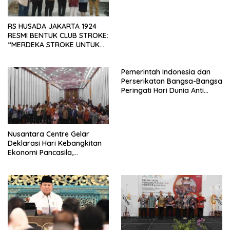
RS HUSADA JAKARTA 1924
RESMI BENTUK CLUB STROKE:
“MERDEKA STROKE UNTUK
HIDUP LEBIH BERMAKNA”
Pemerintah Indonesia dan
Perserikatan Bangsa-Bangsa
Peringati Hari Dunia Anti
Perdagangan Orang 2026
dengan Komitmen Baru
untuk Memberantas
Perdagangan Orang di Era
Nusantara Centre Gelar
Digital
Deklarasi Hari Kebangkitan
Ekonomi Pancasila,
Peluncuran Buku Soemitro
Djojohadikusumo Anti
Penjajahan (Pergolakan
Ekonomi Politik Indonesia) &
Simposium Nasional “Urgensi
Undang-Undang
Perekonomian Nasional dan
Kesejahteraan Sosial dalam