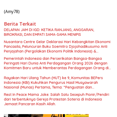
(Amy78)
Berita Terkait
DELAPAN JAM DI IGD: KETIKA RANJANG, ANGGARAN,
BIROKRASI, DAN EMPATI SAMA-SAMA MENIPIS
Nusantara Centre Gelar Deklarasi Hari Kebangkitan Ekonomi
Pancasila, Peluncuran Buku Soemitro Djojohadikusumo Anti
Penjajahan (Pergolakan Ekonomi Politik Indonesia) &
Simposium Nasional “Urgensi Undang-Undang Perekonomian
Pemerintah Indonesia dan Perserikatan Bangsa-Bangsa
Nasional dan Kesejahteraan Sosial dalam Menata Bangsa
Peringati Hari Dunia Anti Perdagangan Orang 2026 dengan
Menuju Indonesia Emas 2045”,
Komitmen Baru untuk Memberantas Perdagangan Orang di
Era Digital
Rayakan Hari Ulang Tahun (HUT) ke 9, Komunitas BEPers
Indonesia (KBI) Kukuhkan Pengurus Hasil Musyawarah
Nasional (Munas) Pertama, Tema: “Penguatan dan
Pengembangan Organisasi KBI yang Berbasis Riset di seluruh
Rest In Peace Mama Joke: Salah Satu Sesepuh Pionir/Pendiri
Indonesia dan Mancanegara”.
dari terbentuknya Gereja Protestan Soteria di Indonesia
Jemaat Pancaran Kasih Allah.