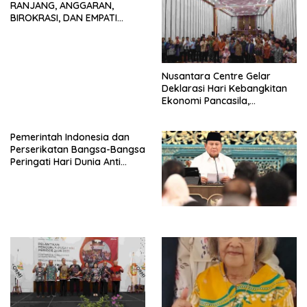
RANJANG, ANGGARAN,
BIROKRASI, DAN EMPATI
SAMA-SAMA MENIPIS
Nusantara Centre Gelar
Deklarasi Hari Kebangkitan
Ekonomi Pancasila,
Peluncuran Buku Soemitro
Djojohadikusumo Anti
Pemerintah Indonesia dan
Penjajahan (Pergolakan
Perserikatan Bangsa-Bangsa
Ekonomi Politik Indonesia) &
Peringati Hari Dunia Anti
Simposium Nasional “Urgensi
Perdagangan Orang 2026
Undang-Undang
dengan Komitmen Baru
Perekonomian Nasional dan
untuk Memberantas
Kesejahteraan Sosial dalam
Perdagangan Orang di Era
Menata Bangsa Menuju
Digital
Indonesia Emas 2045”,