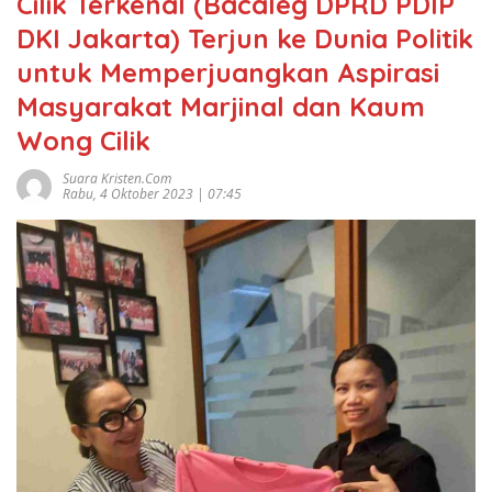
Cilik Terkenal (Bacaleg DPRD PDIP
DKI Jakarta) Terjun ke Dunia Politik
untuk Memperjuangkan Aspirasi
Masyarakat Marjinal dan Kaum
Wong Cilik
Suara Kristen.com
Rabu, 4 Oktober 2023 | 07:45