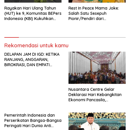
Rayakan Hari Ulang Tahun
Rest In Peace Mama Joke:
(HUT) ke 9, Komunitas BEPers
Salah Satu Sesepuh
Indonesia (KBI) Kukuhkan
Pionir/Pendiri dari
Pengurus Hasil Musyawarah
terbentuknya Gereja
Nasional (Munas) Pertama,
Protestan Soteria di
Tema: “Penguatan dan
Indonesia Jemaat Pancaran
Pengembangan Organisasi
Kasih Allah.
KBI yang Berbasis Riset di
Rekomendasi untuk kamu
seluruh Indonesia dan
DELAPAN JAM DI IGD: KETIKA
Mancanegara”.
RANJANG, ANGGARAN,
BIROKRASI, DAN EMPATI
SAMA-SAMA MENIPIS
Nusantara Centre Gelar
Deklarasi Hari Kebangkitan
Ekonomi Pancasila,
Peluncuran Buku Soemitro
Djojohadikusumo Anti
Pemerintah Indonesia dan
Penjajahan (Pergolakan
Perserikatan Bangsa-Bangsa
Ekonomi Politik Indonesia) &
Peringati Hari Dunia Anti
Simposium Nasional “Urgensi