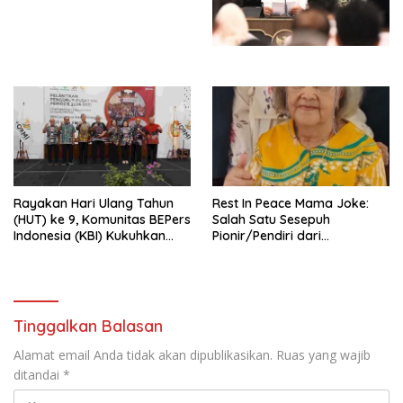
Perdagangan Orang 2026
Undang-Undang
dengan Komitmen Baru
Perekonomian Nasional dan
untuk Memberantas
Kesejahteraan Sosial dalam
Perdagangan Orang di Era
Menata Bangsa Menuju
Digital
Indonesia Emas 2045”,
Rayakan Hari Ulang Tahun
Rest In Peace Mama Joke:
(HUT) ke 9, Komunitas BEPers
Salah Satu Sesepuh
Indonesia (KBI) Kukuhkan
Pionir/Pendiri dari
Pengurus Hasil Musyawarah
terbentuknya Gereja
Nasional (Munas) Pertama,
Protestan Soteria di
Tema: “Penguatan dan
Indonesia Jemaat Pancaran
Pengembangan Organisasi
Kasih Allah.
KBI yang Berbasis Riset di
Tinggalkan Balasan
seluruh Indonesia dan
Mancanegara”.
Alamat email Anda tidak akan dipublikasikan.
Ruas yang wajib
ditandai
*