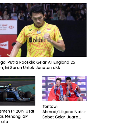
gal Putra Paceklik Gelar All England 25
n, Ini Saran Untuk Jonatan dkk
Tontowi
emen F1 2019 Usai
Ahmad/Liliyana Natsir
as Menangi GP
Sabet Gelar Juara
ralia
Dunia Kedua