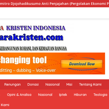
 (Pergolakan Ekonomi Politik Indonesia) & Simposium Nasiona
Renungan
Donasi
Nasional
Misi
Tentang Kami
n
Opini & Analisa
Nasional
Iptek
Hiburan
Teologia
 Kami