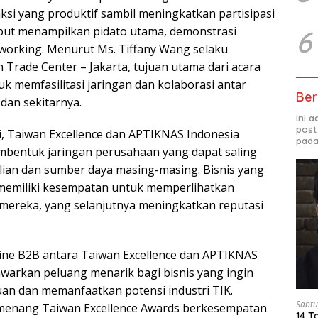
aksi yang produktif sambil meningkatkan partisipasi
ebut menampilkan pidato utama, demonstrasi
6
tworking. Menurut Ms. Tiffany Wang selaku
 Trade Center – Jakarta, tujuan utama dari acara
tuk memfasilitasi jaringan dan kolaborasi antar
Ber
K dan sekitarnya.
Ini 
post
ni, Taiwan Excellence dan APTIKNAS Indonesia
pada
mbentuk jaringan perusahaan yang dapat saling
ian dan sumber daya masing-masing. Bisnis yang
 memiliki kesempatan untuk memperlihatkan
mereka, yang selanjutnya meningkatkan reputasi
line B2B antara Taiwan Excellence dan APTIKNAS
warkan peluang menarik bagi bisnis yang ingin
n dan memanfaatkan potensi industri TIK.
Sabtu
enang Taiwan Excellence Awards berkesempatan
14 T