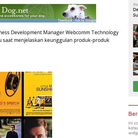
Ra
De
Su
Sa
siness Development Manager Webcomm Technology
Liu saat menjelaskan keunggulan produk-produk
Ber
Ini 
kate
widg