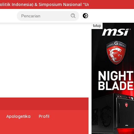
l “Urgensi Undang-Undang Perekonomian Nasional dan Kesejaht
tutup
Apologetika
Profil