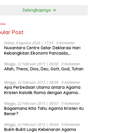
Selengkapnya
ular Post
Selasa, 4 Agustus 2026 | 17:33
0 Komentar
Nusantara Centre Gelar Deklarasi Hari
Kebangkitan Ekonomi Pancasila,
Peluncuran Buku Soemitro
Djojohadikusumo Anti Penjajahan
Minggu, 22 Februari 2015 | 09:00
0 Komentar
Allah, Theos, Dios, Deu, Gott, God, Tuhan
(Pergolakan Ekonomi Politik Indonesia) &
Simposium Nasional “Urgensi Undang-
Undang Perekonomian Nasional dan
Minggu, 22 Februari 2015 | 09:00
0 Komentar
Kesejahteraan Sosial dalam Menata
Apa Perbedaan Utama antara Agama
Bangsa Menuju Indonesia Emas 2045”,
Kristen Katolik Roma dengan Agama
Kristen Protestan?
Minggu, 22 Februari 2015 | 09:03
0 Komentar
Bagaimana Kita Tahu Agama Kristen itu
Benar?
Minggu, 22 Februari 2015 | 09:04
0 Komentar
Bukti-Bukti Logis Kebenaran Agama