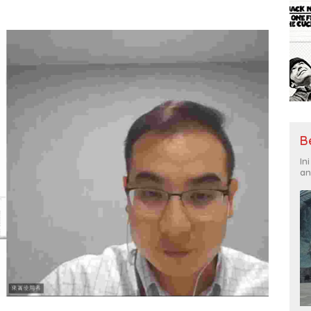
B
In
an