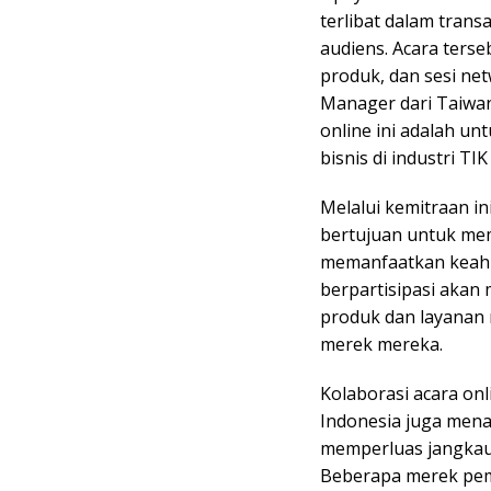
terlibat dalam trans
audiens. Acara ters
produk, dan sesi ne
Manager dari Taiwan
online ini adalah un
bisnis di industri TI
Melalui kemitraan i
bertujuan untuk me
memanfaatkan keahl
berpartisipasi akan
produk dan layanan 
merek mereka.
Kolaborasi acara on
Indonesia juga mena
memperluas jangkaua
Beberapa merek pem