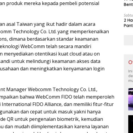
an produk mereka kepada pembeli potensial
Bent
Sabtu
2 Ha
an asal Taiwan yang ikut hadir dalam acara
Pant
Comm Technology Co. Ltd. yang memperkenalkan
tions, dimana berdasarkan standar keamanan
 teknologi WebComm telah secara mandiri
menyediakan otentikasi kuat cloud atau on
sandi untuk melindungi keamanan akses data
O
erusahaan dan meningkatkan kenyamanan login
In
de
mu
nt Manager Webcomm Technology Co. Ltd.,
ampaikan bahwa WebComm FIDO telah memperoleh
i International FIDO Alliance, dan memiliki fitur-fitur
igunakan dan cepat untuk masuk yakni hanya
de QR untuk pengenalan biometrik, kemudian
au dan mudah diimplementasikan karena layanan