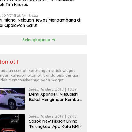
uk Tim Khusus
, 16 Maret 2019 | 08:22
ri Hilang, Nelayan Tewas Mengambang di
ai Cipalawah Garut
Selengkapnya
tomotif
i adalah contoh keterangan untuk widget
ngan kategori otomotif, anda bisa dengan
dah memasukkannya pada widget.
Sabtu, 16 Maret 2019 | 10:53
Demi Xpander, Mitsubishi
Bakal Mengimpor Kembali
Pajero Sport
Sabtu, 16 Maret 2019 | 09:43
Sosok New Nissan Livina
Terungkap, Apa Kata NMI?