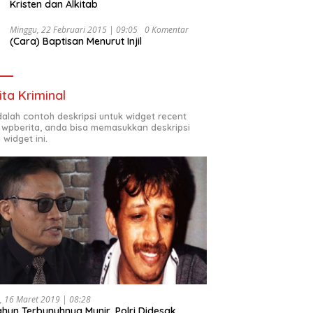
Kristen dan Alkitab
Minggu, 22 Februari 2015 | 09:05
0 Komentar
(Cara) Baptisan Menurut Injil
ita Kriminal
adalah contoh deskripsi untuk widget recent
 wpberita, anda bisa memasukkan deskripsi
 widget ini.
, 16 Maret 2019 | 08:28
ahun Terbunuhnya Munir, Polri Didesak