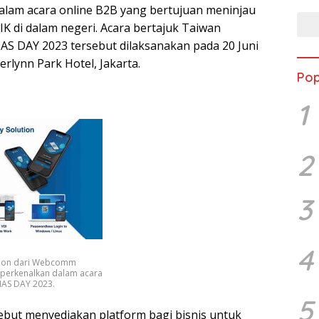
alam acara online B2B yang bertujuan meninjau
TIK di dalam negeri. Acara bertajuk Taiwan
NAS DAY 2023 tersebut dilaksanakan pada 20 Juni
rlynn Park Hotel, Jakarta.
Pop
1
2
3
4
ution dari Webcomm
iperkenalkan dalam acara
NAS DAY 2023.
5
but menyediakan platform bagi bisnis untuk