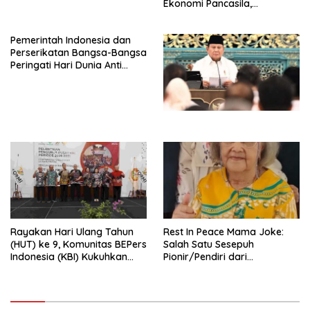
Ekonomi Pancasila,
Peluncuran Buku Soemitro
Djojohadikusumo Anti
Pemerintah Indonesia dan
Penjajahan (Pergolakan
Perserikatan Bangsa-Bangsa
Ekonomi Politik Indonesia) &
Peringati Hari Dunia Anti
Simposium Nasional “Urgensi
Perdagangan Orang 2026
Undang-Undang
dengan Komitmen Baru
Perekonomian Nasional dan
untuk Memberantas
Kesejahteraan Sosial dalam
Perdagangan Orang di Era
Menata Bangsa Menuju
Digital
Indonesia Emas 2045”,
Rayakan Hari Ulang Tahun
Rest In Peace Mama Joke:
(HUT) ke 9, Komunitas BEPers
Salah Satu Sesepuh
Indonesia (KBI) Kukuhkan
Pionir/Pendiri dari
Pengurus Hasil Musyawarah
terbentuknya Gereja
Nasional (Munas) Pertama,
Protestan Soteria di
Tema: “Penguatan dan
Indonesia Jemaat Pancaran
Pengembangan Organisasi
Kasih Allah.