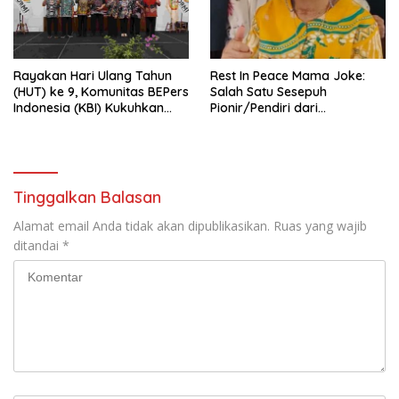
Rayakan Hari Ulang Tahun
Rest In Peace Mama Joke:
(HUT) ke 9, Komunitas BEPers
Salah Satu Sesepuh
Indonesia (KBI) Kukuhkan
Pionir/Pendiri dari
Pengurus Hasil Musyawarah
terbentuknya Gereja
Nasional (Munas) Pertama,
Protestan Soteria di
Tema: “Penguatan dan
Indonesia Jemaat Pancaran
Pengembangan Organisasi
Kasih Allah.
KBI yang Berbasis Riset di
Tinggalkan Balasan
seluruh Indonesia dan
Mancanegara”.
Alamat email Anda tidak akan dipublikasikan.
Ruas yang wajib
ditandai
*