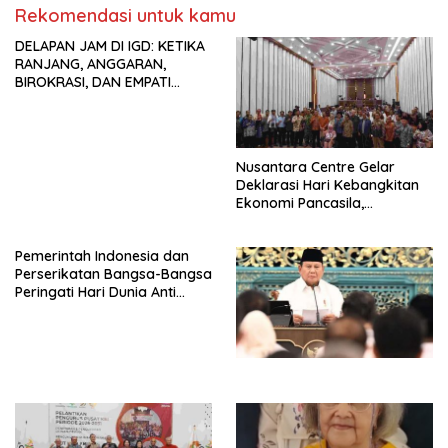
KBI yang Berbasis Riset di
Rekomendasi untuk kamu
seluruh Indonesia dan
DELAPAN JAM DI IGD: KETIKA
Mancanegara”.
RANJANG, ANGGARAN,
BIROKRASI, DAN EMPATI
SAMA-SAMA MENIPIS
Nusantara Centre Gelar
Deklarasi Hari Kebangkitan
Ekonomi Pancasila,
Peluncuran Buku Soemitro
Djojohadikusumo Anti
Pemerintah Indonesia dan
Penjajahan (Pergolakan
Perserikatan Bangsa-Bangsa
Ekonomi Politik Indonesia) &
Peringati Hari Dunia Anti
Simposium Nasional “Urgensi
Perdagangan Orang 2026
Undang-Undang
dengan Komitmen Baru
Perekonomian Nasional dan
untuk Memberantas
Kesejahteraan Sosial dalam
Perdagangan Orang di Era
Menata Bangsa Menuju
Digital
Indonesia Emas 2045”,