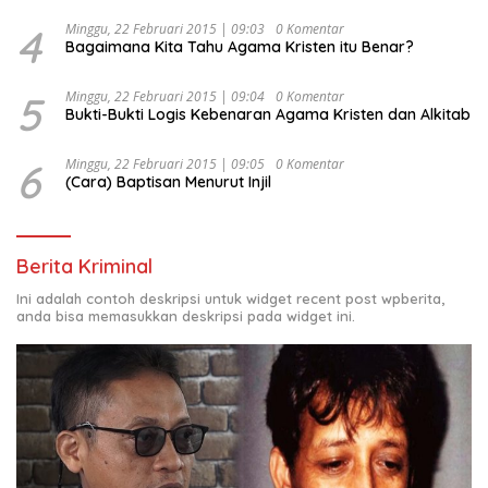
4
Minggu, 22 Februari 2015 | 09:03
0 Komentar
Bagaimana Kita Tahu Agama Kristen itu Benar?
5
Minggu, 22 Februari 2015 | 09:04
0 Komentar
Bukti-Bukti Logis Kebenaran Agama Kristen dan Alkitab
6
Minggu, 22 Februari 2015 | 09:05
0 Komentar
(Cara) Baptisan Menurut Injil
Berita Kriminal
Ini adalah contoh deskripsi untuk widget recent post wpberita,
anda bisa memasukkan deskripsi pada widget ini.