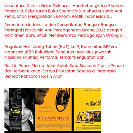
Nusantara Centre Gelar Deklarasi Hari Kebangkitan Ekonomi
Pancasila, Peluncuran Buku Soemitro Djojohadikusumo Anti
Penjajahan (Pergolakan Ekonomi Politik Indonesia) &
Simposium Nasional “Urgensi Undang-Undang Perekonomian
Pemerintah Indonesia dan Perserikatan Bangsa-Bangsa
Nasional dan Kesejahteraan Sosial dalam Menata Bangsa
Peringati Hari Dunia Anti Perdagangan Orang 2026 dengan
Menuju Indonesia Emas 2045”,
Komitmen Baru untuk Memberantas Perdagangan Orang di
Era Digital
Rayakan Hari Ulang Tahun (HUT) ke 9, Komunitas BEPers
Indonesia (KBI) Kukuhkan Pengurus Hasil Musyawarah
Nasional (Munas) Pertama, Tema: “Penguatan dan
Pengembangan Organisasi KBI yang Berbasis Riset di seluruh
Rest In Peace Mama Joke: Salah Satu Sesepuh Pionir/Pendiri
Indonesia dan Mancanegara”.
dari terbentuknya Gereja Protestan Soteria di Indonesia
Jemaat Pancaran Kasih Allah.