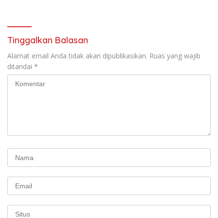
Protestan Soteria di
Perjuangan Koalisi Serikat
Indonesia Jemaat Pancaran
Pekerja–Partai Buruh untuk
Kasih Allah.
RUU Ketenagakerjaan Baru.
Tinggalkan Balasan
Alamat email Anda tidak akan dipublikasikan.
Ruas yang wajib
ditandai
*