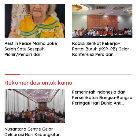
Nasional (Munas) Pertama,
Tema: “Penguatan dan
Pengembangan Organisasi
KBI yang Berbasis Riset di
seluruh Indonesia dan
Mancanegara”.
Rest In Peace Mama Joke:
Koalisi Serikat Pekerja–
Salah Satu Sesepuh
Partai Buruh (KSP–PB) Gelar
Pionir/Pendiri dari
Konferensi Pers dan
terbentuknya Gereja
Sarasehan: Menuntaskan
Protestan Soteria di
Perjuangan Koalisi Serikat
Indonesia Jemaat Pancaran
Pekerja–Partai Buruh untuk
Kasih Allah.
RUU Ketenagakerjaan Baru.
Rekomendasi untuk kamu
Pemerintah Indonesia dan
Perserikatan Bangsa-Bangsa
Peringati Hari Dunia Anti
Perdagangan Orang 2026
dengan Komitmen Baru
untuk Memberantas
Perdagangan Orang di Era
Nusantara Centre Gelar
Digital
Deklarasi Hari Kebangkitan