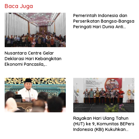
Baca Juga
Pemerintah Indonesia dan
Perserikatan Bangsa-Bangsa
Peringati Hari Dunia Anti
Perdagangan Orang 2026
dengan Komitmen Baru
untuk Memberantas
Perdagangan Orang di Era
Nusantara Centre Gelar
Digital
Deklarasi Hari Kebangkitan
Ekonomi Pancasila,
Peluncuran Buku Soemitro
Djojohadikusumo Anti
Penjajahan (Pergolakan
Ekonomi Politik Indonesia) &
Simposium Nasional “Urgensi
Undang-Undang
Perekonomian Nasional dan
Kesejahteraan Sosial dalam
Menata Bangsa Menuju
Rayakan Hari Ulang Tahun
Indonesia Emas 2045”,
(HUT) ke 9, Komunitas BEPers
Indonesia (KBI) Kukuhkan
Pengurus Hasil Musyawarah