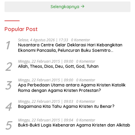
Selengkapnya
Popular Post
1
Selasa, 4 Agustus 2026 | 17:33
0 Komentar
Nusantara Centre Gelar Deklarasi Hari Kebangkitan
Ekonomi Pancasila, Peluncuran Buku Soemitro
Djojohadikusumo Anti Penjajahan (Pergolakan
Ekonomi Politik Indonesia) & Simposium Nasional
2
Minggu, 22 Februari 2015 | 09:00
0 Komentar
Allah, Theos, Dios, Deu, Gott, God, Tuhan
“Urgensi Undang-Undang Perekonomian Nasional dan
Kesejahteraan Sosial dalam Menata Bangsa Menuju
Indonesia Emas 2045”,
3
Minggu, 22 Februari 2015 | 09:00
0 Komentar
Apa Perbedaan Utama antara Agama Kristen Katolik
Roma dengan Agama Kristen Protestan?
4
Minggu, 22 Februari 2015 | 09:03
0 Komentar
Bagaimana Kita Tahu Agama Kristen itu Benar?
5
Minggu, 22 Februari 2015 | 09:04
0 Komentar
Bukti-Bukti Logis Kebenaran Agama Kristen dan Alkitab