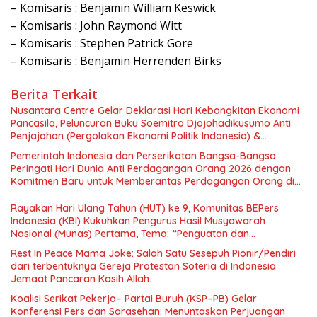
– Komisaris : Benjamin William Keswick
– Komisaris : John Raymond Witt
– Komisaris : Stephen Patrick Gore
– Komisaris : Benjamin Herrenden Birks
Berita Terkait
Nusantara Centre Gelar Deklarasi Hari Kebangkitan Ekonomi
Pancasila, Peluncuran Buku Soemitro Djojohadikusumo Anti
Penjajahan (Pergolakan Ekonomi Politik Indonesia) &
Simposium Nasional “Urgensi Undang-Undang Perekonomian
Pemerintah Indonesia dan Perserikatan Bangsa-Bangsa
Nasional dan Kesejahteraan Sosial dalam Menata Bangsa
Peringati Hari Dunia Anti Perdagangan Orang 2026 dengan
Menuju Indonesia Emas 2045”,
Komitmen Baru untuk Memberantas Perdagangan Orang di
Era Digital
Rayakan Hari Ulang Tahun (HUT) ke 9, Komunitas BEPers
Indonesia (KBI) Kukuhkan Pengurus Hasil Musyawarah
Nasional (Munas) Pertama, Tema: “Penguatan dan
Pengembangan Organisasi KBI yang Berbasis Riset di seluruh
Rest In Peace Mama Joke: Salah Satu Sesepuh Pionir/Pendiri
Indonesia dan Mancanegara”.
dari terbentuknya Gereja Protestan Soteria di Indonesia
Jemaat Pancaran Kasih Allah.
Koalisi Serikat Pekerja– Partai Buruh (KSP–PB) Gelar
Konferensi Pers dan Sarasehan: Menuntaskan Perjuangan