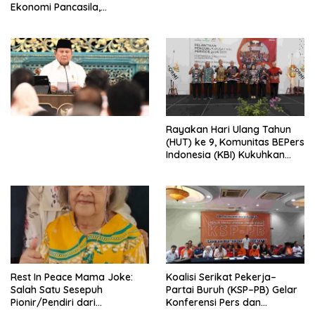
Ekonomi Pancasila,
Peluncuran Buku Soemitro
Djojohadikusumo Anti
Penjajahan (Pergolakan
Ekonomi Politik Indonesia) &
Simposium Nasional “Urgensi
Undang-Undang
Perekonomian Nasional dan
Kesejahteraan Sosial dalam
Menata Bangsa Menuju
Rayakan Hari Ulang Tahun
Indonesia Emas 2045”,
(HUT) ke 9, Komunitas BEPers
Indonesia (KBI) Kukuhkan
Pengurus Hasil Musyawarah
Nasional (Munas) Pertama,
Tema: “Penguatan dan
Pengembangan Organisasi
KBI yang Berbasis Riset di
seluruh Indonesia dan
Mancanegara”.
Rest In Peace Mama Joke:
Koalisi Serikat Pekerja–
Salah Satu Sesepuh
Partai Buruh (KSP–PB) Gelar
Pionir/Pendiri dari
Konferensi Pers dan
terbentuknya Gereja
Sarasehan: Menuntaskan