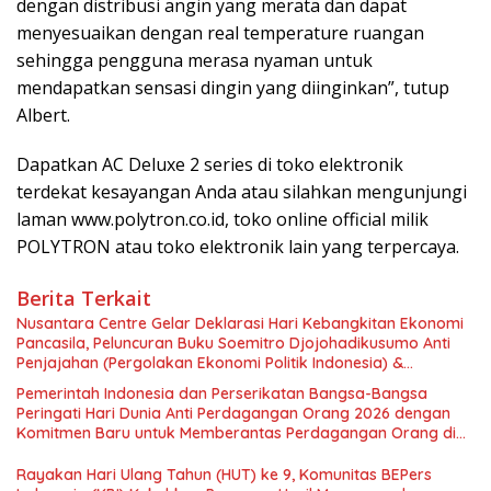
dengan distribusi angin yang merata dan dapat
menyesuaikan dengan real temperature ruangan
sehingga pengguna merasa nyaman untuk
mendapatkan sensasi dingin yang diinginkan”, tutup
Albert.
Dapatkan AC Deluxe 2 series di toko elektronik
terdekat kesayangan Anda atau silahkan mengunjungi
laman www.polytron.co.id, toko online official milik
POLYTRON atau toko elektronik lain yang terpercaya.
Berita Terkait
Nusantara Centre Gelar Deklarasi Hari Kebangkitan Ekonomi
Pancasila, Peluncuran Buku Soemitro Djojohadikusumo Anti
Penjajahan (Pergolakan Ekonomi Politik Indonesia) &
Simposium Nasional “Urgensi Undang-Undang Perekonomian
Pemerintah Indonesia dan Perserikatan Bangsa-Bangsa
Nasional dan Kesejahteraan Sosial dalam Menata Bangsa
Peringati Hari Dunia Anti Perdagangan Orang 2026 dengan
Menuju Indonesia Emas 2045”,
Komitmen Baru untuk Memberantas Perdagangan Orang di
Era Digital
Rayakan Hari Ulang Tahun (HUT) ke 9, Komunitas BEPers