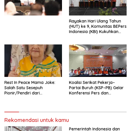
Undang-Undang
Perekonomian Nasional dan
Kesejahteraan Sosial dalam
Menata Bangsa Menuju
Rayakan Hari Ulang Tahun
Indonesia Emas 2045”,
(HUT) ke 9, Komunitas BEPers
Indonesia (KBI) Kukuhkan
Pengurus Hasil Musyawarah
Nasional (Munas) Pertama,
Tema: “Penguatan dan
Pengembangan Organisasi
KBI yang Berbasis Riset di
seluruh Indonesia dan
Mancanegara”.
Rest In Peace Mama Joke:
Koalisi Serikat Pekerja–
Salah Satu Sesepuh
Partai Buruh (KSP–PB) Gelar
Pionir/Pendiri dari
Konferensi Pers dan
terbentuknya Gereja
Sarasehan: Menuntaskan
Protestan Soteria di
Perjuangan Koalisi Serikat
Indonesia Jemaat Pancaran
Pekerja–Partai Buruh untuk
Kasih Allah.
RUU Ketenagakerjaan Baru.
Rekomendasi untuk kamu
Pemerintah Indonesia dan