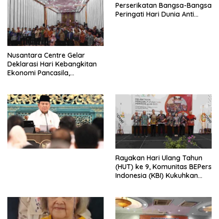
Perserikatan Bangsa-Bangsa
Peringati Hari Dunia Anti
Perdagangan Orang 2026
dengan Komitmen Baru
untuk Memberantas
Perdagangan Orang di Era
Nusantara Centre Gelar
Digital
Deklarasi Hari Kebangkitan
Ekonomi Pancasila,
Peluncuran Buku Soemitro
Djojohadikusumo Anti
Penjajahan (Pergolakan
Ekonomi Politik Indonesia) &
Simposium Nasional “Urgensi
Undang-Undang
Perekonomian Nasional dan
Kesejahteraan Sosial dalam
Menata Bangsa Menuju
Rayakan Hari Ulang Tahun
Indonesia Emas 2045”,
(HUT) ke 9, Komunitas BEPers
Indonesia (KBI) Kukuhkan
Pengurus Hasil Musyawarah
Nasional (Munas) Pertama,
Tema: “Penguatan dan
Pengembangan Organisasi