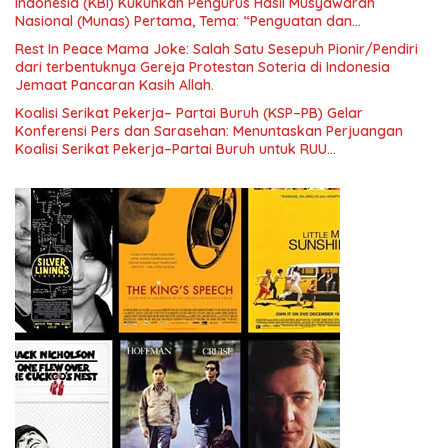
Indonesia (KBI) Kukuhkan Pengurus Hasil Musyawarah
Nasional (Munas) Pertama, Tema: “Penguatan dan
Pengembangan Organisasi KBI yang Berbasis Riset di seluruh
Rest In Peace Mama Joke: Salah Satu Sesepuh Pionir/Pendiri
Indonesia dan Mancanegara”.
dari terbentuknya Gereja Protestan Soteria di Indonesia
Jemaat Pancaran Kasih Allah.
Koalisi Serikat Pekerja– Partai Buruh (KSP–PB) Gelar
Konferensi Pers dan Sarasehan: Menuntaskan Perjuangan
Koalisi Serikat Pekerja–Partai Buruh untuk RUU
Ketenagakerjaan Baru.