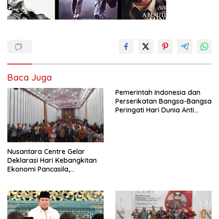
Baca Juga
Pemerintah Indonesia dan
Perserikatan Bangsa-Bangsa
Peringati Hari Dunia Anti
Perdagangan Orang 2026
dengan Komitmen Baru
untuk Memberantas
Perdagangan Orang di Era
Nusantara Centre Gelar
Digital
Deklarasi Hari Kebangkitan
Ekonomi Pancasila,
Peluncuran Buku Soemitro
Djojohadikusumo Anti
Penjajahan (Pergolakan
Ekonomi Politik Indonesia) &
Simposium Nasional “Urgensi