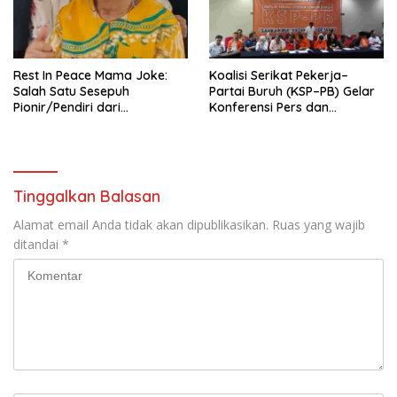
KBI yang Berbasis Riset di
seluruh Indonesia dan
Mancanegara”.
Rest In Peace Mama Joke:
Koalisi Serikat Pekerja–
Salah Satu Sesepuh
Partai Buruh (KSP–PB) Gelar
Pionir/Pendiri dari
Konferensi Pers dan
terbentuknya Gereja
Sarasehan: Menuntaskan
Protestan Soteria di
Perjuangan Koalisi Serikat
Indonesia Jemaat Pancaran
Pekerja–Partai Buruh untuk
Kasih Allah.
RUU Ketenagakerjaan Baru.
Tinggalkan Balasan
Alamat email Anda tidak akan dipublikasikan.
Ruas yang wajib
ditandai
*