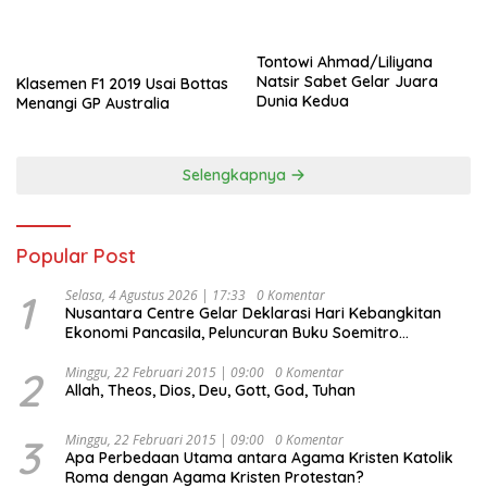
Tontowi Ahmad/Liliyana
Natsir Sabet Gelar Juara
Klasemen F1 2019 Usai Bottas
Dunia Kedua
Menangi GP Australia
Selengkapnya
Popular Post
1
Selasa, 4 Agustus 2026 | 17:33
0 Komentar
Nusantara Centre Gelar Deklarasi Hari Kebangkitan
Ekonomi Pancasila, Peluncuran Buku Soemitro
Djojohadikusumo Anti Penjajahan (Pergolakan
Ekonomi Politik Indonesia) & Simposium Nasional
2
Minggu, 22 Februari 2015 | 09:00
0 Komentar
Allah, Theos, Dios, Deu, Gott, God, Tuhan
“Urgensi Undang-Undang Perekonomian Nasional dan
Kesejahteraan Sosial dalam Menata Bangsa Menuju
Indonesia Emas 2045”,
3
Minggu, 22 Februari 2015 | 09:00
0 Komentar
Apa Perbedaan Utama antara Agama Kristen Katolik
Roma dengan Agama Kristen Protestan?