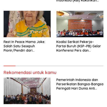
Indonesia (KBI) Kukuhkan
Pengurus Hasil Musyawarah
Nasional (Munas) Pertama,
Tema: “Penguatan dan
Pengembangan Organisasi
KBI yang Berbasis Riset di
seluruh Indonesia dan
Mancanegara”.
Rest In Peace Mama Joke:
Koalisi Serikat Pekerja–
Salah Satu Sesepuh
Partai Buruh (KSP–PB) Gelar
Pionir/Pendiri dari
Konferensi Pers dan
terbentuknya Gereja
Sarasehan: Menuntaskan
Protestan Soteria di
Perjuangan Koalisi Serikat
Indonesia Jemaat Pancaran
Pekerja–Partai Buruh untuk
Kasih Allah.
RUU Ketenagakerjaan Baru.
Rekomendasi untuk kamu
Pemerintah Indonesia dan
Perserikatan Bangsa-Bangsa
Peringati Hari Dunia Anti
Perdagangan Orang 2026
dengan Komitmen Baru
untuk Memberantas
Perdagangan Orang di Era