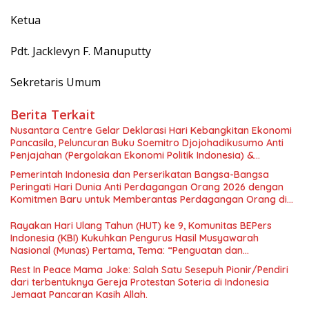
Ketua
Pdt. Jacklevyn F. Manuputty
Sekretaris Umum
Berita Terkait
Nusantara Centre Gelar Deklarasi Hari Kebangkitan Ekonomi
Pancasila, Peluncuran Buku Soemitro Djojohadikusumo Anti
Penjajahan (Pergolakan Ekonomi Politik Indonesia) &
Simposium Nasional “Urgensi Undang-Undang Perekonomian
Pemerintah Indonesia dan Perserikatan Bangsa-Bangsa
Nasional dan Kesejahteraan Sosial dalam Menata Bangsa
Peringati Hari Dunia Anti Perdagangan Orang 2026 dengan
Menuju Indonesia Emas 2045”,
Komitmen Baru untuk Memberantas Perdagangan Orang di
Era Digital
Rayakan Hari Ulang Tahun (HUT) ke 9, Komunitas BEPers
Indonesia (KBI) Kukuhkan Pengurus Hasil Musyawarah
Nasional (Munas) Pertama, Tema: “Penguatan dan
Pengembangan Organisasi KBI yang Berbasis Riset di seluruh
Rest In Peace Mama Joke: Salah Satu Sesepuh Pionir/Pendiri
Indonesia dan Mancanegara”.
dari terbentuknya Gereja Protestan Soteria di Indonesia
Jemaat Pancaran Kasih Allah.