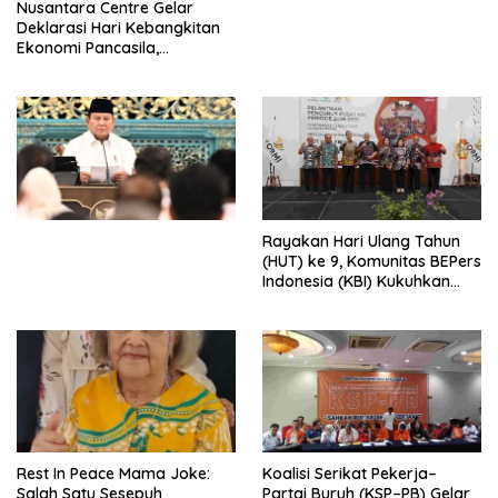
Nusantara Centre Gelar
Digital
Deklarasi Hari Kebangkitan
Ekonomi Pancasila,
Peluncuran Buku Soemitro
Djojohadikusumo Anti
Penjajahan (Pergolakan
Ekonomi Politik Indonesia) &
Simposium Nasional “Urgensi
Undang-Undang
Perekonomian Nasional dan
Kesejahteraan Sosial dalam
Menata Bangsa Menuju
Rayakan Hari Ulang Tahun
Indonesia Emas 2045”,
(HUT) ke 9, Komunitas BEPers
Indonesia (KBI) Kukuhkan
Pengurus Hasil Musyawarah
Nasional (Munas) Pertama,
Tema: “Penguatan dan
Pengembangan Organisasi
KBI yang Berbasis Riset di
seluruh Indonesia dan
Mancanegara”.
Rest In Peace Mama Joke:
Koalisi Serikat Pekerja–
Salah Satu Sesepuh
Partai Buruh (KSP–PB) Gelar