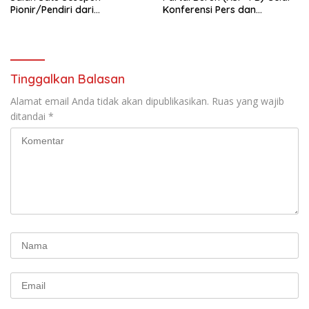
Pionir/Pendiri dari
Konferensi Pers dan
terbentuknya Gereja
Sarasehan: Menuntaskan
Protestan Soteria di
Perjuangan Koalisi Serikat
Indonesia Jemaat Pancaran
Pekerja–Partai Buruh untuk
Kasih Allah.
RUU Ketenagakerjaan Baru.
Tinggalkan Balasan
Alamat email Anda tidak akan dipublikasikan.
Ruas yang wajib
ditandai
*