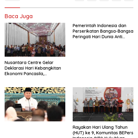
Baca Juga
Pemerintah Indonesia dan
Perserikatan Bangsa-Bangsa
Peringati Hari Dunia Anti
Perdagangan Orang 2026
dengan Komitmen Baru
untuk Memberantas
Perdagangan Orang di Era
Nusantara Centre Gelar
Digital
Deklarasi Hari Kebangkitan
Ekonomi Pancasila,
Peluncuran Buku Soemitro
Djojohadikusumo Anti
Penjajahan (Pergolakan
Ekonomi Politik Indonesia) &
Simposium Nasional “Urgensi
Undang-Undang
Perekonomian Nasional dan
Kesejahteraan Sosial dalam
Menata Bangsa Menuju
Rayakan Hari Ulang Tahun
Indonesia Emas 2045”,
(HUT) ke 9, Komunitas BEPers