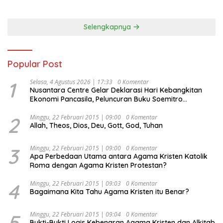
Selengkapnya
Popular Post
1
Selasa, 4 Agustus 2026 | 17:33
0 Komentar
Nusantara Centre Gelar Deklarasi Hari Kebangkitan
Ekonomi Pancasila, Peluncuran Buku Soemitro
Djojohadikusumo Anti Penjajahan (Pergolakan
Ekonomi Politik Indonesia) & Simposium Nasional
2
Minggu, 22 Februari 2015 | 09:00
0 Komentar
Allah, Theos, Dios, Deu, Gott, God, Tuhan
“Urgensi Undang-Undang Perekonomian Nasional dan
Kesejahteraan Sosial dalam Menata Bangsa Menuju
Indonesia Emas 2045”,
3
Minggu, 22 Februari 2015 | 09:00
0 Komentar
Apa Perbedaan Utama antara Agama Kristen Katolik
Roma dengan Agama Kristen Protestan?
4
Minggu, 22 Februari 2015 | 09:03
0 Komentar
Bagaimana Kita Tahu Agama Kristen itu Benar?
5
Minggu, 22 Februari 2015 | 09:04
0 Komentar
Bukti-Bukti Logis Kebenaran Agama Kristen dan Alkitab