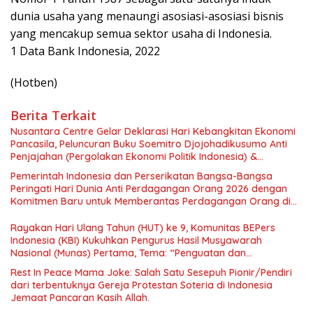
dunia usaha yang menaungi asosiasi-asosiasi bisnis
yang mencakup semua sektor usaha di Indonesia.
1 Data Bank Indonesia, 2022
(Hotben)
Berita Terkait
Nusantara Centre Gelar Deklarasi Hari Kebangkitan Ekonomi
Pancasila, Peluncuran Buku Soemitro Djojohadikusumo Anti
Penjajahan (Pergolakan Ekonomi Politik Indonesia) &
Simposium Nasional “Urgensi Undang-Undang Perekonomian
Pemerintah Indonesia dan Perserikatan Bangsa-Bangsa
Nasional dan Kesejahteraan Sosial dalam Menata Bangsa
Peringati Hari Dunia Anti Perdagangan Orang 2026 dengan
Menuju Indonesia Emas 2045”,
Komitmen Baru untuk Memberantas Perdagangan Orang di
Era Digital
Rayakan Hari Ulang Tahun (HUT) ke 9, Komunitas BEPers
Indonesia (KBI) Kukuhkan Pengurus Hasil Musyawarah
Nasional (Munas) Pertama, Tema: “Penguatan dan
Pengembangan Organisasi KBI yang Berbasis Riset di seluruh
Rest In Peace Mama Joke: Salah Satu Sesepuh Pionir/Pendiri
Indonesia dan Mancanegara”.
dari terbentuknya Gereja Protestan Soteria di Indonesia
Jemaat Pancaran Kasih Allah.