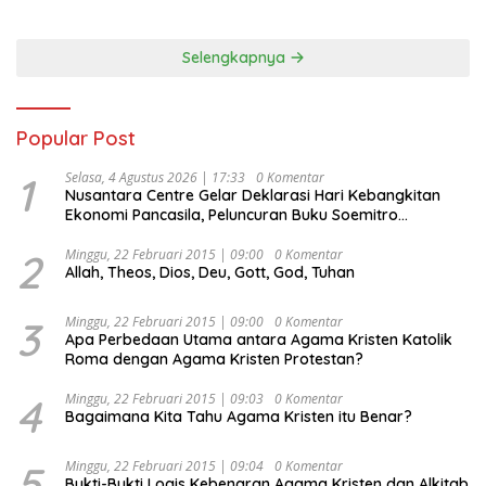
Selengkapnya
Popular Post
1
Selasa, 4 Agustus 2026 | 17:33
0 Komentar
Nusantara Centre Gelar Deklarasi Hari Kebangkitan
Ekonomi Pancasila, Peluncuran Buku Soemitro
Djojohadikusumo Anti Penjajahan (Pergolakan
Ekonomi Politik Indonesia) & Simposium Nasional
2
Minggu, 22 Februari 2015 | 09:00
0 Komentar
Allah, Theos, Dios, Deu, Gott, God, Tuhan
“Urgensi Undang-Undang Perekonomian Nasional dan
Kesejahteraan Sosial dalam Menata Bangsa Menuju
Indonesia Emas 2045”,
3
Minggu, 22 Februari 2015 | 09:00
0 Komentar
Apa Perbedaan Utama antara Agama Kristen Katolik
Roma dengan Agama Kristen Protestan?
4
Minggu, 22 Februari 2015 | 09:03
0 Komentar
Bagaimana Kita Tahu Agama Kristen itu Benar?
5
Minggu, 22 Februari 2015 | 09:04
0 Komentar
Bukti-Bukti Logis Kebenaran Agama Kristen dan Alkitab