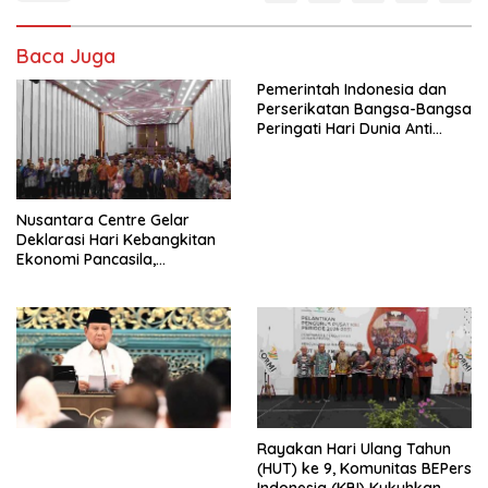
Baca Juga
Pemerintah Indonesia dan
Perserikatan Bangsa-Bangsa
Peringati Hari Dunia Anti
Perdagangan Orang 2026
dengan Komitmen Baru
untuk Memberantas
Perdagangan Orang di Era
Nusantara Centre Gelar
Digital
Deklarasi Hari Kebangkitan
Ekonomi Pancasila,
Peluncuran Buku Soemitro
Djojohadikusumo Anti
Penjajahan (Pergolakan
Ekonomi Politik Indonesia) &
Simposium Nasional “Urgensi
Undang-Undang
Perekonomian Nasional dan
Kesejahteraan Sosial dalam
Menata Bangsa Menuju
Rayakan Hari Ulang Tahun
Indonesia Emas 2045”,
(HUT) ke 9, Komunitas BEPers