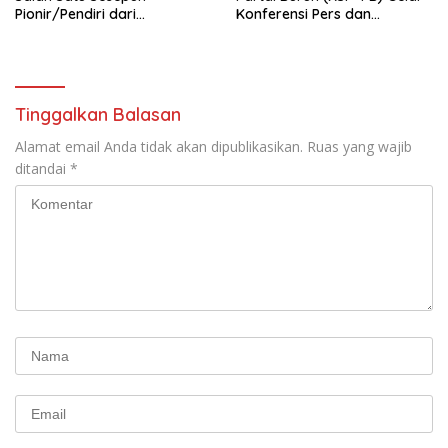
Pionir/Pendiri dari
Konferensi Pers dan
terbentuknya Gereja
Sarasehan: Menuntaskan
Protestan Soteria di
Perjuangan Koalisi Serikat
Indonesia Jemaat Pancaran
Pekerja–Partai Buruh untuk
Kasih Allah.
RUU Ketenagakerjaan Baru.
Tinggalkan Balasan
Alamat email Anda tidak akan dipublikasikan.
Ruas yang wajib
ditandai
*