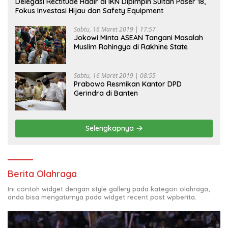
Delegasi Rectitude Hadir di IKN Dipimpin Sultan Paser 18,
Fokus Investasi Hijau dan Safety Equipment
Sabtu, 16 Maret 2019 | 17:57
Jokowi Minta ASEAN Tangani Masalah
Muslim Rohingya di Rakhine State
Sabtu, 16 Maret 2019 | 08:55
Prabowo Resmikan Kantor DPD
Gerindra di Banten
Selengkapnya
Berita Olahraga
Ini contoh widget dengan style gallery pada kategori olahraga,
anda bisa mengaturnya pada widget recent post wpberita.