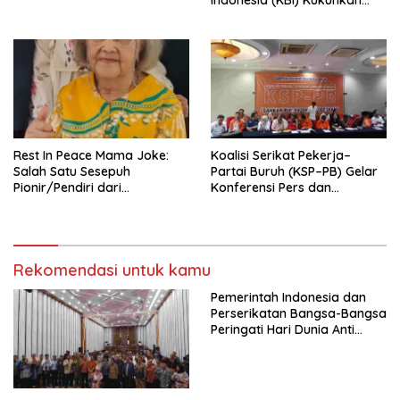
Indonesia (KBI) Kukuhkan
Pengurus Hasil Musyawarah
Nasional (Munas) Pertama,
Tema: “Penguatan dan
Pengembangan Organisasi
KBI yang Berbasis Riset di
seluruh Indonesia dan
Mancanegara”.
Rest In Peace Mama Joke:
Koalisi Serikat Pekerja–
Salah Satu Sesepuh
Partai Buruh (KSP–PB) Gelar
Pionir/Pendiri dari
Konferensi Pers dan
terbentuknya Gereja
Sarasehan: Menuntaskan
Protestan Soteria di
Perjuangan Koalisi Serikat
Indonesia Jemaat Pancaran
Pekerja–Partai Buruh untuk
Kasih Allah.
RUU Ketenagakerjaan Baru.
Rekomendasi untuk kamu
Pemerintah Indonesia dan
Perserikatan Bangsa-Bangsa
Peringati Hari Dunia Anti
Perdagangan Orang 2026
dengan Komitmen Baru
untuk Memberantas
Perdagangan Orang di Era