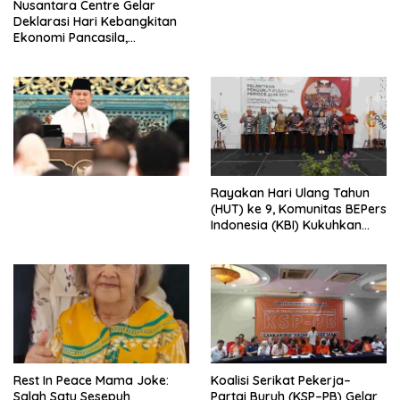
Nusantara Centre Gelar
Digital
Deklarasi Hari Kebangkitan
Ekonomi Pancasila,
Peluncuran Buku Soemitro
Djojohadikusumo Anti
Penjajahan (Pergolakan
Ekonomi Politik Indonesia) &
Simposium Nasional “Urgensi
Undang-Undang
Perekonomian Nasional dan
Kesejahteraan Sosial dalam
Menata Bangsa Menuju
Rayakan Hari Ulang Tahun
Indonesia Emas 2045”,
(HUT) ke 9, Komunitas BEPers
Indonesia (KBI) Kukuhkan
Pengurus Hasil Musyawarah
Nasional (Munas) Pertama,
Tema: “Penguatan dan
Pengembangan Organisasi
KBI yang Berbasis Riset di
seluruh Indonesia dan
Mancanegara”.
Rest In Peace Mama Joke:
Koalisi Serikat Pekerja–
Salah Satu Sesepuh
Partai Buruh (KSP–PB) Gelar