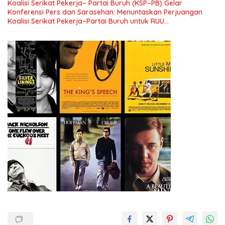
Koalisi Serikat Pekerja– Partai Buruh (KSP–PB) Gelar
Konferensi Pers dan Sarasehan: Menuntaskan Perjuangan
Koalisi Serikat Pekerja–Partai Buruh untuk RUU
Ketenagakerjaan Baru.