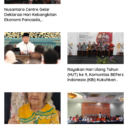
untuk Memberantas
Perdagangan Orang di Era
Nusantara Centre Gelar
Digital
Deklarasi Hari Kebangkitan
Ekonomi Pancasila,
Peluncuran Buku Soemitro
Djojohadikusumo Anti
Penjajahan (Pergolakan
Ekonomi Politik Indonesia) &
Simposium Nasional “Urgensi
Undang-Undang
Perekonomian Nasional dan
Kesejahteraan Sosial dalam
Menata Bangsa Menuju
Rayakan Hari Ulang Tahun
Indonesia Emas 2045”,
(HUT) ke 9, Komunitas BEPers
Indonesia (KBI) Kukuhkan
Pengurus Hasil Musyawarah
Nasional (Munas) Pertama,
Tema: “Penguatan dan
Pengembangan Organisasi
KBI yang Berbasis Riset di
seluruh Indonesia dan
Mancanegara”.