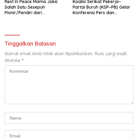
Rest In Peace Mama Joke:
Koalisi Serikat Pekerja–
Salah Satu Sesepuh
Partai Buruh (KSP–PB) Gelar
Pionir/Pendiri dari
Konferensi Pers dan
terbentuknya Gereja
Sarasehan: Menuntaskan
Protestan Soteria di
Perjuangan Koalisi Serikat
Indonesia Jemaat Pancaran
Pekerja–Partai Buruh untuk
Kasih Allah.
RUU Ketenagakerjaan Baru.
Tinggalkan Balasan
Alamat email Anda tidak akan dipublikasikan.
Ruas yang wajib
ditandai
*