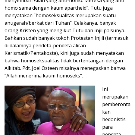
menyembah Allah yang anti-homo. Mereka yang anti
homo sama dengan kaum apartheid”. Tutu juga
menyatakan “homoseksualitas merupakan suatu
anugerah/berkat dari Tuhan”. Celakanya, banyak
orang Kristen yang mengikut Tutu dan Injil palsunya.
Bahkan sudah banyak tokoh Protestan Injili (termasuk
di dalamnya pendeta-pendeta aliran
Karismatik/Pentakosta), kini juga sudah menyatakan
bahwa homoseksualitas tidak bertentangan dengan
Alkitab. Pdt. Joel Osteen misalnya menegaskan bahwa
“Allah menerima kaum homoseks”.
Ini
merupakan
pemberonta
kan
hedonistis
para
pendeta,