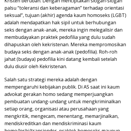
Kristen berubah. Dengan menciptakan slogan-slogan
palsu “toleransi dan keberagaman” terhadap orientasi
seksual”, tujuan (akhir) agenda kaum homoseks (LGBT)
adalah mendapatkan hak sipil untuk berhubungan
seks dengan anak-anak, mereka ingin melegalisir dan
membudayakan praktek pedofilia yang dulu sudah
dihapuskan oleh kekristenan. Mereka mempromosikan
budaya seks dengan anak-anak (pedofilia). Roh-roh
jahat (budaya) pedofilia kini datang kembali setelah
dulu diusir oleh Kekristenan.
Salah satu strategi mereka adalah dengan
mempengaruhi kebijakan publik. Di AS saat ini kaum
advokat gerakan homo sedang memperjuangkan
pembuatan undang-undang untuk mengkriminalkan
setiap orang, organisasi atau perusahaan yang
mengkritik, mengecam, menentang, memarjinalkan,
mendiskreditkan dan mendiskriminasi kaum
homo/lesbi/transjender, praktek homoseks maupun