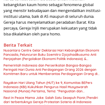
kebangkitan kaum homo sebagai fenomena global
yang menstir kebudayaan dan mengendalikan institusi-
institusi utama, baik di AS maupun di seluruh dunia.
Gereja harus menyelamatkan peradaban Barat. Kita
percaya, Gereja Injili merupakan kekuatan yang tidak
bisa dikalahkan oleh para homo.
Berita Terkait
Nusantara Centre Gelar Deklarasi Hari Kebangkitan Ekonomi
Pancasila, Peluncuran Buku Soemitro Djojohadikusumo Anti
Penjajahan (Pergolakan Ekonomi Politik Indonesia) &
Simposium Nasional “Urgensi Undang-Undang Perekonomian
Pemerintah Indonesia dan Perserikatan Bangsa-Bangsa
Nasional dan Kesejahteraan Sosial dalam Menata Bangsa
Peringati Hari Dunia Anti Perdagangan Orang 2026 dengan
Menuju Indonesia Emas 2045”,
Komitmen Baru untuk Memberantas Perdagangan Orang di
Era Digital
Rayakan Hari Ulang Tahun (HUT) ke 9, Komunitas BEPers
Indonesia (KBI) Kukuhkan Pengurus Hasil Musyawarah
Nasional (Munas) Pertama, Tema: “Penguatan dan
Pengembangan Organisasi KBI yang Berbasis Riset di seluruh
Rest In Peace Mama Joke: Salah Satu Sesepuh Pionir/Pendiri
Indonesia dan Mancanegara”.
dari terbentuknya Gereja Protestan Soteria di Indonesia