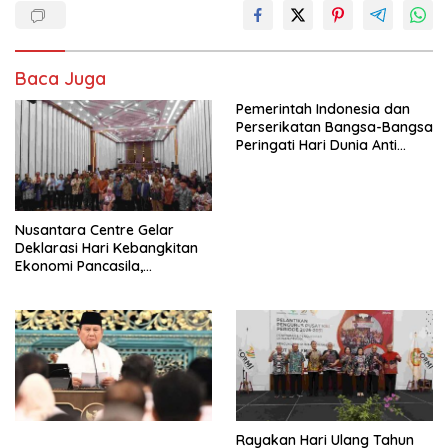
Baca Juga
Pemerintah Indonesia dan
Perserikatan Bangsa-Bangsa
Peringati Hari Dunia Anti
Perdagangan Orang 2026
dengan Komitmen Baru
untuk Memberantas
Perdagangan Orang di Era
Nusantara Centre Gelar
Digital
Deklarasi Hari Kebangkitan
Ekonomi Pancasila,
Peluncuran Buku Soemitro
Djojohadikusumo Anti
Penjajahan (Pergolakan
Ekonomi Politik Indonesia) &
Simposium Nasional “Urgensi
Undang-Undang
Perekonomian Nasional dan
Kesejahteraan Sosial dalam
Menata Bangsa Menuju
Rayakan Hari Ulang Tahun
Indonesia Emas 2045”,