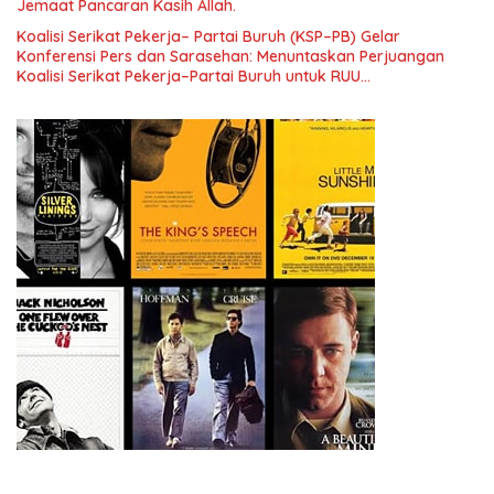
Jemaat Pancaran Kasih Allah.
Koalisi Serikat Pekerja– Partai Buruh (KSP–PB) Gelar
Konferensi Pers dan Sarasehan: Menuntaskan Perjuangan
Koalisi Serikat Pekerja–Partai Buruh untuk RUU
Ketenagakerjaan Baru.