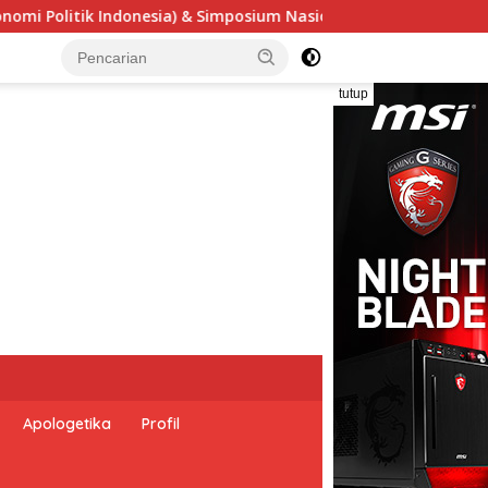
onal “Urgensi Undang-Undang Perekonomian Nasional dan Keseja
tutup
Apologetika
Profil