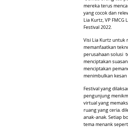
mereka terus mencar
yang cocok dan rel
Lia Kurtz, VP FMCG 
Festival 2022.
Visi Lia Kurtz untu
memanfaatkan teknol
perusahaan solusi te
menciptakan suasana 
menciptakan pemand
menimbulkan kesan 
Festival yang dilaks
pengunjung menikma
virtual yang memak
ruang yang ceria. d
anak-anak. Setiap b
tema menank sepert 