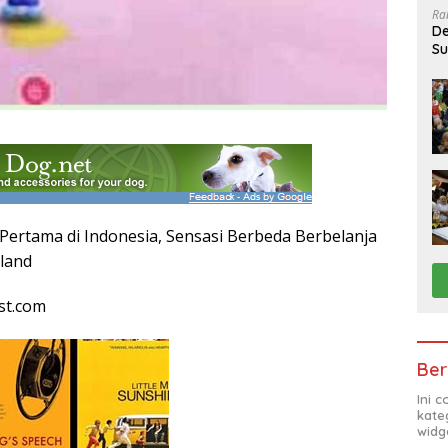
Ra
De
Su
Sa
 Pertama di Indonesia, Sensasi Berbeda Berbelanja
mland
st.com
Ber
Ini 
kate
widg