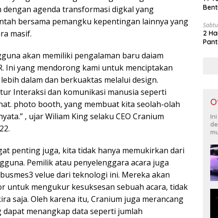
Bent
alan dengan agenda transformasi digkal yang
ntah bersama pemangku kepentingan lainnya yang
Sabtu
ara masif.
2 Ha
Pant
gguna akan memiliki pengalaman baru daiam
R. Ini yang mendorong kami untuk menciptakan
lebih dalam dan berkuaktas melalui design.
-fitur Interaksi dan komunikasi manusia seperti
O
chat. photo booth, yang membuat kita seolah-olah
yata.” , ujar Wiliam King selaku CEO Cranium
In
de
22.
mu
ngat penting juga, kita tidak hanya memukirkan dari
gguna. Pemilik atau penyelenggara acara juga
usmes3 velue dari teknologi ini. Mereka akan
or untuk mengukur kesuksesan sebuah acara, tidak
ira saja. Oleh karena itu, Cranium juga merancang
 dapat menangkap data seperti jumlah