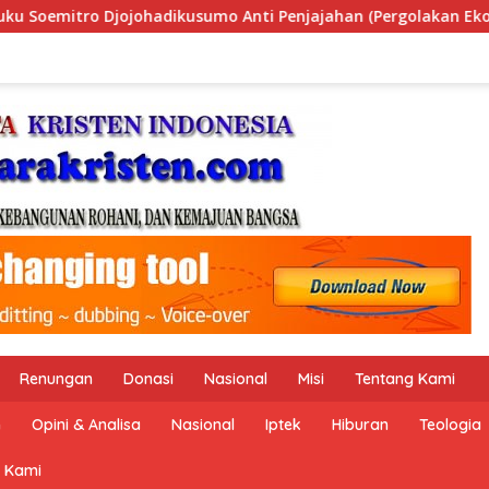
han (Pergolakan Ekonomi Politik Indonesia) & Simposium Nasi
Renungan
Donasi
Nasional
Misi
Tentang Kami
n
Opini & Analisa
Nasional
Iptek
Hiburan
Teologia
 Kami