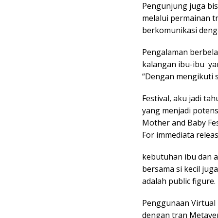
Pengunjung juga bis
melalui permainan tr
berkomunikasi denga
Pengalaman berbelan
kalangan ibu-ibu yan
“Dengan mengikuti 
Festival, aku jadi t
yang menjadi potensi
Mother and Baby Fest
For immediata relea
kebutuhan ibu dan a
bersama si kecil ju
adalah public figure.
Penggunaan Virtual R
dengan tran Metave