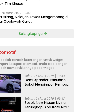
uk Tim Khusus
, 16 Maret 2019 | 08:22
ri Hilang, Nelayan Tewas Mengambang di
ai Cipalawah Garut
Selengkapnya
tomotif
i adalah contoh keterangan untuk widget
ngan kategori otomotif, anda bisa dengan
dah memasukkannya pada widget.
Sabtu, 16 Maret 2019 | 10:53
Demi Xpander, Mitsubishi
Bakal Mengimpor Kembali
Pajero Sport
Sabtu, 16 Maret 2019 | 09:43
Sosok New Nissan Livina
Terungkap, Apa Kata NMI?