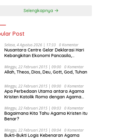
Selengkapnya
ular Post
Selasa, 4 Agustus 2026 | 17:33
0 Komentar
Nusantara Centre Gelar Deklarasi Hari
Kebangkitan Ekonomi Pancasila,
Peluncuran Buku Soemitro
Djojohadikusumo Anti Penjajahan
Minggu, 22 Februari 2015 | 09:00
0 Komentar
Allah, Theos, Dios, Deu, Gott, God, Tuhan
(Pergolakan Ekonomi Politik Indonesia) &
Simposium Nasional “Urgensi Undang-
Undang Perekonomian Nasional dan
Minggu, 22 Februari 2015 | 09:00
0 Komentar
Kesejahteraan Sosial dalam Menata
Apa Perbedaan Utama antara Agama
Bangsa Menuju Indonesia Emas 2045”,
Kristen Katolik Roma dengan Agama
Kristen Protestan?
Minggu, 22 Februari 2015 | 09:03
0 Komentar
Bagaimana Kita Tahu Agama Kristen itu
Benar?
Minggu, 22 Februari 2015 | 09:04
0 Komentar
Bukti-Bukti Logis Kebenaran Agama