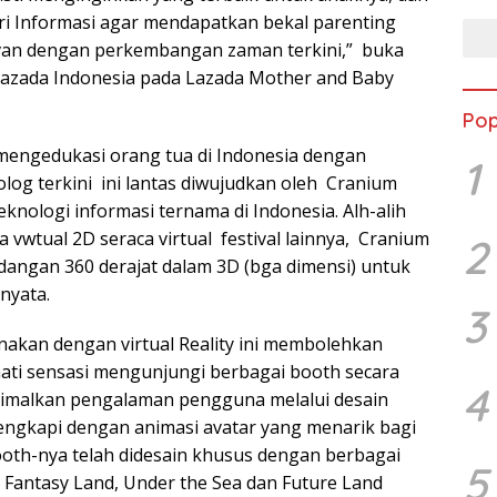
i Informasi agar mendapatkan bekal parenting
evan dengan perkembangan zaman terkini,” buka
Lazada Indonesia pada Lazada Mother and Baby
Pop
k mengedukasi orang tua di Indonesia dengan
1
og terkini ini lantas diwujudkan oleh Cranium
knologi informasi ternama di Indonesia. Alh-alih
vwtual 2D seraca virtual festival lainnya, Cranium
2
angan 360 derajat dalam 3D (bga dimensi) untuk
nyata.
3
anakan dengan virtual Reality ini membolehkan
ti sensasi mengunjungi berbagai booth secara
4
simalkan pengalaman pengguna melalui desain
ilengkapi dengan animasi avatar yang menarik bagi
ooth-nya telah didesain khusus dengan berbagai
5
Fantasy Land, Under the Sea dan Future Land