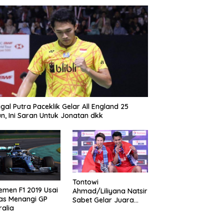
gal Putra Paceklik Gelar All England 25
n, Ini Saran Untuk Jonatan dkk
Tontowi
emen F1 2019 Usai
Ahmad/Liliyana Natsir
as Menangi GP
Sabet Gelar Juara
ralia
Dunia Kedua