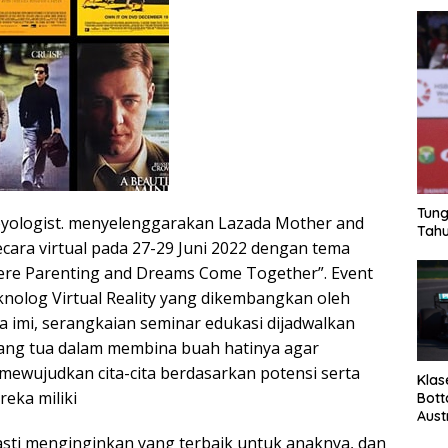
Tung
yologist. menyelenggarakan Lazada Mother and
Tahu
ecara virtual pada 27-29 Juni 2022 dengan tema
re Parenting and Dreams Come Together”. Event
nolog Virtual Reality yang dikembangkan oleh
a imi, serangkaian seminar edukasi dijadwalkan
ng tua dalam membina buah hatinya agar
ewujudkan cita-cita berdasarkan potensi serta
Klas
eka miliki
Bott
Aust
sti menginginkan yang terbaik untuk anaknya, dan