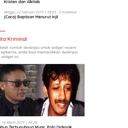
Kristen dan Alkitab
Minggu, 22 Februari 2015 | 09:05
0 Komentar
(Cara) Baptisan Menurut Injil
ita Kriminal
adalah contoh deskripsi untuk widget recent
 wpberita, anda bisa memasukkan deskripsi
 widget ini.
, 16 Maret 2019 | 08:28
ahun Terbunuhnya Munir, Polri Didesak