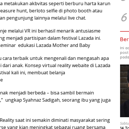
a metakukan akbvitas seperti berburu harta karun
easure hunt, berloto selfie di photo booth atau
6
n pengunjung lainnya melalui live chat.
je melalui VR ini berhasil menarik antusiasme
g menjadi partisipan dalam festival Lazada ini.
Ber
seminar edukasi Lazada Mother and Baby
Ini 
post
pada
ahu cara terbaik untuk mengenali dan mengasah apa
 dari anak. Konsep virtual reality webaite di Lazada
ival kali ini, membuat belanja
se
nak menjadi berbeda – bisa sambil bermain
ga,” ungkap Syahnaz Sadigah, seorang ibu yang juga
eality saat ini semakin diminati masyarakat sering
Sabtu
rse yang kian meningkat sebagai ruang bersama
14 T