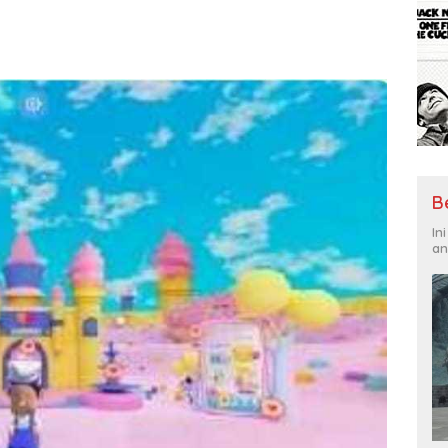
B
In
an