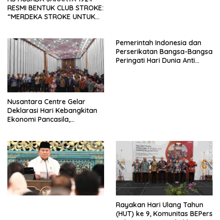
RESMI BENTUK CLUB STROKE:
“MERDEKA STROKE UNTUK
HIDUP LEBIH BERMAKNA”
Pemerintah Indonesia dan
Perserikatan Bangsa-Bangsa
Peringati Hari Dunia Anti
Perdagangan Orang 2026
dengan Komitmen Baru
untuk Memberantas
Perdagangan Orang di Era
Nusantara Centre Gelar
Digital
Deklarasi Hari Kebangkitan
Ekonomi Pancasila,
Peluncuran Buku Soemitro
Djojohadikusumo Anti
Penjajahan (Pergolakan
Ekonomi Politik Indonesia) &
Simposium Nasional “Urgensi
Undang-Undang
Perekonomian Nasional dan
Kesejahteraan Sosial dalam
Menata Bangsa Menuju
Rayakan Hari Ulang Tahun
Indonesia Emas 2045”,
(HUT) ke 9, Komunitas BEPers