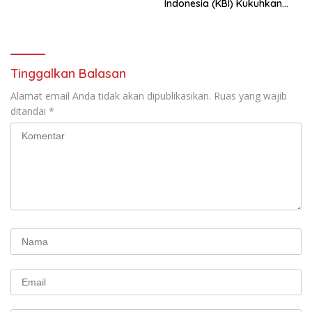
Indonesia (KBI) Kukuhkan
Pengurus Hasil Musyawarah
Nasional (Munas) Pertama,
Tema: “Penguatan dan
Pengembangan Organisasi
KBI yang Berbasis Riset di
Tinggalkan Balasan
seluruh Indonesia dan
Mancanegara”.
Alamat email Anda tidak akan dipublikasikan.
Ruas yang wajib
ditandai
*