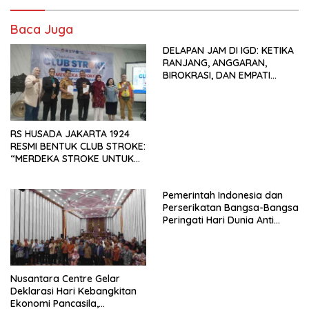
Baca Juga
DELAPAN JAM DI IGD: KETIKA
RANJANG, ANGGARAN,
BIROKRASI, DAN EMPATI
SAMA-SAMA MENIPIS
RS HUSADA JAKARTA 1924
RESMI BENTUK CLUB STROKE:
“MERDEKA STROKE UNTUK
HIDUP LEBIH BERMAKNA”
Pemerintah Indonesia dan
Perserikatan Bangsa-Bangsa
Peringati Hari Dunia Anti
Perdagangan Orang 2026
dengan Komitmen Baru
untuk Memberantas
Perdagangan Orang di Era
Nusantara Centre Gelar
Digital
Deklarasi Hari Kebangkitan
Ekonomi Pancasila,