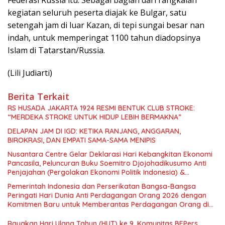
Federasi Russia itu. Sebagai bagian dari rangkaian
kegiatan seluruh peserta diajak ke Bulgar, satu
setengah jam di luar Kazan, di tepi sungai besar nan
indah, untuk memperingat 1100 tahun diadopsinya
Islam di Tatarstan/Russia.
(Lili Judiarti)
Berita Terkait
RS HUSADA JAKARTA 1924 RESMI BENTUK CLUB STROKE:
“MERDEKA STROKE UNTUK HIDUP LEBIH BERMAKNA”
DELAPAN JAM DI IGD: KETIKA RANJANG, ANGGARAN,
BIROKRASI, DAN EMPATI SAMA-SAMA MENIPIS
Nusantara Centre Gelar Deklarasi Hari Kebangkitan Ekonomi
Pancasila, Peluncuran Buku Soemitro Djojohadikusumo Anti
Penjajahan (Pergolakan Ekonomi Politik Indonesia) &
Simposium Nasional “Urgensi Undang-Undang Perekonomian
Pemerintah Indonesia dan Perserikatan Bangsa-Bangsa
Nasional dan Kesejahteraan Sosial dalam Menata Bangsa
Peringati Hari Dunia Anti Perdagangan Orang 2026 dengan
Menuju Indonesia Emas 2045”,
Komitmen Baru untuk Memberantas Perdagangan Orang di
Era Digital
Rayakan Hari Ulang Tahun (HUT) ke 9, Komunitas BEPers