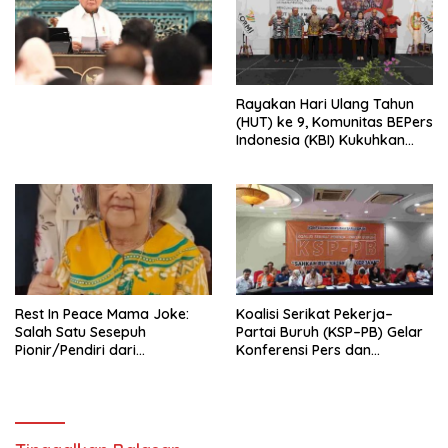
Ekonomi Politik Indonesia) &
Simposium Nasional “Urgensi
Undang-Undang
Perekonomian Nasional dan
Kesejahteraan Sosial dalam
Menata Bangsa Menuju
Rayakan Hari Ulang Tahun
Indonesia Emas 2045”,
(HUT) ke 9, Komunitas BEPers
Indonesia (KBI) Kukuhkan
Pengurus Hasil Musyawarah
Nasional (Munas) Pertama,
Tema: “Penguatan dan
Pengembangan Organisasi
KBI yang Berbasis Riset di
seluruh Indonesia dan
Mancanegara”.
Rest In Peace Mama Joke:
Koalisi Serikat Pekerja–
Salah Satu Sesepuh
Partai Buruh (KSP–PB) Gelar
Pionir/Pendiri dari
Konferensi Pers dan
terbentuknya Gereja
Sarasehan: Menuntaskan
Protestan Soteria di
Perjuangan Koalisi Serikat
Indonesia Jemaat Pancaran
Pekerja–Partai Buruh untuk
Kasih Allah.
RUU Ketenagakerjaan Baru.