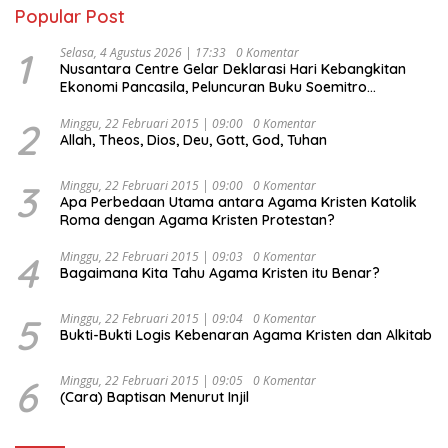
Popular Post
1
Selasa, 4 Agustus 2026 | 17:33
0 Komentar
Nusantara Centre Gelar Deklarasi Hari Kebangkitan
Ekonomi Pancasila, Peluncuran Buku Soemitro
Djojohadikusumo Anti Penjajahan (Pergolakan
Ekonomi Politik Indonesia) & Simposium Nasional
2
Minggu, 22 Februari 2015 | 09:00
0 Komentar
Allah, Theos, Dios, Deu, Gott, God, Tuhan
“Urgensi Undang-Undang Perekonomian Nasional dan
Kesejahteraan Sosial dalam Menata Bangsa Menuju
Indonesia Emas 2045”,
3
Minggu, 22 Februari 2015 | 09:00
0 Komentar
Apa Perbedaan Utama antara Agama Kristen Katolik
Roma dengan Agama Kristen Protestan?
4
Minggu, 22 Februari 2015 | 09:03
0 Komentar
Bagaimana Kita Tahu Agama Kristen itu Benar?
5
Minggu, 22 Februari 2015 | 09:04
0 Komentar
Bukti-Bukti Logis Kebenaran Agama Kristen dan Alkitab
6
Minggu, 22 Februari 2015 | 09:05
0 Komentar
(Cara) Baptisan Menurut Injil