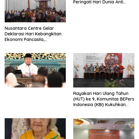
Peringati Hari Dunia Anti
Perdagangan Orang 2026
dengan Komitmen Baru
untuk Memberantas
Perdagangan Orang di Era
Nusantara Centre Gelar
Digital
Deklarasi Hari Kebangkitan
Ekonomi Pancasila,
Peluncuran Buku Soemitro
Djojohadikusumo Anti
Penjajahan (Pergolakan
Ekonomi Politik Indonesia) &
Simposium Nasional “Urgensi
Undang-Undang
Perekonomian Nasional dan
Kesejahteraan Sosial dalam
Menata Bangsa Menuju
Rayakan Hari Ulang Tahun
Indonesia Emas 2045”,
(HUT) ke 9, Komunitas BEPers
Indonesia (KBI) Kukuhkan
Pengurus Hasil Musyawarah
Nasional (Munas) Pertama,
Tema: “Penguatan dan
Pengembangan Organisasi
KBI yang Berbasis Riset di
seluruh Indonesia dan