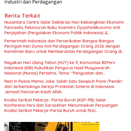
Industri dan Perdagangan
Berita Terkait
Nusantara Centre Gelar Deklarasi Hari Kebangkitan Ekonomi
Pancasila, Peluncuran Buku Soemitro Djojohadikusumo Anti
Penjajahan (Pergolakan Ekonomi Politik Indonesia) &
Simposium Nasional “Urgensi Undang-Undang Perekonomian
Pemerintah Indonesia dan Perserikatan Bangsa-Bangsa
Nasional dan Kesejahteraan Sosial dalam Menata Bangsa
Peringati Hari Dunia Anti Perdagangan Orang 2026 dengan
Menuju Indonesia Emas 2045”,
Komitmen Baru untuk Memberantas Perdagangan Orang di
Era Digital
Rayakan Hari Ulang Tahun (HUT) ke 9, Komunitas BEPers
Indonesia (KBI) Kukuhkan Pengurus Hasil Musyawarah
Nasional (Munas) Pertama, Tema: “Penguatan dan
Pengembangan Organisasi KBI yang Berbasis Riset di seluruh
Rest In Peace Mama Joke: Salah Satu Sesepuh Pionir/Pendiri
Indonesia dan Mancanegara”.
dari terbentuknya Gereja Protestan Soteria di Indonesia
Jemaat Pancaran Kasih Allah.
Koalisi Serikat Pekerja– Partai Buruh (KSP–PB) Gelar
Konferensi Pers dan Sarasehan: Menuntaskan Perjuangan
Koalisi Serikat Pekerja–Partai Buruh untuk RUU
Ketenagakerjaan Baru.