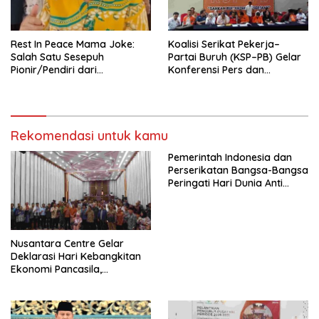
Mancanegara”.
Rest In Peace Mama Joke:
Koalisi Serikat Pekerja–
Salah Satu Sesepuh
Partai Buruh (KSP–PB) Gelar
Pionir/Pendiri dari
Konferensi Pers dan
terbentuknya Gereja
Sarasehan: Menuntaskan
Protestan Soteria di
Perjuangan Koalisi Serikat
Indonesia Jemaat Pancaran
Pekerja–Partai Buruh untuk
Kasih Allah.
RUU Ketenagakerjaan Baru.
Rekomendasi untuk kamu
Pemerintah Indonesia dan
Perserikatan Bangsa-Bangsa
Peringati Hari Dunia Anti
Perdagangan Orang 2026
dengan Komitmen Baru
untuk Memberantas
Perdagangan Orang di Era
Nusantara Centre Gelar
Digital
Deklarasi Hari Kebangkitan
Ekonomi Pancasila,
Peluncuran Buku Soemitro
Djojohadikusumo Anti
Penjajahan (Pergolakan