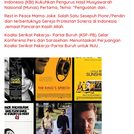
Indonesia (KBI) Kukuhkan Pengurus Hasil Musyawarah
Nasional (Munas) Pertama, Tema: “Penguatan dan
Pengembangan Organisasi KBI yang Berbasis Riset di seluruh
Rest In Peace Mama Joke: Salah Satu Sesepuh Pionir/Pendiri
Indonesia dan Mancanegara”.
dari terbentuknya Gereja Protestan Soteria di Indonesia
Jemaat Pancaran Kasih Allah.
Koalisi Serikat Pekerja– Partai Buruh (KSP–PB) Gelar
Konferensi Pers dan Sarasehan: Menuntaskan Perjuangan
Koalisi Serikat Pekerja–Partai Buruh untuk RUU
Ketenagakerjaan Baru.