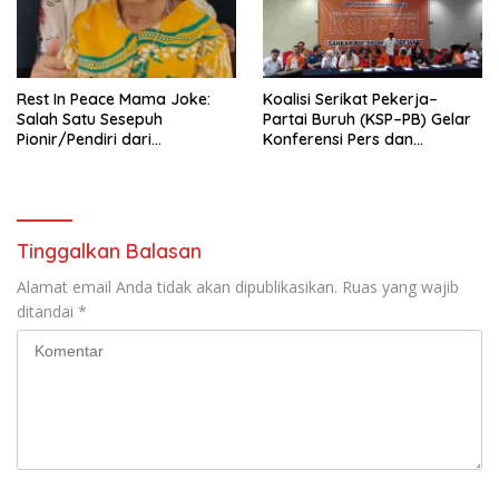
KBI yang Berbasis Riset di
seluruh Indonesia dan
Mancanegara”.
Rest In Peace Mama Joke:
Koalisi Serikat Pekerja–
Salah Satu Sesepuh
Partai Buruh (KSP–PB) Gelar
Pionir/Pendiri dari
Konferensi Pers dan
terbentuknya Gereja
Sarasehan: Menuntaskan
Protestan Soteria di
Perjuangan Koalisi Serikat
Indonesia Jemaat Pancaran
Pekerja–Partai Buruh untuk
Kasih Allah.
RUU Ketenagakerjaan Baru.
Tinggalkan Balasan
Alamat email Anda tidak akan dipublikasikan.
Ruas yang wajib
ditandai
*