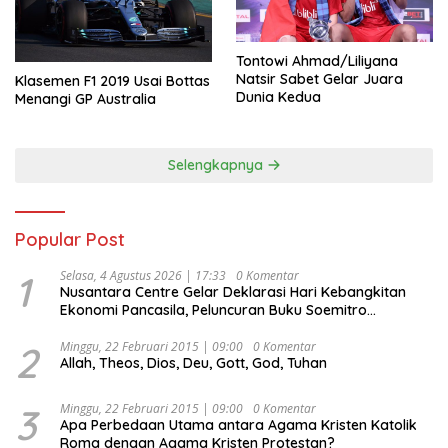
Tontowi Ahmad/Liliyana
Natsir Sabet Gelar Juara
Klasemen F1 2019 Usai Bottas
Dunia Kedua
Menangi GP Australia
Selengkapnya
Popular Post
1
Selasa, 4 Agustus 2026 | 17:33
0 Komentar
Nusantara Centre Gelar Deklarasi Hari Kebangkitan
Ekonomi Pancasila, Peluncuran Buku Soemitro
Djojohadikusumo Anti Penjajahan (Pergolakan
Ekonomi Politik Indonesia) & Simposium Nasional
2
Minggu, 22 Februari 2015 | 09:00
0 Komentar
Allah, Theos, Dios, Deu, Gott, God, Tuhan
“Urgensi Undang-Undang Perekonomian Nasional dan
Kesejahteraan Sosial dalam Menata Bangsa Menuju
Indonesia Emas 2045”,
3
Minggu, 22 Februari 2015 | 09:00
0 Komentar
Apa Perbedaan Utama antara Agama Kristen Katolik
Roma dengan Agama Kristen Protestan?