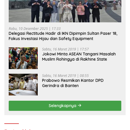
Rabu, 10 Desember 2025 | 17:33
Delegasi Rectitude Hadir di IKN Dipimpin Sultan Paser 18,
Fokus Investasi Hijau dan Safety Equipment
Sabtu, 16 Maret 2019 | 17:57
Jokowi Minta ASEAN Tangani Masalah
Muslim Rohingya di Rakhine State
Sabtu, 16 Maret 2019 | 08:55
Prabowo Resmikan Kantor DPD
Gerindra di Banten
Selengkapnya