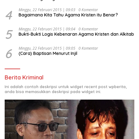
4
Minggu, 22 Februari 2015 | 09:03
0 Komentar
Bagaimana Kita Tahu Agama Kristen itu Benar?
5
Minggu, 22 Februari 2015 | 09:04
0 Komentar
Bukti-Bukti Logis Kebenaran Agama Kristen dan Alkitab
6
Minggu, 22 Februari 2015 | 09:05
0 Komentar
(Cara) Baptisan Menurut Injil
Berita Kriminal
Ini adalah contoh deskripsi untuk widget recent post wpberita,
anda bisa memasukkan deskripsi pada widget ini.