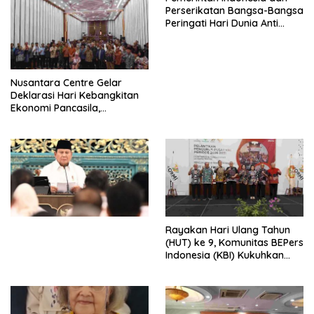
Perserikatan Bangsa-Bangsa
Peringati Hari Dunia Anti
Perdagangan Orang 2026
dengan Komitmen Baru
untuk Memberantas
Perdagangan Orang di Era
Nusantara Centre Gelar
Digital
Deklarasi Hari Kebangkitan
Ekonomi Pancasila,
Peluncuran Buku Soemitro
Djojohadikusumo Anti
Penjajahan (Pergolakan
Ekonomi Politik Indonesia) &
Simposium Nasional “Urgensi
Undang-Undang
Perekonomian Nasional dan
Kesejahteraan Sosial dalam
Menata Bangsa Menuju
Rayakan Hari Ulang Tahun
Indonesia Emas 2045”,
(HUT) ke 9, Komunitas BEPers
Indonesia (KBI) Kukuhkan
Pengurus Hasil Musyawarah
Nasional (Munas) Pertama,
Tema: “Penguatan dan
Pengembangan Organisasi