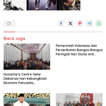
Baca Juga
Pemerintah Indonesia dan
Perserikatan Bangsa-Bangsa
Peringati Hari Dunia Anti
Perdagangan Orang 2026
dengan Komitmen Baru
untuk Memberantas
Perdagangan Orang di Era
Nusantara Centre Gelar
Digital
Deklarasi Hari Kebangkitan
Ekonomi Pancasila,
Peluncuran Buku Soemitro
Djojohadikusumo Anti
Penjajahan (Pergolakan
Ekonomi Politik Indonesia) &
Simposium Nasional “Urgensi