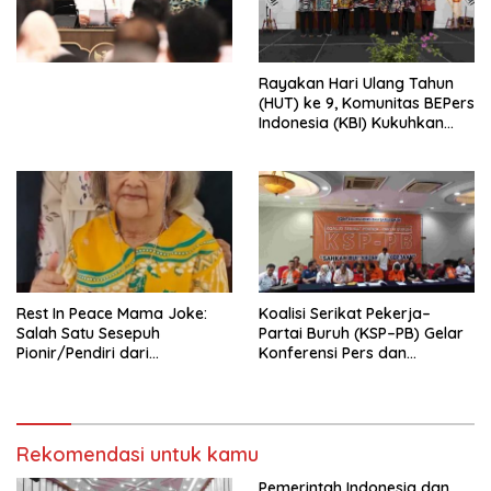
Undang-Undang
Perekonomian Nasional dan
Kesejahteraan Sosial dalam
Menata Bangsa Menuju
Rayakan Hari Ulang Tahun
Indonesia Emas 2045”,
(HUT) ke 9, Komunitas BEPers
Indonesia (KBI) Kukuhkan
Pengurus Hasil Musyawarah
Nasional (Munas) Pertama,
Tema: “Penguatan dan
Pengembangan Organisasi
KBI yang Berbasis Riset di
seluruh Indonesia dan
Mancanegara”.
Rest In Peace Mama Joke:
Koalisi Serikat Pekerja–
Salah Satu Sesepuh
Partai Buruh (KSP–PB) Gelar
Pionir/Pendiri dari
Konferensi Pers dan
terbentuknya Gereja
Sarasehan: Menuntaskan
Protestan Soteria di
Perjuangan Koalisi Serikat
Indonesia Jemaat Pancaran
Pekerja–Partai Buruh untuk
Kasih Allah.
RUU Ketenagakerjaan Baru.
Rekomendasi untuk kamu
Pemerintah Indonesia dan