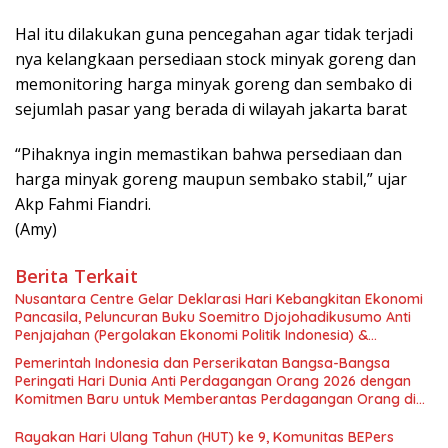
Hal itu dilakukan guna pencegahan agar tidak terjadi
nya kelangkaan persediaan stock minyak goreng dan
memonitoring harga minyak goreng dan sembako di
sejumlah pasar yang berada di wilayah jakarta barat
“Pihaknya ingin memastikan bahwa persediaan dan
harga minyak goreng maupun sembako stabil,” ujar
Akp Fahmi Fiandri.
(Amy)
Berita Terkait
Nusantara Centre Gelar Deklarasi Hari Kebangkitan Ekonomi
Pancasila, Peluncuran Buku Soemitro Djojohadikusumo Anti
Penjajahan (Pergolakan Ekonomi Politik Indonesia) &
Simposium Nasional “Urgensi Undang-Undang Perekonomian
Pemerintah Indonesia dan Perserikatan Bangsa-Bangsa
Nasional dan Kesejahteraan Sosial dalam Menata Bangsa
Peringati Hari Dunia Anti Perdagangan Orang 2026 dengan
Menuju Indonesia Emas 2045”,
Komitmen Baru untuk Memberantas Perdagangan Orang di
Era Digital
Rayakan Hari Ulang Tahun (HUT) ke 9, Komunitas BEPers