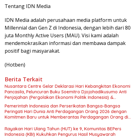
Tentang IDN Media
IDN Media adalah perusahaan media platform untuk
Millennial dan Gen Z di Indonesia, dengan lebih dari 80
juta Monthly Active Users (MAU). Visi kami adalah
mendemokrasikan informasi dan membawa dampak
positif bagi masyarakat.
(Hotben)
Berita Terkait
Nusantara Centre Gelar Deklarasi Hari Kebangkitan Ekonomi
Pancasila, Peluncuran Buku Soemitro Djojohadikusumo Anti
Penjajahan (Pergolakan Ekonomi Politik Indonesia) &
Simposium Nasional “Urgensi Undang-Undang Perekonomian
Pemerintah Indonesia dan Perserikatan Bangsa-Bangsa
Nasional dan Kesejahteraan Sosial dalam Menata Bangsa
Peringati Hari Dunia Anti Perdagangan Orang 2026 dengan
Menuju Indonesia Emas 2045”,
Komitmen Baru untuk Memberantas Perdagangan Orang di
Era Digital
Rayakan Hari Ulang Tahun (HUT) ke 9, Komunitas BEPers
Indonesia (KBI) Kukuhkan Pengurus Hasil Musyawarah