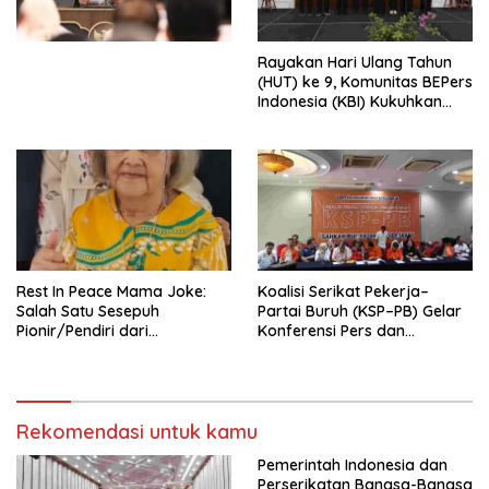
Perekonomian Nasional dan
Kesejahteraan Sosial dalam
Menata Bangsa Menuju
Rayakan Hari Ulang Tahun
Indonesia Emas 2045”,
(HUT) ke 9, Komunitas BEPers
Indonesia (KBI) Kukuhkan
Pengurus Hasil Musyawarah
Nasional (Munas) Pertama,
Tema: “Penguatan dan
Pengembangan Organisasi
KBI yang Berbasis Riset di
seluruh Indonesia dan
Mancanegara”.
Rest In Peace Mama Joke:
Koalisi Serikat Pekerja–
Salah Satu Sesepuh
Partai Buruh (KSP–PB) Gelar
Pionir/Pendiri dari
Konferensi Pers dan
terbentuknya Gereja
Sarasehan: Menuntaskan
Protestan Soteria di
Perjuangan Koalisi Serikat
Indonesia Jemaat Pancaran
Pekerja–Partai Buruh untuk
Kasih Allah.
RUU Ketenagakerjaan Baru.
Rekomendasi untuk kamu
Pemerintah Indonesia dan
Perserikatan Bangsa-Bangsa