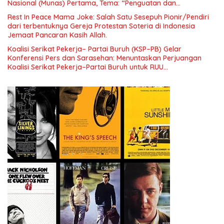
Nasional (Munas) Pertama, Tema: “Penguatan dan
Pengembangan Organisasi KBI yang Berbasis Riset di seluruh
Rest In Peace Mama Joke: Salah Satu Sesepuh Pionir/Pendiri
Indonesia dan Mancanegara”.
dari terbentuknya Gereja Protestan Soteria di Indonesia
Jemaat Pancaran Kasih Allah.
Koalisi Serikat Pekerja– Partai Buruh (KSP–PB) Gelar
Konferensi Pers dan Sarasehan: Menuntaskan Perjuangan
Koalisi Serikat Pekerja–Partai Buruh untuk RUU
Ketenagakerjaan Baru.