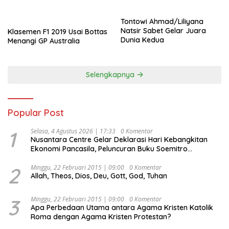
Tontowi Ahmad/Liliyana
Natsir Sabet Gelar Juara
Klasemen F1 2019 Usai Bottas
Dunia Kedua
Menangi GP Australia
Selengkapnya
Popular Post
1
Selasa, 4 Agustus 2026 | 17:33
0 Komentar
Nusantara Centre Gelar Deklarasi Hari Kebangkitan
Ekonomi Pancasila, Peluncuran Buku Soemitro
Djojohadikusumo Anti Penjajahan (Pergolakan
Ekonomi Politik Indonesia) & Simposium Nasional
2
Minggu, 22 Februari 2015 | 09:00
0 Komentar
Allah, Theos, Dios, Deu, Gott, God, Tuhan
“Urgensi Undang-Undang Perekonomian Nasional dan
Kesejahteraan Sosial dalam Menata Bangsa Menuju
Indonesia Emas 2045”,
3
Minggu, 22 Februari 2015 | 09:00
0 Komentar
Apa Perbedaan Utama antara Agama Kristen Katolik
Roma dengan Agama Kristen Protestan?