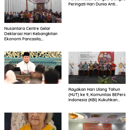
Peringati Hari Dunia Anti
Perdagangan Orang 2026
dengan Komitmen Baru
untuk Memberantas
Perdagangan Orang di Era
Nusantara Centre Gelar
Digital
Deklarasi Hari Kebangkitan
Ekonomi Pancasila,
Peluncuran Buku Soemitro
Djojohadikusumo Anti
Penjajahan (Pergolakan
Ekonomi Politik Indonesia) &
Simposium Nasional “Urgensi
Undang-Undang
Perekonomian Nasional dan
Kesejahteraan Sosial dalam
Menata Bangsa Menuju
Rayakan Hari Ulang Tahun
Indonesia Emas 2045”,
(HUT) ke 9, Komunitas BEPers
Indonesia (KBI) Kukuhkan
Pengurus Hasil Musyawarah
Nasional (Munas) Pertama,
Tema: “Penguatan dan
Pengembangan Organisasi
KBI yang Berbasis Riset di