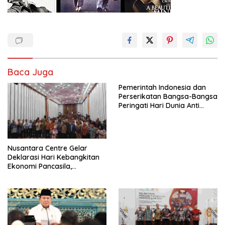
Baca Juga
Pemerintah Indonesia dan
Perserikatan Bangsa-Bangsa
Peringati Hari Dunia Anti
Perdagangan Orang 2026
dengan Komitmen Baru
untuk Memberantas
Perdagangan Orang di Era
Nusantara Centre Gelar
Digital
Deklarasi Hari Kebangkitan
Ekonomi Pancasila,
Peluncuran Buku Soemitro
Djojohadikusumo Anti
Penjajahan (Pergolakan
Ekonomi Politik Indonesia) &
Simposium Nasional “Urgensi
Undang-Undang