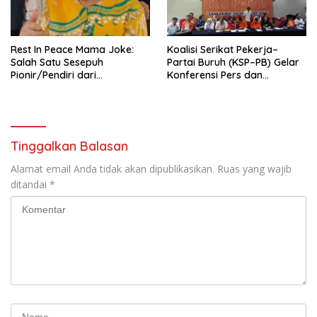
seluruh Indonesia dan
Mancanegara”.
Rest In Peace Mama Joke:
Koalisi Serikat Pekerja–
Salah Satu Sesepuh
Partai Buruh (KSP–PB) Gelar
Pionir/Pendiri dari
Konferensi Pers dan
terbentuknya Gereja
Sarasehan: Menuntaskan
Protestan Soteria di
Perjuangan Koalisi Serikat
Indonesia Jemaat Pancaran
Pekerja–Partai Buruh untuk
Kasih Allah.
RUU Ketenagakerjaan Baru.
Tinggalkan Balasan
Alamat email Anda tidak akan dipublikasikan.
Ruas yang wajib
ditandai
*