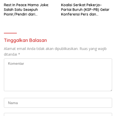
Rest In Peace Mama Joke:
Koalisi Serikat Pekerja–
Salah Satu Sesepuh
Partai Buruh (KSP–PB) Gelar
Pionir/Pendiri dari
Konferensi Pers dan
terbentuknya Gereja
Sarasehan: Menuntaskan
Protestan Soteria di
Perjuangan Koalisi Serikat
Indonesia Jemaat Pancaran
Pekerja–Partai Buruh untuk
Kasih Allah.
RUU Ketenagakerjaan Baru.
Tinggalkan Balasan
Alamat email Anda tidak akan dipublikasikan.
Ruas yang wajib
ditandai
*