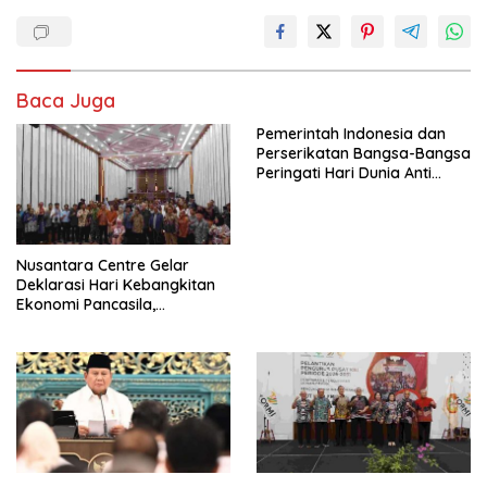
Baca Juga
Pemerintah Indonesia dan
Perserikatan Bangsa-Bangsa
Peringati Hari Dunia Anti
Perdagangan Orang 2026
dengan Komitmen Baru
untuk Memberantas
Perdagangan Orang di Era
Nusantara Centre Gelar
Digital
Deklarasi Hari Kebangkitan
Ekonomi Pancasila,
Peluncuran Buku Soemitro
Djojohadikusumo Anti
Penjajahan (Pergolakan
Ekonomi Politik Indonesia) &
Simposium Nasional “Urgensi
Undang-Undang
Perekonomian Nasional dan
Kesejahteraan Sosial dalam
Menata Bangsa Menuju