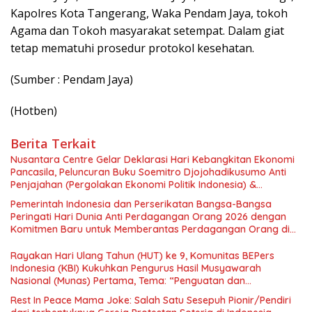
Kapolres Kota Tangerang, Waka Pendam Jaya, tokoh
Agama dan Tokoh masyarakat setempat. Dalam giat
tetap mematuhi prosedur protokol kesehatan.
(Sumber : Pendam Jaya)
(Hotben)
Berita Terkait
Nusantara Centre Gelar Deklarasi Hari Kebangkitan Ekonomi
Pancasila, Peluncuran Buku Soemitro Djojohadikusumo Anti
Penjajahan (Pergolakan Ekonomi Politik Indonesia) &
Simposium Nasional “Urgensi Undang-Undang Perekonomian
Pemerintah Indonesia dan Perserikatan Bangsa-Bangsa
Nasional dan Kesejahteraan Sosial dalam Menata Bangsa
Peringati Hari Dunia Anti Perdagangan Orang 2026 dengan
Menuju Indonesia Emas 2045”,
Komitmen Baru untuk Memberantas Perdagangan Orang di
Era Digital
Rayakan Hari Ulang Tahun (HUT) ke 9, Komunitas BEPers
Indonesia (KBI) Kukuhkan Pengurus Hasil Musyawarah
Nasional (Munas) Pertama, Tema: “Penguatan dan
Pengembangan Organisasi KBI yang Berbasis Riset di seluruh
Rest In Peace Mama Joke: Salah Satu Sesepuh Pionir/Pendiri
Indonesia dan Mancanegara”.