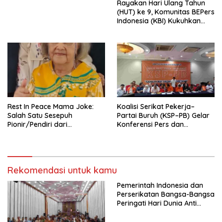
Rayakan Hari Ulang Tahun
Indonesia Emas 2045”,
(HUT) ke 9, Komunitas BEPers
Indonesia (KBI) Kukuhkan
Pengurus Hasil Musyawarah
Nasional (Munas) Pertama,
Tema: “Penguatan dan
Pengembangan Organisasi
KBI yang Berbasis Riset di
seluruh Indonesia dan
Mancanegara”.
Rest In Peace Mama Joke:
Koalisi Serikat Pekerja–
Salah Satu Sesepuh
Partai Buruh (KSP–PB) Gelar
Pionir/Pendiri dari
Konferensi Pers dan
terbentuknya Gereja
Sarasehan: Menuntaskan
Protestan Soteria di
Perjuangan Koalisi Serikat
Indonesia Jemaat Pancaran
Pekerja–Partai Buruh untuk
Kasih Allah.
RUU Ketenagakerjaan Baru.
Rekomendasi untuk kamu
Pemerintah Indonesia dan
Perserikatan Bangsa-Bangsa
Peringati Hari Dunia Anti
Perdagangan Orang 2026
dengan Komitmen Baru