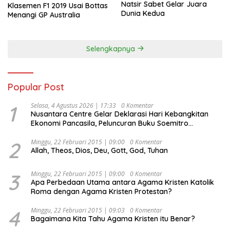
Natsir Sabet Gelar Juara
Klasemen F1 2019 Usai Bottas
Dunia Kedua
Menangi GP Australia
Selengkapnya
Popular Post
1
Selasa, 4 Agustus 2026 | 17:33
0 Komentar
Nusantara Centre Gelar Deklarasi Hari Kebangkitan
Ekonomi Pancasila, Peluncuran Buku Soemitro
Djojohadikusumo Anti Penjajahan (Pergolakan
Ekonomi Politik Indonesia) & Simposium Nasional
2
Minggu, 22 Februari 2015 | 09:00
0 Komentar
Allah, Theos, Dios, Deu, Gott, God, Tuhan
“Urgensi Undang-Undang Perekonomian Nasional dan
Kesejahteraan Sosial dalam Menata Bangsa Menuju
Indonesia Emas 2045”,
3
Minggu, 22 Februari 2015 | 09:00
0 Komentar
Apa Perbedaan Utama antara Agama Kristen Katolik
Roma dengan Agama Kristen Protestan?
4
Minggu, 22 Februari 2015 | 09:03
0 Komentar
Bagaimana Kita Tahu Agama Kristen itu Benar?