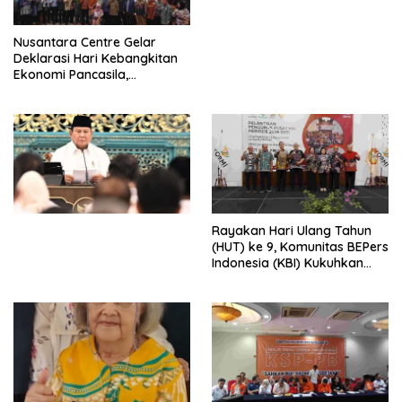
untuk Memberantas
Perdagangan Orang di Era
Nusantara Centre Gelar
Digital
Deklarasi Hari Kebangkitan
Ekonomi Pancasila,
Peluncuran Buku Soemitro
Djojohadikusumo Anti
Penjajahan (Pergolakan
Ekonomi Politik Indonesia) &
Simposium Nasional “Urgensi
Undang-Undang
Perekonomian Nasional dan
Kesejahteraan Sosial dalam
Menata Bangsa Menuju
Rayakan Hari Ulang Tahun
Indonesia Emas 2045”,
(HUT) ke 9, Komunitas BEPers
Indonesia (KBI) Kukuhkan
Pengurus Hasil Musyawarah
Nasional (Munas) Pertama,
Tema: “Penguatan dan
Pengembangan Organisasi
KBI yang Berbasis Riset di
seluruh Indonesia dan
Mancanegara”.