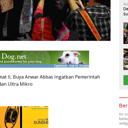
Ra
De
Su
Sa
at II, Buya Anwar Abbas Ingatkan Pemerintah
dan Ultra Mikro
Ber
Ini 
kate
widg