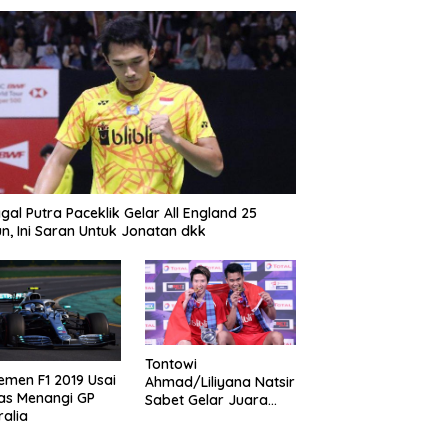
gal Putra Paceklik Gelar All England 25
n, Ini Saran Untuk Jonatan dkk
Tontowi
emen F1 2019 Usai
Ahmad/Liliyana Natsir
as Menangi GP
Sabet Gelar Juara
ralia
Dunia Kedua