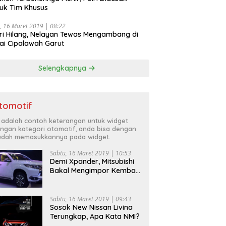
uk Tim Khusus
, 16 Maret 2019 | 08:22
ri Hilang, Nelayan Tewas Mengambang di
ai Cipalawah Garut
Selengkapnya
tomotif
i adalah contoh keterangan untuk widget
ngan kategori otomotif, anda bisa dengan
dah memasukkannya pada widget.
Sabtu, 16 Maret 2019 | 10:53
Demi Xpander, Mitsubishi
Bakal Mengimpor Kembali
Pajero Sport
Sabtu, 16 Maret 2019 | 09:43
Sosok New Nissan Livina
Terungkap, Apa Kata NMI?