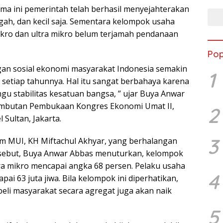
ama ini pemerintah telah berhasil menyejahterakan
ah, dan kecil saja. Sementara kelompok usaha
kro dan ultra mikro belum terjamah pendanaan
Pop
an sosial ekonomi masyarakat Indonesia semakin
1
 setiap tahunnya. Hal itu sangat berbahaya karena
u stabilitas kesatuan bangsa, ” ujar Buya Anwar
mbutan Pembukaan Kongres Ekonomi Umat II,
2
l Sultan, Jakarta.
3
m MUI, KH Miftachul Akhyar, yang berhalangan
rsebut, Buya Anwar Abbas menuturkan, kelompok
ra mikro mencapai angka 68 persen. Pelaku usaha
4
pai 63 juta jiwa. Bila kelompok ini diperhatikan,
beli masyarakat secara agregat juga akan naik
5