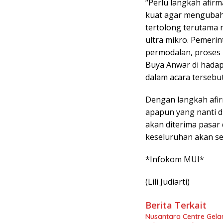
“Perlu langkah afirm
kuat agar mengubah 
tertolong terutama 
ultra mikro. Pemeri
permodalan, proses 
Buya Anwar di hadap
dalam acara tersebut
Dengan langkah afirm
apapun yang nanti d
akan diterima pasar
keseluruhan akan s
*Infokom MUI*
(Lili Judiarti)
Berita Terkait
Nusantara Centre Gelar