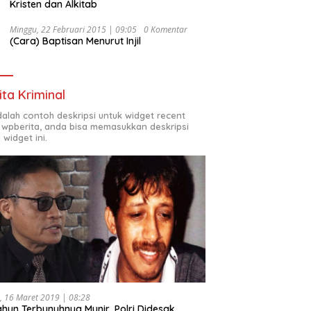
Kristen dan Alkitab
Minggu, 22 Februari 2015 | 09:05
0 Komentar
(Cara) Baptisan Menurut Injil
ita Kriminal
adalah contoh deskripsi untuk widget recent
 wpberita, anda bisa memasukkan deskripsi
 widget ini.
, 16 Maret 2019 | 08:28
ahun Terbunuhnya Munir, Polri Didesak