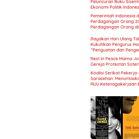
Peluncuran Buku Soemi
Ekonomi Politik Indon
Perekonomian Nasional
Pemerintah Indonesia d
Indonesia Emas 2045”,
Perdagangan Orang 2
Perdagangan Orang di 
Rayakan Hari Ulang Tah
Kukuhkan Pengurus Has
“Penguatan dan Pengem
Indonesia dan Mancane
Rest In Peace Mama Jok
Gereja Protestan Soter
Koalisi Serikat Pekerja
Sarasehan: Menuntaskan
RUU Ketenagakerjaan 