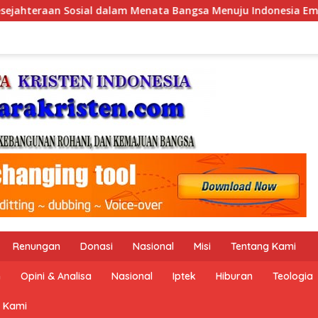
enuju Indonesia Emas 2045”,
Pemerintah Indonesia dan
Renungan
Donasi
Nasional
Misi
Tentang Kami
n
Opini & Analisa
Nasional
Iptek
Hiburan
Teologia
 Kami