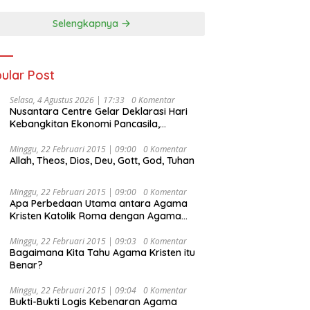
Selengkapnya
ular Post
Selasa, 4 Agustus 2026 | 17:33
0 Komentar
Nusantara Centre Gelar Deklarasi Hari
Kebangkitan Ekonomi Pancasila,
Peluncuran Buku Soemitro
Djojohadikusumo Anti Penjajahan
Minggu, 22 Februari 2015 | 09:00
0 Komentar
Allah, Theos, Dios, Deu, Gott, God, Tuhan
(Pergolakan Ekonomi Politik Indonesia) &
Simposium Nasional “Urgensi Undang-
Undang Perekonomian Nasional dan
Minggu, 22 Februari 2015 | 09:00
0 Komentar
Kesejahteraan Sosial dalam Menata
Apa Perbedaan Utama antara Agama
Bangsa Menuju Indonesia Emas 2045”,
Kristen Katolik Roma dengan Agama
Kristen Protestan?
Minggu, 22 Februari 2015 | 09:03
0 Komentar
Bagaimana Kita Tahu Agama Kristen itu
Benar?
Minggu, 22 Februari 2015 | 09:04
0 Komentar
Bukti-Bukti Logis Kebenaran Agama