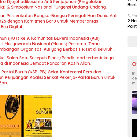
tro Djojohadikusumo Anti Penjajahan (Pergolakan
Bent
esia) & Simposium Nasional “Urgensi Undang-Undang
 dan Kesejahteraan Sosial dalam Menata Bangsa Menuju
an Perserikatan Bangsa-Bangsa Peringati Hari Dunia Anti
Sabtu
2 Ha
026 dengan Komitmen Baru untuk Memberantas
Pant
Era Digital
un (HUT) ke 9, Komunitas BEPers Indonesia (KBI)
il Musyawarah Nasional (Munas) Pertama, Tema:
bangan Organisasi KBI yang Berbasis Riset di seluruh
gara”.
e: Salah Satu Sesepuh Pionir/Pendiri dari terbentuknya
O
ia di Indonesia Jemaat Pancaran Kasih Allah.
– Partai Buruh (KSP–PB) Gelar Konferensi Pers dan
In
 Perjuangan Koalisi Serikat Pekerja–Partai Buruh untuk
de
Baru.
mu