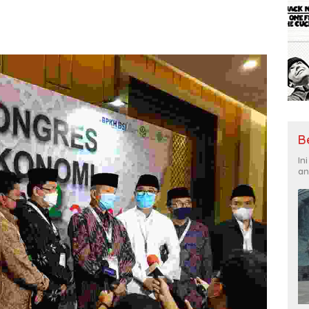
B
In
an