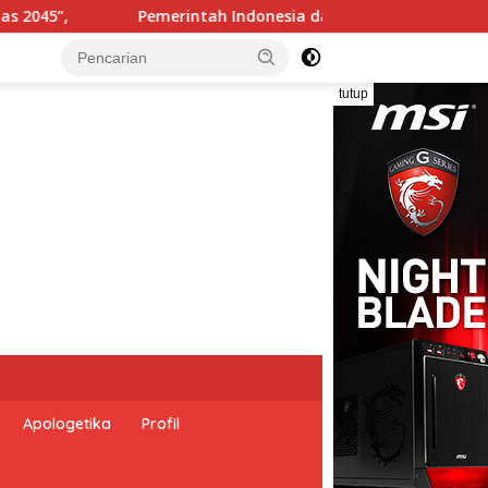
 Perserikatan Bangsa-Bangsa Peringati Hari Dunia Anti Perd
tutup
Apologetika
Profil