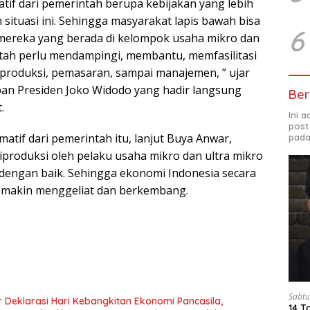
atif dari pemerintah berupa kebijakan yang lebih
situasi ini. Sehingga masyarakat lapis bawah bisa
6
mereka yang berada di kelompok usaha mikro dan
ntah perlu mendampingi, membantu, memfasilitasi
produksi, pemasaran, sampai manajemen, ” ujar
an Presiden Joko Widodo yang hadir langsung
Ber
.
Ini 
post
atif dari pemerintah itu, lanjut Buya Anwar,
pada
iproduksi oleh pelaku usaha mikro dan ultra mikro
 dengan baik. Sehingga ekonomi Indonesia secara
emakin menggeliat dan berkembang.
Sabtu
 Deklarasi Hari Kebangkitan Ekonomi Pancasila,
14 T