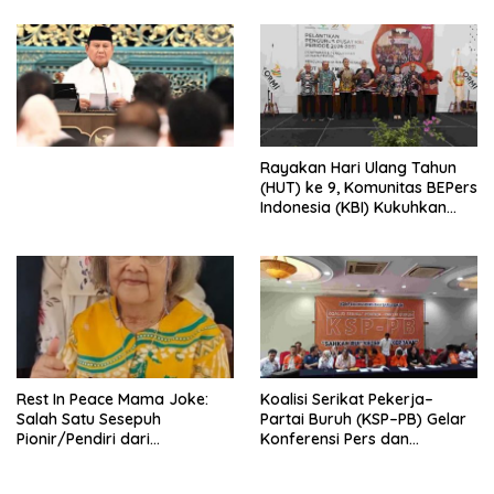
Djojohadikusumo Anti
Penjajahan (Pergolakan
Ekonomi Politik Indonesia) &
Simposium Nasional “Urgensi
Undang-Undang
Perekonomian Nasional dan
Kesejahteraan Sosial dalam
Menata Bangsa Menuju
Rayakan Hari Ulang Tahun
Indonesia Emas 2045”,
(HUT) ke 9, Komunitas BEPers
Indonesia (KBI) Kukuhkan
Pengurus Hasil Musyawarah
Nasional (Munas) Pertama,
Tema: “Penguatan dan
Pengembangan Organisasi
KBI yang Berbasis Riset di
seluruh Indonesia dan
Mancanegara”.
Rest In Peace Mama Joke:
Koalisi Serikat Pekerja–
Salah Satu Sesepuh
Partai Buruh (KSP–PB) Gelar
Pionir/Pendiri dari
Konferensi Pers dan
terbentuknya Gereja
Sarasehan: Menuntaskan
Protestan Soteria di
Perjuangan Koalisi Serikat