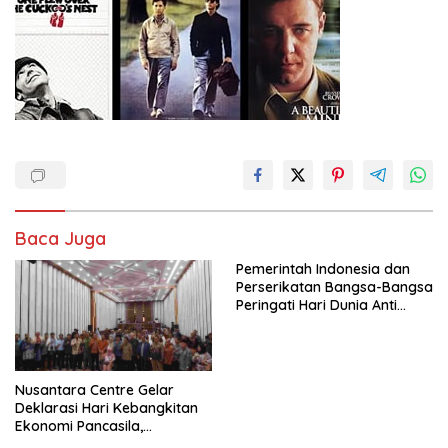
Baca Juga
Pemerintah Indonesia dan
Perserikatan Bangsa-Bangsa
Peringati Hari Dunia Anti
Perdagangan Orang 2026
dengan Komitmen Baru
untuk Memberantas
Perdagangan Orang di Era
Nusantara Centre Gelar
Digital
Deklarasi Hari Kebangkitan
Ekonomi Pancasila,
Peluncuran Buku Soemitro