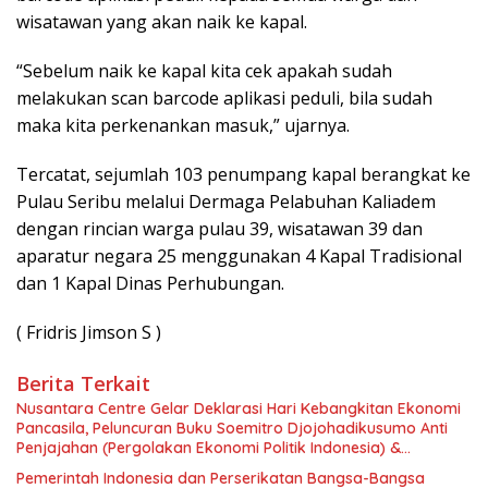
wisatawan yang akan naik ke kapal.
“Sebelum naik ke kapal kita cek apakah sudah
melakukan scan barcode aplikasi peduli, bila sudah
maka kita perkenankan masuk,” ujarnya.
Tercatat, sejumlah 103 penumpang kapal berangkat ke
Pulau Seribu melalui Dermaga Pelabuhan Kaliadem
dengan rincian warga pulau 39, wisatawan 39 dan
aparatur negara 25 menggunakan 4 Kapal Tradisional
dan 1 Kapal Dinas Perhubungan.
( Fridris Jimson S )
Berita Terkait
Nusantara Centre Gelar Deklarasi Hari Kebangkitan Ekonomi
Pancasila, Peluncuran Buku Soemitro Djojohadikusumo Anti
Penjajahan (Pergolakan Ekonomi Politik Indonesia) &
Simposium Nasional “Urgensi Undang-Undang Perekonomian
Pemerintah Indonesia dan Perserikatan Bangsa-Bangsa
Nasional dan Kesejahteraan Sosial dalam Menata Bangsa