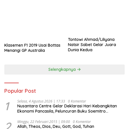
Tontowi Ahmad/Liliyana
Natsir Sabet Gelar Juara
Klasemen F1 2019 Usai Bottas
Dunia Kedua
Menangi GP Australia
Selengkapnya
Popular Post
1
Selasa, 4 Agustus 2026 | 17:33
0 Komentar
Nusantara Centre Gelar Deklarasi Hari Kebangkitan
Ekonomi Pancasila, Peluncuran Buku Soemitro
Djojohadikusumo Anti Penjajahan (Pergolakan
Ekonomi Politik Indonesia) & Simposium Nasional
2
Minggu, 22 Februari 2015 | 09:00
0 Komentar
Allah, Theos, Dios, Deu, Gott, God, Tuhan
“Urgensi Undang-Undang Perekonomian Nasional dan