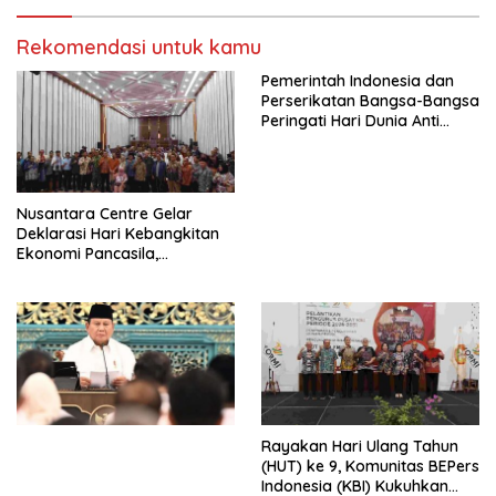
Indonesia Jemaat Pancaran
Pekerja–Partai Buruh untuk
Kasih Allah.
RUU Ketenagakerjaan Baru.
Rekomendasi untuk kamu
Pemerintah Indonesia dan
Perserikatan Bangsa-Bangsa
Peringati Hari Dunia Anti
Perdagangan Orang 2026
dengan Komitmen Baru
untuk Memberantas
Perdagangan Orang di Era
Nusantara Centre Gelar
Digital
Deklarasi Hari Kebangkitan
Ekonomi Pancasila,
Peluncuran Buku Soemitro
Djojohadikusumo Anti
Penjajahan (Pergolakan
Ekonomi Politik Indonesia) &
Simposium Nasional “Urgensi
Undang-Undang
Perekonomian Nasional dan
Kesejahteraan Sosial dalam
Menata Bangsa Menuju
Rayakan Hari Ulang Tahun
Indonesia Emas 2045”,
(HUT) ke 9, Komunitas BEPers
Indonesia (KBI) Kukuhkan