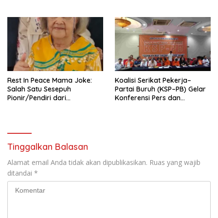
Pengurus Hasil Musyawarah
Nasional (Munas) Pertama,
Tema: “Penguatan dan
Pengembangan Organisasi
KBI yang Berbasis Riset di
seluruh Indonesia dan
Mancanegara”.
Rest In Peace Mama Joke:
Koalisi Serikat Pekerja–
Salah Satu Sesepuh
Partai Buruh (KSP–PB) Gelar
Pionir/Pendiri dari
Konferensi Pers dan
terbentuknya Gereja
Sarasehan: Menuntaskan
Protestan Soteria di
Perjuangan Koalisi Serikat
Indonesia Jemaat Pancaran
Pekerja–Partai Buruh untuk
Kasih Allah.
RUU Ketenagakerjaan Baru.
Tinggalkan Balasan
Alamat email Anda tidak akan dipublikasikan.
Ruas yang wajib
ditandai
*