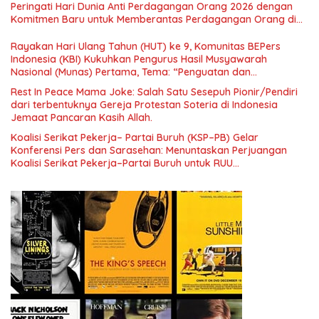
Peringati Hari Dunia Anti Perdagangan Orang 2026 dengan
Menuju Indonesia Emas 2045”,
Komitmen Baru untuk Memberantas Perdagangan Orang di
Era Digital
Rayakan Hari Ulang Tahun (HUT) ke 9, Komunitas BEPers
Indonesia (KBI) Kukuhkan Pengurus Hasil Musyawarah
Nasional (Munas) Pertama, Tema: “Penguatan dan
Pengembangan Organisasi KBI yang Berbasis Riset di seluruh
Rest In Peace Mama Joke: Salah Satu Sesepuh Pionir/Pendiri
Indonesia dan Mancanegara”.
dari terbentuknya Gereja Protestan Soteria di Indonesia
Jemaat Pancaran Kasih Allah.
Koalisi Serikat Pekerja– Partai Buruh (KSP–PB) Gelar
Konferensi Pers dan Sarasehan: Menuntaskan Perjuangan
Koalisi Serikat Pekerja–Partai Buruh untuk RUU
Ketenagakerjaan Baru.