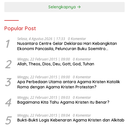
Selengkapnya
Popular Post
1
Selasa, 4 Agustus 2026 | 17:33
0 Komentar
Nusantara Centre Gelar Deklarasi Hari Kebangkitan
Ekonomi Pancasila, Peluncuran Buku Soemitro
Djojohadikusumo Anti Penjajahan (Pergolakan
Ekonomi Politik Indonesia) & Simposium Nasional
2
Minggu, 22 Februari 2015 | 09:00
0 Komentar
Allah, Theos, Dios, Deu, Gott, God, Tuhan
“Urgensi Undang-Undang Perekonomian Nasional dan
Kesejahteraan Sosial dalam Menata Bangsa Menuju
Indonesia Emas 2045”,
3
Minggu, 22 Februari 2015 | 09:00
0 Komentar
Apa Perbedaan Utama antara Agama Kristen Katolik
Roma dengan Agama Kristen Protestan?
4
Minggu, 22 Februari 2015 | 09:03
0 Komentar
Bagaimana Kita Tahu Agama Kristen itu Benar?
5
Minggu, 22 Februari 2015 | 09:04
0 Komentar
Bukti-Bukti Logis Kebenaran Agama Kristen dan Alkitab