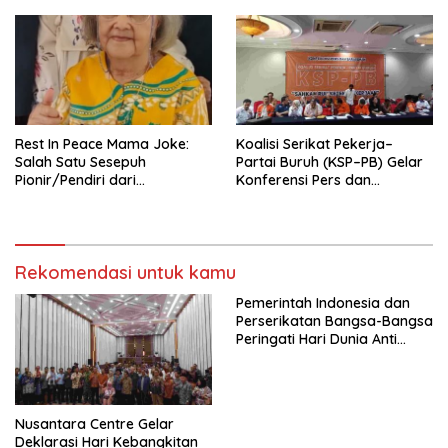
Nasional (Munas) Pertama,
Tema: “Penguatan dan
Pengembangan Organisasi
KBI yang Berbasis Riset di
seluruh Indonesia dan
Mancanegara”.
Rest In Peace Mama Joke:
Koalisi Serikat Pekerja–
Salah Satu Sesepuh
Partai Buruh (KSP–PB) Gelar
Pionir/Pendiri dari
Konferensi Pers dan
terbentuknya Gereja
Sarasehan: Menuntaskan
Protestan Soteria di
Perjuangan Koalisi Serikat
Indonesia Jemaat Pancaran
Pekerja–Partai Buruh untuk
Kasih Allah.
RUU Ketenagakerjaan Baru.
Rekomendasi untuk kamu
Pemerintah Indonesia dan
Perserikatan Bangsa-Bangsa
Peringati Hari Dunia Anti
Perdagangan Orang 2026
dengan Komitmen Baru
untuk Memberantas
Perdagangan Orang di Era
Nusantara Centre Gelar
Digital
Deklarasi Hari Kebangkitan