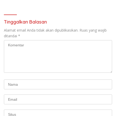
terbentuknya Gereja
Sarasehan: Menuntaskan
Protestan Soteria di
Perjuangan Koalisi Serikat
Indonesia Jemaat Pancaran
Pekerja–Partai Buruh untuk
Kasih Allah.
RUU Ketenagakerjaan Baru.
Tinggalkan Balasan
Alamat email Anda tidak akan dipublikasikan.
Ruas yang wajib
ditandai
*