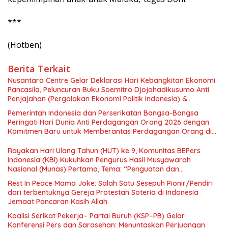
***
(Hotben)
Berita Terkait
Nusantara Centre Gelar Deklarasi Hari Kebangkitan Ekonomi
Pancasila, Peluncuran Buku Soemitro Djojohadikusumo Anti
Penjajahan (Pergolakan Ekonomi Politik Indonesia) &
Simposium Nasional “Urgensi Undang-Undang Perekonomian
Pemerintah Indonesia dan Perserikatan Bangsa-Bangsa
Nasional dan Kesejahteraan Sosial dalam Menata Bangsa
Peringati Hari Dunia Anti Perdagangan Orang 2026 dengan
Menuju Indonesia Emas 2045”,
Komitmen Baru untuk Memberantas Perdagangan Orang di
Era Digital
Rayakan Hari Ulang Tahun (HUT) ke 9, Komunitas BEPers
Indonesia (KBI) Kukuhkan Pengurus Hasil Musyawarah
Nasional (Munas) Pertama, Tema: “Penguatan dan
Pengembangan Organisasi KBI yang Berbasis Riset di seluruh
Rest In Peace Mama Joke: Salah Satu Sesepuh Pionir/Pendiri
Indonesia dan Mancanegara”.
dari terbentuknya Gereja Protestan Soteria di Indonesia
Jemaat Pancaran Kasih Allah.
Koalisi Serikat Pekerja– Partai Buruh (KSP–PB) Gelar
Konferensi Pers dan Sarasehan: Menuntaskan Perjuangan