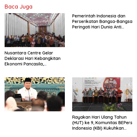
Baca Juga
Pemerintah Indonesia dan
Perserikatan Bangsa-Bangsa
Peringati Hari Dunia Anti
Perdagangan Orang 2026
dengan Komitmen Baru
untuk Memberantas
Perdagangan Orang di Era
Nusantara Centre Gelar
Digital
Deklarasi Hari Kebangkitan
Ekonomi Pancasila,
Peluncuran Buku Soemitro
Djojohadikusumo Anti
Penjajahan (Pergolakan
Ekonomi Politik Indonesia) &
Simposium Nasional “Urgensi
Undang-Undang
Perekonomian Nasional dan
Kesejahteraan Sosial dalam
Menata Bangsa Menuju
Rayakan Hari Ulang Tahun
Indonesia Emas 2045”,
(HUT) ke 9, Komunitas BEPers
Indonesia (KBI) Kukuhkan
Pengurus Hasil Musyawarah