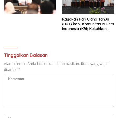
Undang-Undang
Perekonomian Nasional dan
Kesejahteraan Sosial dalam
Menata Bangsa Menuju
Rayakan Hari Ulang Tahun
Indonesia Emas 2045”,
(HUT) ke 9, Komunitas BEPers
Indonesia (KBI) Kukuhkan
Pengurus Hasil Musyawarah
Nasional (Munas) Pertama,
Tema: “Penguatan dan
Pengembangan Organisasi
KBI yang Berbasis Riset di
Tinggalkan Balasan
seluruh Indonesia dan
Mancanegara”.
Alamat email Anda tidak akan dipublikasikan.
Ruas yang wajib
ditandai
*