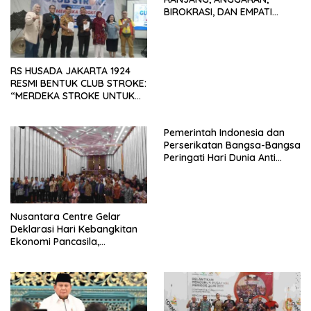
BIROKRASI, DAN EMPATI
SAMA-SAMA MENIPIS
RS HUSADA JAKARTA 1924
RESMI BENTUK CLUB STROKE:
“MERDEKA STROKE UNTUK
HIDUP LEBIH BERMAKNA”
Pemerintah Indonesia dan
Perserikatan Bangsa-Bangsa
Peringati Hari Dunia Anti
Perdagangan Orang 2026
dengan Komitmen Baru
untuk Memberantas
Perdagangan Orang di Era
Nusantara Centre Gelar
Digital
Deklarasi Hari Kebangkitan
Ekonomi Pancasila,
Peluncuran Buku Soemitro
Djojohadikusumo Anti
Penjajahan (Pergolakan
Ekonomi Politik Indonesia) &
Simposium Nasional “Urgensi