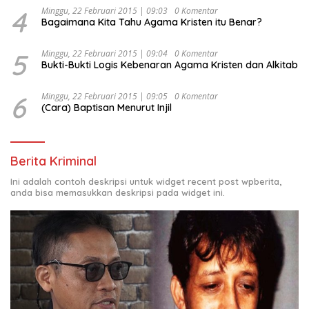
4
Minggu, 22 Februari 2015 | 09:03
0 Komentar
Bagaimana Kita Tahu Agama Kristen itu Benar?
5
Minggu, 22 Februari 2015 | 09:04
0 Komentar
Bukti-Bukti Logis Kebenaran Agama Kristen dan Alkitab
6
Minggu, 22 Februari 2015 | 09:05
0 Komentar
(Cara) Baptisan Menurut Injil
Berita Kriminal
Ini adalah contoh deskripsi untuk widget recent post wpberita,
anda bisa memasukkan deskripsi pada widget ini.