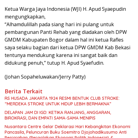
Ketua Warga Jaya Indonesia (WJI) H. Apud Syaepudin
mengungkapkan,
“Alhamdulillah pada siang hari ini pulang untuk
pembangunan Panti Rehab yang diadakan oleh DPW
GMDM Kabupaten Bogor dalam hal ini ketua Rafles
saya selaku bagian dari ketua DPW GMDM Kab Bekasi
tentunya mendukung karena ini sangat baik dan
didukung penuh,” tutup H. Apud Syaefudin.
(Johan Sopaheluwakan/Jerry Patty)
Berita Terkait
RS HUSADA JAKARTA 1924 RESMI BENTUK CLUB STROKE:
“MERDEKA STROKE UNTUK HIDUP LEBIH BERMAKNA”
DELAPAN JAM DI IGD: KETIKA RANJANG, ANGGARAN,
BIROKRASI, DAN EMPATI SAMA-SAMA MENIPIS
Nusantara Centre Gelar Deklarasi Hari Kebangkitan Ekonomi
Pancasila, Peluncuran Buku Soemitro Djojohadikusumo Anti
Penjajahan (Pergolakan Ekonomi Politik Indonesia) &