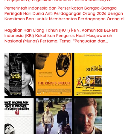
Simposium Nasional “Urgensi Undang-Undang Perekonomian
Pemerintah Indonesia dan Perserikatan Bangsa-Bangsa
Nasional dan Kesejahteraan Sosial dalam Menata Bangsa
Peringati Hari Dunia Anti Perdagangan Orang 2026 dengan
Menuju Indonesia Emas 2045”,
Komitmen Baru untuk Memberantas Perdagangan Orang di
Era Digital
Rayakan Hari Ulang Tahun (HUT) ke 9, Komunitas BEPers
Indonesia (KBI) Kukuhkan Pengurus Hasil Musyawarah
Nasional (Munas) Pertama, Tema: “Penguatan dan
Pengembangan Organisasi KBI yang Berbasis Riset di seluruh
Indonesia dan Mancanegara”.