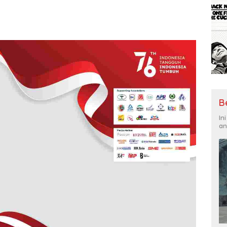
B
In
an