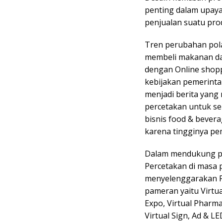
penting dalam upay
penjualan suatu pro
Tren perubahan pola
membeli makanan da
dengan Online shoppi
kebijakan pemerinta
menjadi berita yang
percetakan untuk s
bisnis food & bever
karena tingginya pe
Dalam mendukung pe
Percetakan di masa p
menyelenggarakan Pa
pameran yaitu Virtua
Expo, Virtual Pharma
Virtual Sign, Ad & L