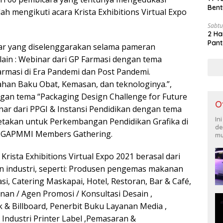
Bent
h mengikuti acara Krista Exhibitions Virtual Expo
Sabtu
2 Ha
Pant
ar yang diselenggarakan selama pameran
lain : Webinar dari GP Farmasi dengan tema
armasi di Era Pandemi dan Post Pandemi.
ahan Baku Obat, Kemasan, dan teknologinya.”,
ngan tema “Packaging Design Challenge for Future
O
inar dari PPGI & Instansi Pendidikan dengan tema
In
cetakan untuk Perkembangan Pendidikan Grafika di
de
ga GAPMMI Members Gathering.
mu
ista Exhibitions Virtual Expo 2021 berasal dari
 industri, seperti: Produsen pengemas makanan
i, Catering Maskapai, Hotel, Restoran, Bar & Café,
nan / Agen Promosi / Konsultasi Desain ,
& Billboard, Penerbit Buku Layanan Media ,
, Industri Printer Label ,Pemasaran &