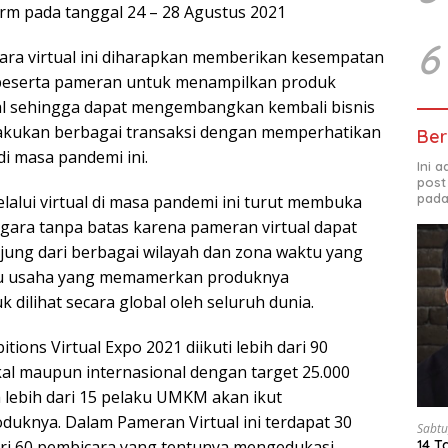
form pada tanggal 24 – 28 Agustus 2021
6
ra virtual ini diharapkan memberikan kesempatan
a peserta pameran untuk menampilkan produk
al sehingga dapat mengembangkan kembali bisnis
lakukan berbagai transaksi dengan memperhatikan
Ber
i masa pandemi ini.
Ini 
post
pada
lalui virtual di masa pandemi ini turut membuka
ara tanpa batas karena pameran virtual dapat
jung dari berbagai wilayah dan zona waktu yang
ku usaha yang memamerkan produknya
dilihat secara global oleh seluruh dunia.
tions Virtual Expo 2021 diikuti lebih dari 90
okal maupun internasional dengan target 25.000
 lebih dari 15 pelaku UMKM akan ikut
knya. Dalam Pameran Virtual ini terdapat 30
Sabtu
iri 60 pembicara yang tentunya mengedukasi
14 T