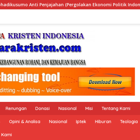
kan Ekonomi Politik Indonesia) & Simposium Nasional “Urgensi
Renungan
Donasi
Nasional
Misi
Tentang Kami
n
Opini & Analisa
Nasional
Iptek
Hiburan
Teologia
 Kami