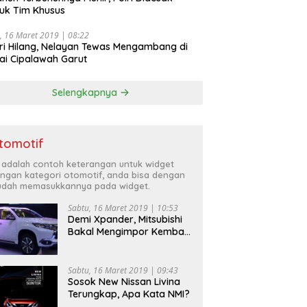
uk Tim Khusus
, 16 Maret 2019 | 08:22
ri Hilang, Nelayan Tewas Mengambang di
ai Cipalawah Garut
Selengkapnya
tomotif
i adalah contoh keterangan untuk widget
ngan kategori otomotif, anda bisa dengan
dah memasukkannya pada widget.
Sabtu, 16 Maret 2019 | 10:53
Demi Xpander, Mitsubishi
Bakal Mengimpor Kembali
Pajero Sport
Sabtu, 16 Maret 2019 | 09:43
Sosok New Nissan Livina
Terungkap, Apa Kata NMI?