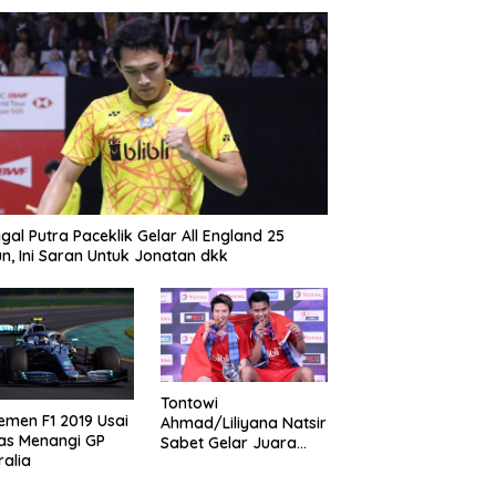
gal Putra Paceklik Gelar All England 25
n, Ini Saran Untuk Jonatan dkk
Tontowi
emen F1 2019 Usai
Ahmad/Liliyana Natsir
as Menangi GP
Sabet Gelar Juara
ralia
Dunia Kedua