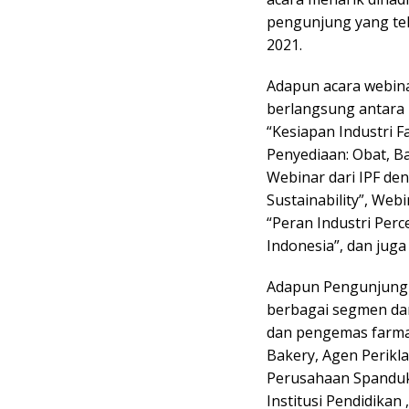
pengunjung yang tela
2021.
Adapun acara webin
berlangsung antara 
“Kesiapan Industri F
Penyediaan: Obat, B
Webinar dari IPF de
Sustainability”, Web
“Peran Industri Per
Indonesia”, dan ju
Adapun Pengunjung Kr
berbagai segmen dan
dan pengemas farmas
Bakery, Agen Perikla
Perusahaan Spanduk 
Institusi Pendidikan 