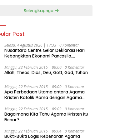
Selengkapnya
ular Post
Selasa, 4 Agustus 2026 | 17:33
0 Komentar
Nusantara Centre Gelar Deklarasi Hari
Kebangkitan Ekonomi Pancasila,
Peluncuran Buku Soemitro
Djojohadikusumo Anti Penjajahan
Minggu, 22 Februari 2015 | 09:00
0 Komentar
Allah, Theos, Dios, Deu, Gott, God, Tuhan
(Pergolakan Ekonomi Politik Indonesia) &
Simposium Nasional “Urgensi Undang-
Undang Perekonomian Nasional dan
Minggu, 22 Februari 2015 | 09:00
0 Komentar
Kesejahteraan Sosial dalam Menata
Apa Perbedaan Utama antara Agama
Bangsa Menuju Indonesia Emas 2045”,
Kristen Katolik Roma dengan Agama
Kristen Protestan?
Minggu, 22 Februari 2015 | 09:03
0 Komentar
Bagaimana Kita Tahu Agama Kristen itu
Benar?
Minggu, 22 Februari 2015 | 09:04
0 Komentar
Bukti-Bukti Logis Kebenaran Agama