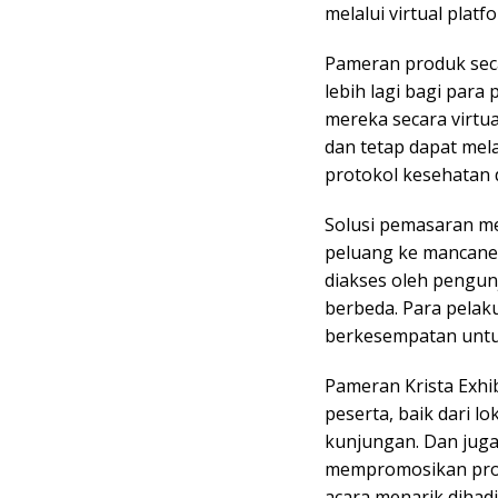
melalui virtual plat
Pameran produk seca
lebih lagi bagi par
mereka secara virtu
dan tetap dapat me
protokol kesehatan d
Solusi pemasaran me
peluang ke mancaneg
diakses oleh pengun
berbeda. Para pela
berkesempatan untuk 
Pameran Krista Exhibi
peserta, baik dari l
kunjungan. Dan juga
mempromosikan produ
acara menarik dihad