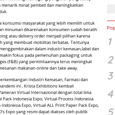
a menarik minat pembeli dan meningkatkan
duk.
 konsumsi masyarakat yang lebih memilih untuk
Pop
n minuman dikarenakan konsumen sudah beralih
ng atau delivery order menjadi pilihan karena
1
h yang membuat mobilitas terbatas. Tentunya
 menggembirakan dalam industri kemasan,label dan
emakin fokus pada pemenuhan packaging untuk
2
ages (F&B) yang permintaannya terus meningkat
mesanan makanan online dan take away.
3
rkembangan Industri Kemasan, Farmasi dan
andemi ini , Krista Exhibitions kembali
4
meran Virtual Internasional dengan total lima
l Pack Indonesia Expo, Virtual Process Indonesia
 Indonesia Expo, Virtual ALL Print Paper Pack Expo,
5
ED’s Expo yang resmi dapat diakses oleh publik