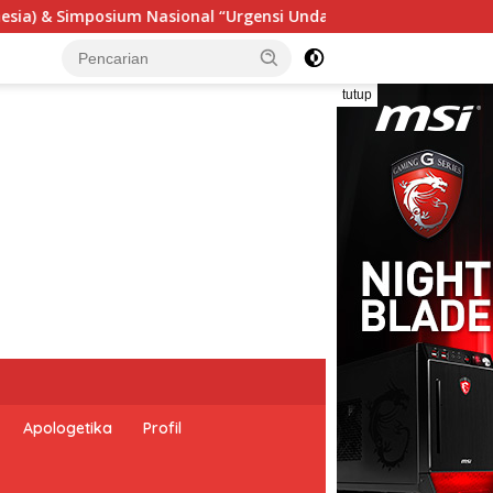
 Undang-Undang Perekonomian Nasional dan Kesejahteraan Sosi
tutup
Apologetika
Profil