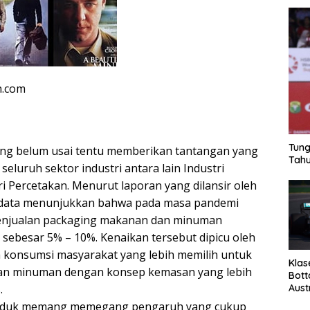
n.com
Tung
ang belum usai tentu memberikan tantangan yang
Tahu
eluruh sektor industri antara lain Industri
i Percetakan. Menurut laporan yang dilansir oleh
 data menunjukkan bahwa pada masa pandemi
penjualan packaging makanan dan minuman
sebesar 5% – 10%. Kenaikan tersebut dipicu oleh
 konsumsi masyarakat yang lebih memilih untuk
Klas
n minuman dengan konsep kemasan yang lebih
Bott
Aust
.
oduk memang memegang pengaruh yang cukup