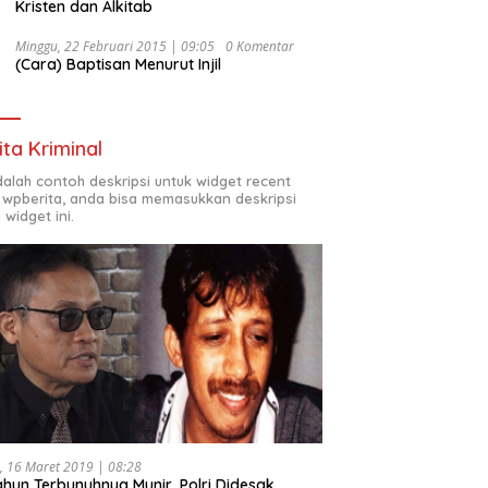
Kristen dan Alkitab
Minggu, 22 Februari 2015 | 09:05
0 Komentar
(Cara) Baptisan Menurut Injil
ita Kriminal
adalah contoh deskripsi untuk widget recent
 wpberita, anda bisa memasukkan deskripsi
 widget ini.
, 16 Maret 2019 | 08:28
ahun Terbunuhnya Munir, Polri Didesak