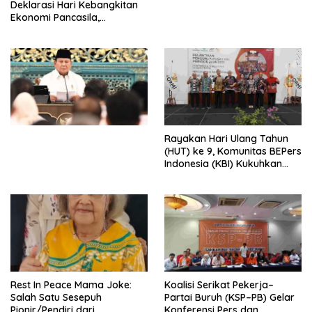
Deklarasi Hari Kebangkitan
Ekonomi Pancasila,
Peluncuran Buku Soemitro
Djojohadikusumo Anti
Penjajahan (Pergolakan
Ekonomi Politik Indonesia) &
Simposium Nasional “Urgensi
Undang-Undang
Perekonomian Nasional dan
Kesejahteraan Sosial dalam
Menata Bangsa Menuju
Rayakan Hari Ulang Tahun
Indonesia Emas 2045”,
(HUT) ke 9, Komunitas BEPers
Indonesia (KBI) Kukuhkan
Pengurus Hasil Musyawarah
Nasional (Munas) Pertama,
Tema: “Penguatan dan
Pengembangan Organisasi
KBI yang Berbasis Riset di
seluruh Indonesia dan
Mancanegara”.
Rest In Peace Mama Joke:
Koalisi Serikat Pekerja–
Salah Satu Sesepuh
Partai Buruh (KSP–PB) Gelar
Pionir/Pendiri dari
Konferensi Pers dan