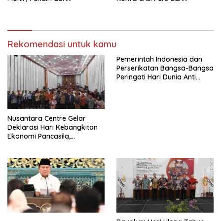
terbentuknya Gereja
Sarasehan: Menuntaskan
Protestan Soteria di
Perjuangan Koalisi Serikat
Indonesia Jemaat Pancaran
Pekerja–Partai Buruh untuk
Kasih Allah.
RUU Ketenagakerjaan Baru.
Rekomendasi untuk kamu
Pemerintah Indonesia dan
Perserikatan Bangsa-Bangsa
Peringati Hari Dunia Anti
Perdagangan Orang 2026
dengan Komitmen Baru
untuk Memberantas
Perdagangan Orang di Era
Nusantara Centre Gelar
Digital
Deklarasi Hari Kebangkitan
Ekonomi Pancasila,
Peluncuran Buku Soemitro
Djojohadikusumo Anti
Penjajahan (Pergolakan
Ekonomi Politik Indonesia) &
Simposium Nasional “Urgensi
Undang-Undang
Perekonomian Nasional dan
Kesejahteraan Sosial dalam
Menata Bangsa Menuju