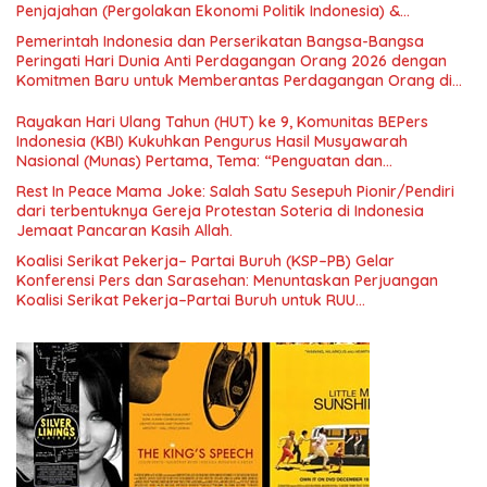
Penjajahan (Pergolakan Ekonomi Politik Indonesia) &
Simposium Nasional “Urgensi Undang-Undang Perekonomian
Pemerintah Indonesia dan Perserikatan Bangsa-Bangsa
Nasional dan Kesejahteraan Sosial dalam Menata Bangsa
Peringati Hari Dunia Anti Perdagangan Orang 2026 dengan
Menuju Indonesia Emas 2045”,
Komitmen Baru untuk Memberantas Perdagangan Orang di
Era Digital
Rayakan Hari Ulang Tahun (HUT) ke 9, Komunitas BEPers
Indonesia (KBI) Kukuhkan Pengurus Hasil Musyawarah
Nasional (Munas) Pertama, Tema: “Penguatan dan
Pengembangan Organisasi KBI yang Berbasis Riset di seluruh
Rest In Peace Mama Joke: Salah Satu Sesepuh Pionir/Pendiri
Indonesia dan Mancanegara”.
dari terbentuknya Gereja Protestan Soteria di Indonesia
Jemaat Pancaran Kasih Allah.
Koalisi Serikat Pekerja– Partai Buruh (KSP–PB) Gelar
Konferensi Pers dan Sarasehan: Menuntaskan Perjuangan
Koalisi Serikat Pekerja–Partai Buruh untuk RUU
Ketenagakerjaan Baru.