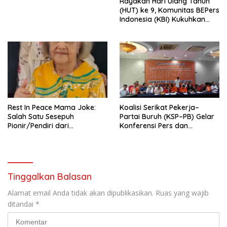
Rayakan Hari Ulang Tahun
Indonesia Emas 2045”,
(HUT) ke 9, Komunitas BEPers
Indonesia (KBI) Kukuhkan
Pengurus Hasil Musyawarah
Nasional (Munas) Pertama,
Tema: “Penguatan dan
Pengembangan Organisasi
KBI yang Berbasis Riset di
seluruh Indonesia dan
Mancanegara”.
Rest In Peace Mama Joke:
Koalisi Serikat Pekerja–
Salah Satu Sesepuh
Partai Buruh (KSP–PB) Gelar
Pionir/Pendiri dari
Konferensi Pers dan
terbentuknya Gereja
Sarasehan: Menuntaskan
Protestan Soteria di
Perjuangan Koalisi Serikat
Indonesia Jemaat Pancaran
Pekerja–Partai Buruh untuk
Kasih Allah.
RUU Ketenagakerjaan Baru.
Tinggalkan Balasan
Alamat email Anda tidak akan dipublikasikan.
Ruas yang wajib
ditandai
*