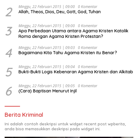
Djojohadikusumo Anti Penjajahan (Pergolakan
Ekonomi Politik Indonesia) & Simposium Nasional
2
Minggu, 22 Februari 2015 | 09:00
0 Komentar
Allah, Theos, Dios, Deu, Gott, God, Tuhan
“Urgensi Undang-Undang Perekonomian Nasional dan
Kesejahteraan Sosial dalam Menata Bangsa Menuju
Indonesia Emas 2045”,
3
Minggu, 22 Februari 2015 | 09:00
0 Komentar
Apa Perbedaan Utama antara Agama Kristen Katolik
Roma dengan Agama Kristen Protestan?
4
Minggu, 22 Februari 2015 | 09:03
0 Komentar
Bagaimana Kita Tahu Agama Kristen itu Benar?
5
Minggu, 22 Februari 2015 | 09:04
0 Komentar
Bukti-Bukti Logis Kebenaran Agama Kristen dan Alkitab
6
Minggu, 22 Februari 2015 | 09:05
0 Komentar
(Cara) Baptisan Menurut Injil
Berita Kriminal
Ini adalah contoh deskripsi untuk widget recent post wpberita,
anda bisa memasukkan deskripsi pada widget ini.