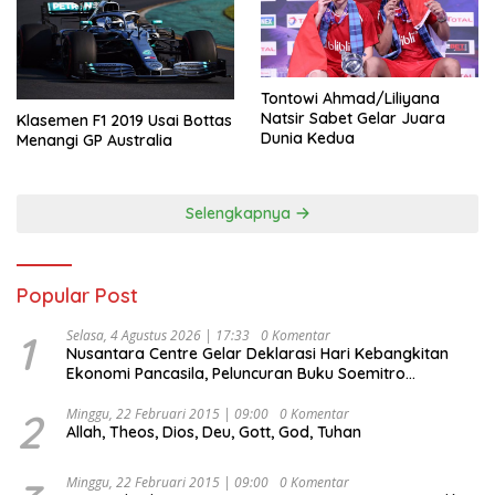
Tontowi Ahmad/Liliyana
Natsir Sabet Gelar Juara
Klasemen F1 2019 Usai Bottas
Dunia Kedua
Menangi GP Australia
Selengkapnya
Popular Post
1
Selasa, 4 Agustus 2026 | 17:33
0 Komentar
Nusantara Centre Gelar Deklarasi Hari Kebangkitan
Ekonomi Pancasila, Peluncuran Buku Soemitro
Djojohadikusumo Anti Penjajahan (Pergolakan
Ekonomi Politik Indonesia) & Simposium Nasional
2
Minggu, 22 Februari 2015 | 09:00
0 Komentar
Allah, Theos, Dios, Deu, Gott, God, Tuhan
“Urgensi Undang-Undang Perekonomian Nasional dan
Kesejahteraan Sosial dalam Menata Bangsa Menuju
Indonesia Emas 2045”,
Minggu, 22 Februari 2015 | 09:00
0 Komentar