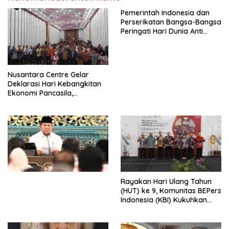
Pemerintah Indonesia dan
Perserikatan Bangsa-Bangsa
Peringati Hari Dunia Anti
Perdagangan Orang 2026
dengan Komitmen Baru
untuk Memberantas
Perdagangan Orang di Era
Nusantara Centre Gelar
Digital
Deklarasi Hari Kebangkitan
Ekonomi Pancasila,
Peluncuran Buku Soemitro
Djojohadikusumo Anti
Penjajahan (Pergolakan
Ekonomi Politik Indonesia) &
Simposium Nasional “Urgensi
Undang-Undang
Perekonomian Nasional dan
Kesejahteraan Sosial dalam
Menata Bangsa Menuju
Rayakan Hari Ulang Tahun
Indonesia Emas 2045”,
(HUT) ke 9, Komunitas BEPers
Indonesia (KBI) Kukuhkan
Pengurus Hasil Musyawarah
Nasional (Munas) Pertama,
Tema: “Penguatan dan