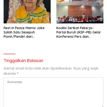
Pengembangan Organisasi
KBI yang Berbasis Riset di
seluruh Indonesia dan
Mancanegara”.
Rest In Peace Mama Joke:
Koalisi Serikat Pekerja–
Salah Satu Sesepuh
Partai Buruh (KSP–PB) Gelar
Pionir/Pendiri dari
Konferensi Pers dan
terbentuknya Gereja
Sarasehan: Menuntaskan
Protestan Soteria di
Perjuangan Koalisi Serikat
Indonesia Jemaat Pancaran
Pekerja–Partai Buruh untuk
Kasih Allah.
RUU Ketenagakerjaan Baru.
Tinggalkan Balasan
Alamat email Anda tidak akan dipublikasikan.
Ruas yang wajib
ditandai
*