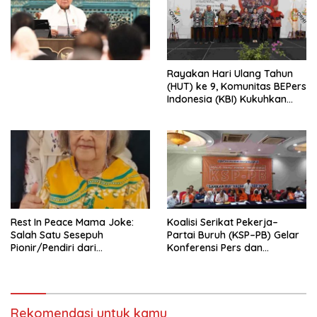
Ekonomi Politik Indonesia) &
Simposium Nasional “Urgensi
Undang-Undang
Perekonomian Nasional dan
Kesejahteraan Sosial dalam
Menata Bangsa Menuju
Rayakan Hari Ulang Tahun
Indonesia Emas 2045”,
(HUT) ke 9, Komunitas BEPers
Indonesia (KBI) Kukuhkan
Pengurus Hasil Musyawarah
Nasional (Munas) Pertama,
Tema: “Penguatan dan
Pengembangan Organisasi
KBI yang Berbasis Riset di
seluruh Indonesia dan
Mancanegara”.
Rest In Peace Mama Joke:
Koalisi Serikat Pekerja–
Salah Satu Sesepuh
Partai Buruh (KSP–PB) Gelar
Pionir/Pendiri dari
Konferensi Pers dan
terbentuknya Gereja
Sarasehan: Menuntaskan
Protestan Soteria di
Perjuangan Koalisi Serikat
Indonesia Jemaat Pancaran
Pekerja–Partai Buruh untuk
Kasih Allah.
RUU Ketenagakerjaan Baru.
Rekomendasi untuk kamu