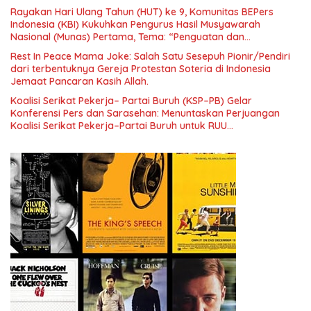
Rayakan Hari Ulang Tahun (HUT) ke 9, Komunitas BEPers
Indonesia (KBI) Kukuhkan Pengurus Hasil Musyawarah
Nasional (Munas) Pertama, Tema: “Penguatan dan
Pengembangan Organisasi KBI yang Berbasis Riset di seluruh
Rest In Peace Mama Joke: Salah Satu Sesepuh Pionir/Pendiri
Indonesia dan Mancanegara”.
dari terbentuknya Gereja Protestan Soteria di Indonesia
Jemaat Pancaran Kasih Allah.
Koalisi Serikat Pekerja– Partai Buruh (KSP–PB) Gelar
Konferensi Pers dan Sarasehan: Menuntaskan Perjuangan
Koalisi Serikat Pekerja–Partai Buruh untuk RUU
Ketenagakerjaan Baru.