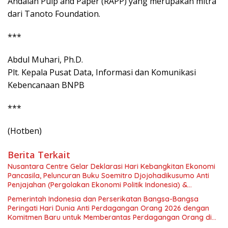
Andalan Pulp and Paper (RAPP) yang merupakan mitra
dari Tanoto Foundation.
***
Abdul Muhari, Ph.D.
Plt. Kepala Pusat Data, Informasi dan Komunikasi
Kebencanaan BNPB
***
(Hotben)
Berita Terkait
Nusantara Centre Gelar Deklarasi Hari Kebangkitan Ekonomi
Pancasila, Peluncuran Buku Soemitro Djojohadikusumo Anti
Penjajahan (Pergolakan Ekonomi Politik Indonesia) &
Simposium Nasional “Urgensi Undang-Undang Perekonomian
Pemerintah Indonesia dan Perserikatan Bangsa-Bangsa
Nasional dan Kesejahteraan Sosial dalam Menata Bangsa
Peringati Hari Dunia Anti Perdagangan Orang 2026 dengan
Menuju Indonesia Emas 2045”,
Komitmen Baru untuk Memberantas Perdagangan Orang di
Era Digital