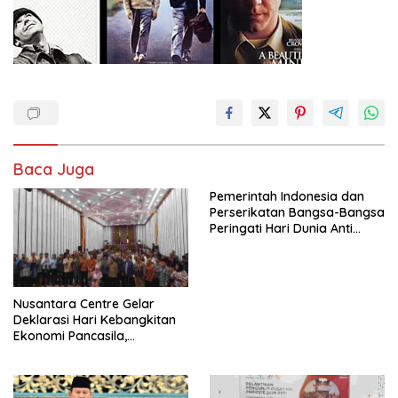
Baca Juga
Pemerintah Indonesia dan
Perserikatan Bangsa-Bangsa
Peringati Hari Dunia Anti
Perdagangan Orang 2026
dengan Komitmen Baru
untuk Memberantas
Perdagangan Orang di Era
Nusantara Centre Gelar
Digital
Deklarasi Hari Kebangkitan
Ekonomi Pancasila,
Peluncuran Buku Soemitro
Djojohadikusumo Anti
Penjajahan (Pergolakan